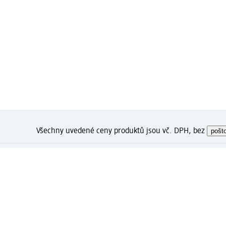
Všechny uvedené ceny produktů jsou vč. DPH, bez
pošt
Jak se Vám líbí tato stránka