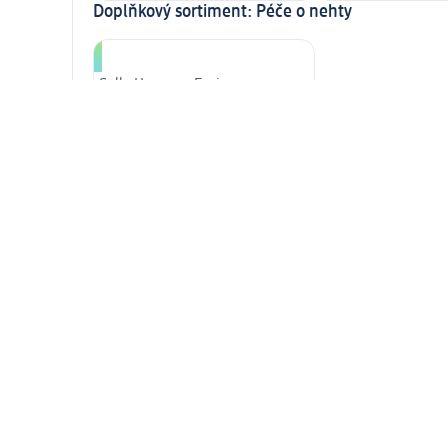
Doplňkový sortiment: Péče o nehty
Sally Hansen, Essie
Doplňkový sortiment: Zdraví a výživa
Rozšířený sortiment značky
Alpro
Doplňkový sortiment: Péče o pleť
Ziaja, Dermacol, Aknelot, Dr.
Pawpaw, Geek&Gorgeous
Vybavení většiny prodejen dm:
Balicí pult
Wi-Fi
Hrací koutek