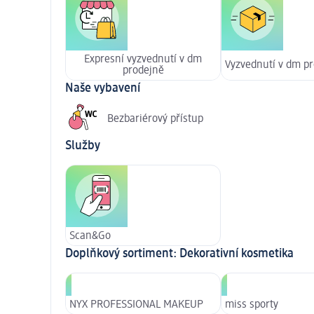
Expresní vyzvednutí v dm
Vyzvednutí v dm p
prodejně
Naše vybavení
Bezbariérový přístup
Služby
Scan&Go
Doplňkový sortiment: Dekorativní kosmetika
NYX PROFESSIONAL MAKEUP
miss sporty