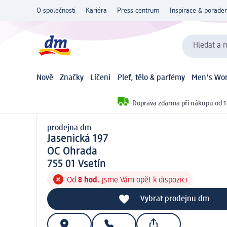
O společnosti
Kariéra
Press centrum
Inspirace & poraden
Hledat a n
Nově
Značky
Líčení
Pleť, tělo & parfémy
Men's Wor
Doprava zdarma při nákupu od 1
prodejna dm
prodejna d m
Jasenická 197
OC Ohrada
7 5 5 0 1
755 01
Vsetín
Od
8 hod.
jsme Vám opět k dispozici
Vybrat prodejnu dm