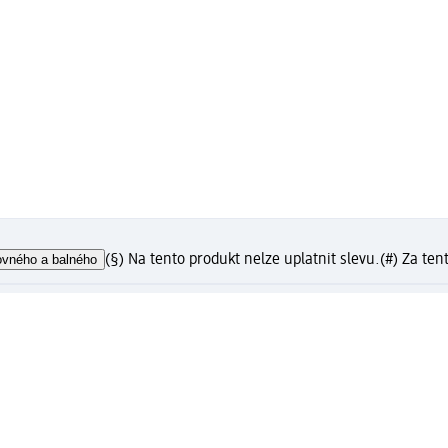
ovného a balného
(§) Na tento produkt nelze uplatnit slevu.
(#) Za ten
?