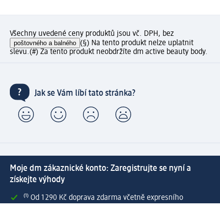
Všechny uvedené ceny produktů jsou vč. DPH, bez
poštovného a balného
(§) Na tento produkt nelze uplatnit
slevu.
(#) Za tento produkt neobdržíte dm active beauty body.
Jak se Vám líbí tato stránka?
Moje dm zákaznické konto: Zaregistrujte se nyní a
získejte výhody
⁽¹⁾ Od 1 290 Kč doprava zdarma včetně expresního
doručení a expresní vyzvednutí v prodejně dm zdarma
pro registrované a přihlášené zákazníky