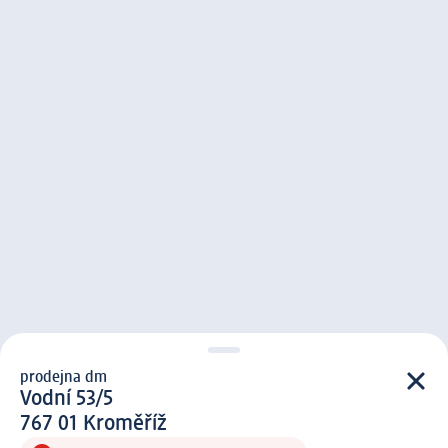
prodejna dm
prodejna d m
Vodní 53/5
7 6 7 0 1
767 01
Kroměříž