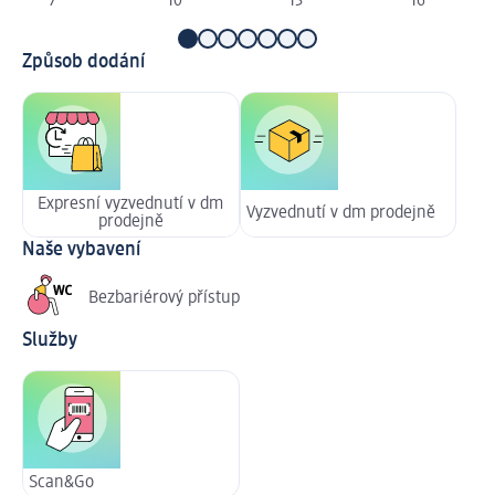
7
10
13
16
Způsob dodání
Expresní vyzvednutí v dm
Vyzvednutí v dm prodejně
prodejně
Naše vybavení
Bezbariérový přístup
Služby
Scan&Go