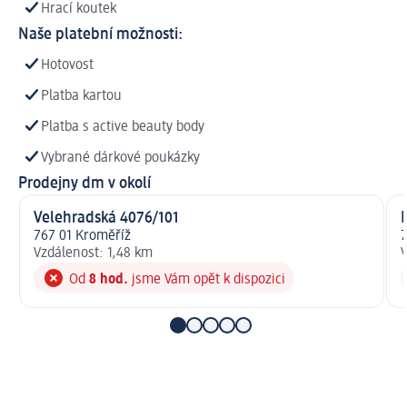
Hrací koutek
Naše platební možnosti:
Hotovost
Platba kartou
Platba s active beauty body
Vybrané dárkové poukázky
Prodejny dm v okolí
Velehradská 4076/101
767 01 Kroměříž
7
Vzdálenost: 1,48 km
V
Od
8 hod.
jsme Vám opět k dispozici