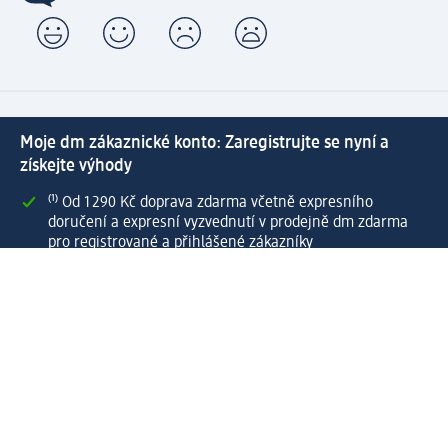
Moje dm zákaznické konto: Zaregistrujte se nyní a
získejte výhody
⁽¹⁾ Od 1 290 Kč doprava zdarma včetně expresního
doručení a expresní vyzvednutí v prodejně dm zdarma
pro registrované a přihlášené zákazníky
Spousta výhod díky propojení dm zákaznického a dm
active beauty konta
Rychlé a snadné nakupování
Vytvořit dm zákaznické konto