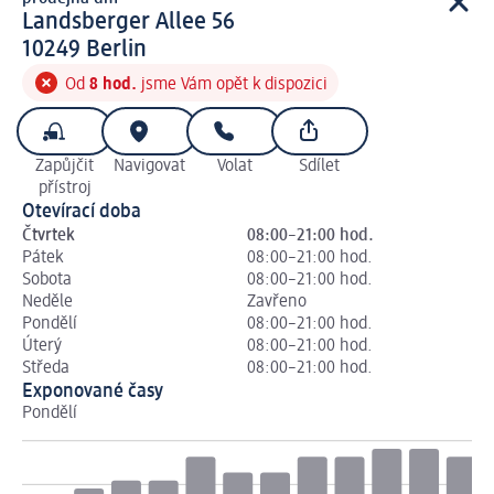
prodejna d m
Landsberger Allee 56
1 0 2 4 9
10249
Berlin
Od
8 hod.
jsme Vám opět k dispozici
Zapůjčit
Navigovat
Volat
Sdílet
přístroj
Otevírací doba
Čtvrtek
08:00–21:00 hod.
Pátek
08:00–21:00 hod.
Sobota
08:00–21:00 hod.
Neděle
Zavřeno
Pondělí
08:00–21:00 hod.
Úterý
08:00–21:00 hod.
Středa
08:00–21:00 hod.
Exponované časy
Pondělí
Út