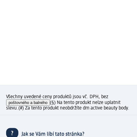
Všechny uvedené ceny produktů jsou vč. DPH, bez
poštovného a balného
(§) Na tento produkt nelze uplatnit
slevu.
(#) Za tento produkt neobdržíte dm active beauty body.
Jak se Vám líbí tato stránka?