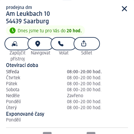
prodejna dm
prodejna d m
Am Leukbach 10
5 4 4 3 9
54439
Saarburg
Dnes jsme tu pro Vás do
20 hod.
Zapůjčit
Navigovat
Volat
Sdílet
přístroj
Otevírací doba
Středa
08:00–20:00 hod.
Čtvrtek
08:00–20:00 hod.
Pátek
08:00–20:00 hod.
Sobota
08:00–20:00 hod.
Neděle
Zavřeno
Pondělí
08:00–20:00 hod.
Úterý
08:00–20:00 hod.
Exponované časy
Pondělí
Út