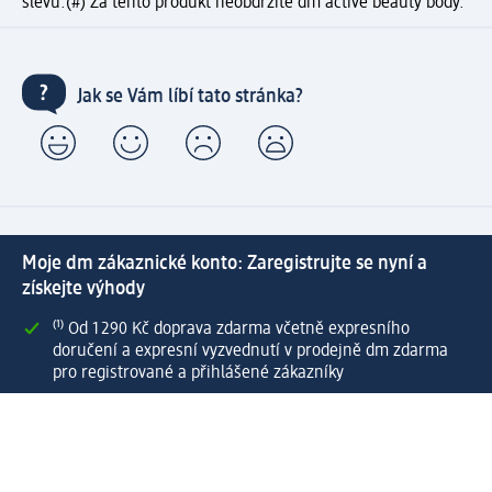
slevu.
(#) Za tento produkt neobdržíte dm active beauty body.
Jak se Vám líbí tato stránka?
Moje dm zákaznické konto: Zaregistrujte se nyní a
získejte výhody
⁽¹⁾ Od 1 290 Kč doprava zdarma včetně expresního
doručení a expresní vyzvednutí v prodejně dm zdarma
pro registrované a přihlášené zákazníky
Spousta výhod díky propojení dm zákaznického a dm
active beauty konta
Rychlé a snadné nakupování