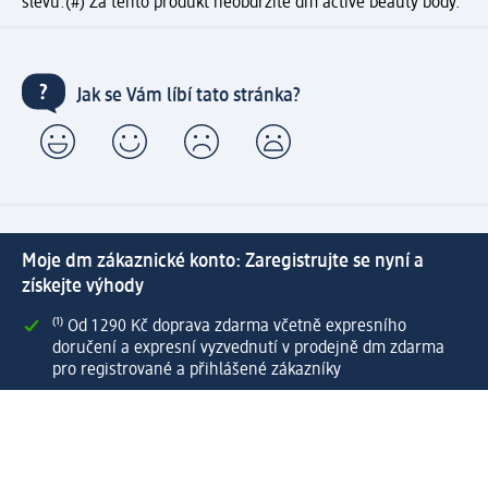
slevu.
(#) Za tento produkt neobdržíte dm active beauty body.
Jak se Vám líbí tato stránka?
Moje dm zákaznické konto: Zaregistrujte se nyní a
získejte výhody
⁽¹⁾ Od 1 290 Kč doprava zdarma včetně expresního
doručení a expresní vyzvednutí v prodejně dm zdarma
pro registrované a přihlášené zákazníky
Spousta výhod díky propojení dm zákaznického a dm
active beauty konta
Rychlé a snadné nakupování