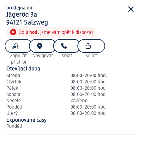
prodejna dm
prodejna d m
Jägeröd 3a
9 4 1 2 1
94121
Salzweg
Od
8 hod.
jsme Vám opět k dispozici
Zapůjčit
Navigovat
Volat
Sdílet
přístroj
Otevírací doba
Středa
08:00–20:00 hod.
Čtvrtek
08:00–20:00 hod.
Pátek
08:00–20:00 hod.
Sobota
08:00–20:00 hod.
Neděle
Zavřeno
Pondělí
08:00–20:00 hod.
Úterý
08:00–20:00 hod.
Exponované časy
Pondělí
Út