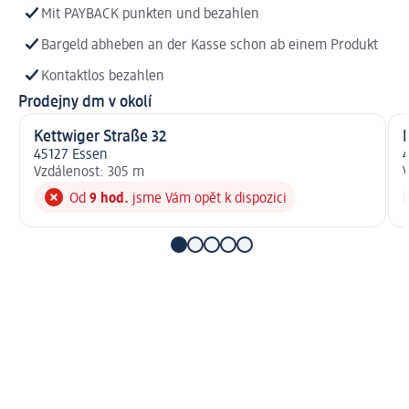
Mit PAYBACK punkten und bezahlen
Bargeld abheben an der Kasse schon ab einem Produkt
Kontaktlos bezahlen
Prodejny dm v okolí
Kettwiger Straße 32
45127 Essen
4
Vzdálenost: 305 m
V
Od
9 hod.
jsme Vám opět k dispozici