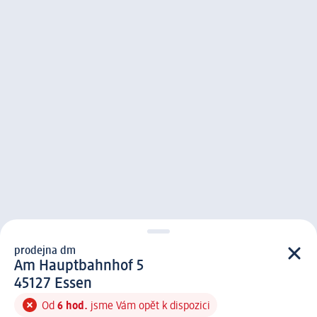
prodejna dm
prodejna d m
Am Hauptbahnhof 5
4 5 1 2 7
45127
Essen
Od
6 hod.
jsme Vám opět k dispozici