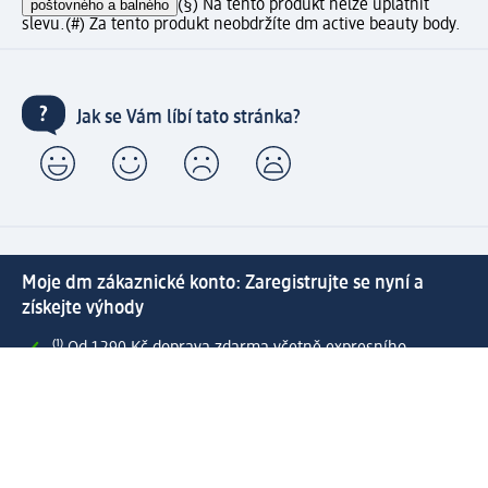
poštovného a balného
(§) Na tento produkt nelze uplatnit
slevu.
(#) Za tento produkt neobdržíte dm active beauty body.
Jak se Vám líbí tato stránka?
Moje dm zákaznické konto: Zaregistrujte se nyní a
získejte výhody
⁽¹⁾ Od 1 290 Kč doprava zdarma včetně expresního
doručení a expresní vyzvednutí v prodejně dm zdarma
pro registrované a přihlášené zákazníky
Spousta výhod díky propojení dm zákaznického a dm
active beauty konta
Rychlé a snadné nakupování