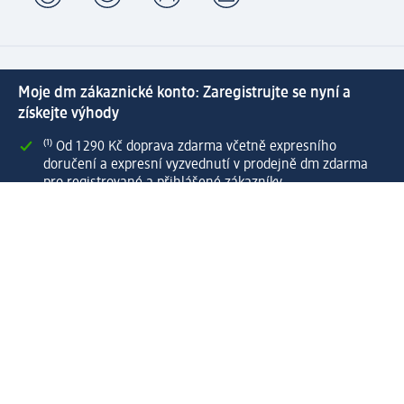
Moje dm zákaznické konto: Zaregistrujte se nyní a
získejte výhody
⁽¹⁾ Od 1 290 Kč doprava zdarma včetně expresního
doručení a expresní vyzvednutí v prodejně dm zdarma
pro registrované a přihlášené zákazníky
Spousta výhod díky propojení dm zákaznického a dm
active beauty konta
Rychlé a snadné nakupování
Vytvořit dm zákaznické konto
Služby