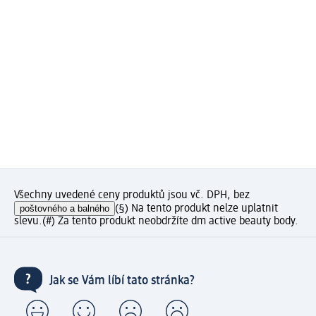
Všechny uvedené ceny produktů jsou vč. DPH, bez
poštovného a balného
(§) Na tento produkt nelze uplatnit
slevu.
(#) Za tento produkt neobdržíte dm active beauty body.
Jak se Vám líbí tato stránka?