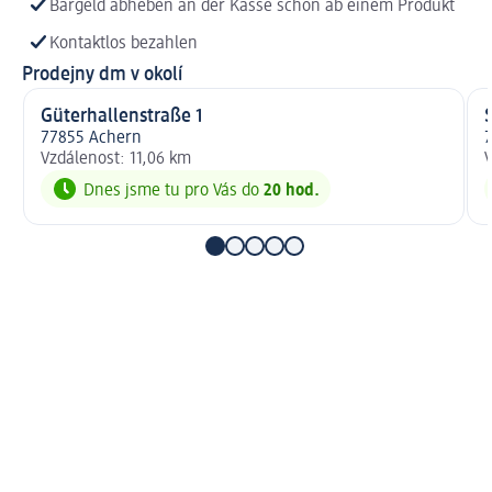
Bargeld abheben an der Kasse schon ab einem Produkt
Kontaktlos bezahlen
Prodejny dm v okolí
Güterhallenstraße 1
77855 Achern
7
Vzdálenost: 11,06 km
V
Dnes jsme tu pro Vás do
20 hod.