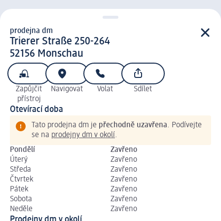
prodejna dm
prodejna d m
Trierer Straße 250-264
5 2 1 5 6
52156
Monschau
Zapůjčit
Navigovat
Volat
Sdílet
přístroj
Otevírací doba
Tato prodejna dm je
přechodně uzavřena
. Podívejte
se na
prodejny dm v okolí
.
Pondělí
Zavřeno
Úterý
Zavřeno
Středa
Zavřeno
Čtvrtek
Zavřeno
Pátek
Zavřeno
Sobota
Zavřeno
Neděle
Zavřeno
Prodejny dm v okolí