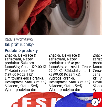
Rady a vychytávky
Pr
Jak prát ručníky?
Je
Podobné produkty
Značka: Dekorace &
Značka: Dekorace &
Značka: 
zařizování; Název
zařizování; Název
zařizová
produktu: šála pro
produktu: tričko pro
produktu
fanoušky; Cena: 129,00 Kč;
fanoušky, velikost L; Cena:
fanoušky,
Základní cena: 1 ks
99,00 Kč; Základní cena: 1
Cena: 99
(129,00 Kč za 1 ks);
ks (99,00 Kč za 1 ks);
cena: 1 k
Limitovaná edice grafika;
Výprodej grafika;
ks); Výpr
Dostupnost: Status zelený
Dostupnost: Status zelený
Dostupno
Skladem, Status šedý
Skladem, Status šedý
Skladem,
Vybrat prodejnu dm
Vybrat prodejnu dm
Vybrat p