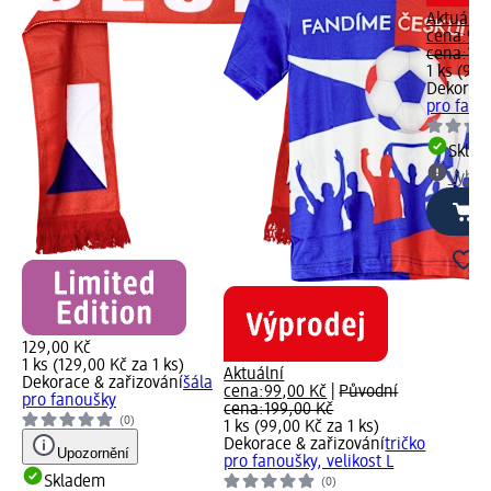
Aktuální
cena:
99,
cena:
199
1 ks (99,
Dekorace
pro fanou
Skla
Vybra
129,00 Kč
1 ks (129,00 Kč za 1 ks)
Aktuální
Dekorace & zařizování
šála
cena:
99,00 Kč
|
Původní
pro fanoušky
cena:
199,00 Kč
(0)
1 ks (99,00 Kč za 1 ks)
Dekorace & zařizování
tričko
Upozornění
pro fanoušky, velikost L
Skladem
(0)