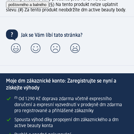
poštovného a balného
(§) Na tento produkt nelze uplatnit
slevu.
(#) Za tento produkt neobdržíte dm active beauty body.
Jak se Vám líbí tato stránka?
Moje dm zákaznické konto: Zaregistrujte se nyní a
získejte výhody
⁽¹⁾ Od 1 290 Kč doprava zdarma včetně expresního
doručení a expresní vyzvednutí v prodejně dm zdarma
pro registrované a přihlášené zákazníky
Spousta výhod díky propojení dm zákaznického a dm
active beauty konta