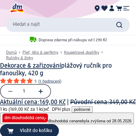
Hledat a najít
Doprava zdarma při nákupu od 1 290 Kč
Domů
Pleť, tělo & parfémy
Koupelnové doplňky
Ručníky & žínky
Dekorace & zařizování
plážový ručník pro
fanoušky, 420 g
5
(
1 hodnocení
)
Aktuální cena:
169,00 Kč
|
Původní cena:
349,00 Kč
1 ks (169,00 Kč za 1 ks)
vč. DPH plus
poštovné
dlouhodobá cena
nebyla zvýšena od 28.05.2026
Vložit do košíku