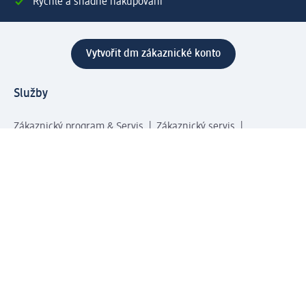
Rychlé a snadné nakupování
Vytvořit dm zákaznické konto
Služby
Zákaznický program & Servis
Zákaznický servis
Odeslání & Dodání
Vrácení zboží
Společnost
O společnosti
Společenská odpovědnost
Kariéra
Press centrum
Svět dm