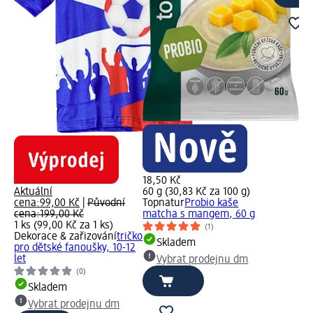
18,50 Kč
Aktuální
60 g (30,83 Kč za 100 g)
cena:
99,00 Kč
|
Původní
Topnatur
Probio kaše
cena:
199,00 Kč
matcha s mangem, 60 g
1 ks (99,00 Kč za 1 ks)
(1)
Dekorace & zařizování
tričko
Skladem
pro dětské fanoušky, 10-12
let
Vybrat prodejnu dm
(0)
Skladem
Vybrat prodejnu dm