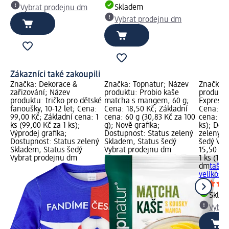
Skladem
Vybrat prodejnu dm
Vybrat prodejnu dm
Zákazníci také zakoupili
Značka: Dekorace &
Značka: Topnatur; Název
Značka:
zařizování; Název
produktu: Probio kaše
produktu
produktu: tričko pro dětské
matcha s mangem, 60 g;
Express, 
fanoušky, 10-12 let; Cena:
Cena: 18,50 Kč; Základní
Cena: 15
99,00 Kč; Základní cena: 1
cena: 60 g (30,83 Kč za 100
cena: 1 k
ks (99,00 Kč za 1 ks);
g); Nově grafika;
ks); Dos
Výprodej grafika;
Dostupnost: Status zelený
zelený S
Dostupnost: Status zelený
Skladem, Status šedý
šedý Vyb
Skladem, Status šedý
Vybrat prodejnu dm
15,50 Kč
Vybrat prodejnu dm
1 ks (15,
dm
taška
velikost 
Skla
Vybra