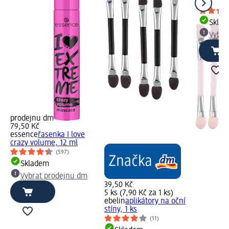
1 ks
Skla
Vybra
prodejnu dm
79,50 Kč
essence
řasenka I love
crazy volume, 12 ml
(597)
Skladem
Vybrat prodejnu dm
39,50 Kč
5 ks (7,90 Kč za 1 ks)
ebelin
aplikátory na oční
stíny, 1 ks
(11)