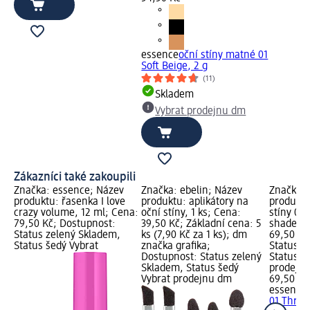
essence
oční stíny matné 01
Soft Beige, 2 g
(11)
Skladem
Vybrat prodejnu dm
Zákazníci také zakoupili
Značka: essence; Název
Značka: ebelin; Název
Značka: 
produktu: řasenka I love
produktu: aplikátory na
produktu
crazy volume, 12 ml; Cena:
oční stíny, 1 ks; Cena:
stíny 01 
79,50 Kč; Dostupnost:
39,50 Kč; Základní cena: 5
shade, 1
Status zelený Skladem,
ks (7,90 Kč za 1 ks); dm
69,50 Kč
Status šedý Vybrat
značka grafika;
Status z
Dostupnost: Status zelený
Status š
Skladem, Status šedý
prodejn
Vybrat prodejnu dm
69,50 Kč
essence
01 Throwi