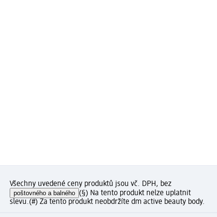
Všechny uvedené ceny produktů jsou vč. DPH, bez
poštovného a balného
(§) Na tento produkt nelze uplatnit
slevu.
(#) Za tento produkt neobdržíte dm active beauty body.