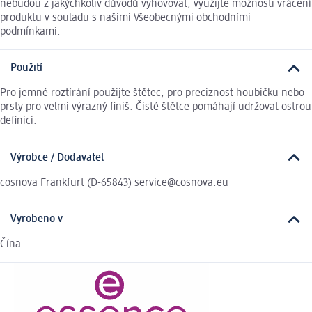
nebudou z jakýchkoliv důvodů vyhovovat, využijte možnosti vrácení
produktu v souladu s našimi Všeobecnými obchodními
podmínkami.
Použití
Pro jemné roztírání použijte štětec, pro preciznost houbičku nebo
prsty pro velmi výrazný finiš. Čisté štětce pomáhají udržovat ostrou
definici.
Výrobce / Dodavatel
cosnova Frankfurt (D-65843) service@cosnova.eu
Vyrobeno v
Čína