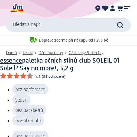
Hledat a najít
Doprava zdarma při nákupu od 1 290 Kč
Domů
Líčení
Oční make-up
Oční stíny & paletky
essence
paletka očních stínů club SOLEIL 01
Soleil? Say no more!, 5,2 g
4.3
(
8 hodnocení
)
bez parfemace
vegan
bez parabenů
bez alkoholu
bez parfemace