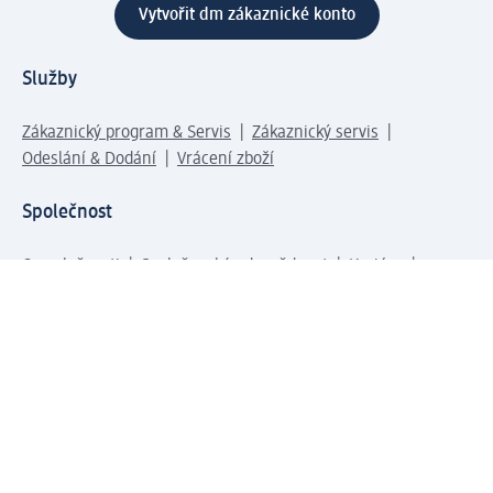
Vytvořit dm zákaznické konto
Služby
Zákaznický program & Servis
Zákaznický servis
Odeslání & Dodání
Vrácení zboží
Společnost
O společnosti
Společenská odpovědnost
Kariéra
Press centrum
Svět dm
Platební možnosti