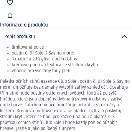
Informace o produktu
Popis produktu
limitovaná edice
odstín č. 01 Soleil? Say no more!
3 matné a 2 třpytivé nude odstíny
krémovo-pudrová textura se středním krytím
vhodné pro všechny tóny pleti
Paletka očních stínů essence Club Soleil odstín č. 01 Soleil? Say no
more! umožňuje bez námahy vytvořit zářivý vzhled očí. Obsahuje
tři matné nude odstíny od jemných světlých tónů až po sytě
hnědou, které jsou doplněny dvěma třpytivými odstíny v zářivé
nude barvě. Tato kombinace umožňuje pohrát si s rozměry a
leskem. Krémovo-pudrová textura se hladce roztírá a poskytuje
střední krytí, které se hodí pro každou náladu a okamžik. S
paletkou očních stínů Club Soleil bude každý pohled působit
hřejivě, jasně a jako políbený sluncem.