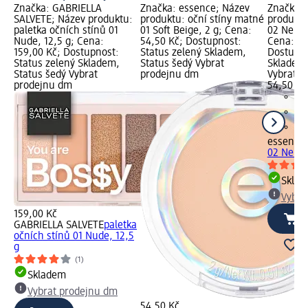
Značka: GABRIELLA
Značka: essence; Název
Značka: 
SALVETE; Název produktu:
produktu: oční stíny matné
produktu
paletka očních stínů 01
01 Soft Beige, 2 g; Cena:
02 Neutr
Nude, 12,5 g; Cena:
54,50 Kč; Dostupnost:
Cena: 54
159,00 Kč; Dostupnost:
Status zelený Skladem,
Dostupno
Status zelený Skladem,
Status šedý Vybrat
Skladem,
Status šedý Vybrat
prodejnu dm
Vybrat p
prodejnu dm
54,50 Kč
essence
02 Neutr
Skla
Vybra
159,00 Kč
GABRIELLA SALVETE
paletka
očních stínů 01 Nude, 12,5
g
(1)
Skladem
Vybrat prodejnu dm
54,50 Kč