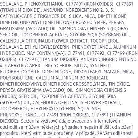
SQUALANE, PHENOXYETHANOL, CI 77491 (IRON OXIDES), CI 77891
(TITANIUM DIOXIDE). AND/UND INGREDIENTS NO 2, 3, 5:
CAPRYLIC/CAPRIC TRIGLYCERIDE, SILICA, MICA, DIMETHICONE,
DIMETHICONE/VINYL DIMETHICONE CROSSPOLYMER, PERSEA
GRATISSIMA (AVOCADO) OIL, SIMMONDSIA CHINENSIS (JOJOBA)
SEED OIL, TOCOPHERYL ACETATE, GLYCINE SOJA (SOYBEAN) OIL,
CALENDULA OFFICINALIS FLOWER EXTRACT, TOCOPHEROL,
SQUALANE, ETHYLHEXYLGLYCERIN, PHENOXYETHANOL, ALUMINUM
HYDROXIDE, MAY CONTAIN/[+/-]: CI 77491, CI 77492, CI 77499 (IRON
OXIDES), CI 77891 (TITANIUM DIOXIDE). AND/UND INGREDIENTS NO
4: CAPRYLIC/CAPRIC TRIGLYCERIDE, SILICA, SYNTHETIC
FLUORPHLOGOPITE, DIMETHICONE, DIISOSTEARYL MALATE, MICA,
POLYISOBUTENE, CALCIUM ALUMINUM BOROSILICATE,
DIMETHICONE/VINYL DIMETHICONE CROSSPOLYMER, TIN OXIDE,
PERSEA GRATISSIMA (AVOCADO) OIL, SIMMONDSIA CHINENSIS
(JOJOBA) SEED OIL, TOCOPHERYL ACETATE, GLYCINE SOJA
(SOYBEAN) OIL, CALENDULA OFFICINALIS FLOWER EXTRACT,
TOCOPHEROL, ETHYLHEXYLGLYCERIN, SQUALANE,
PHENOXYETHANOL, CI 77491 (IRON OXIDES), CI 77891 (TITANIUM
DIOXIDE). Složení a výživové údaje uvedené v internetovém
obchodě se může v některých případech nepatrně lišit od složení
produktu, který Vám bude doručený. V případě, že Vám odlišnosti