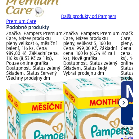
Další produkty od Pampers
Premium Care
Podobné produkty
Značka: Pampers Premium
Značka: Pampers Premium
Značka:
Care; Název produktu:
Care; Název produktu:
Care; Ná
pleny velikost 6, měsíční
pleny, velikost 5, 160 ks;
pleny, ve
balení, 116 ks; Cena:
Cena: 999,00 Kč; Základní
Cena: 99
989,00 Kč; Základní cena:
cena: 160 ks (6,24 Kč za 1
cena: 120
116 ks (8,53 Kč za 1 ks);
ks); Nově grafika;
ks); Nov
Pouze online grafika;
Dostupnost: Status zelený
online g
Dostupnost: Status zelený
Skladem, Status šedý
Status z
Skladem, Status červený
Vybrat prodejnu dm
Status č
Všechny prodejny dm
prodejn
999,00 K
120 ks (8
+ 5 další