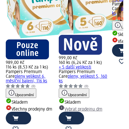
Pampers
Care
plen
ks
Upoz
Skla
Všech
999,00 Kč
989,00 Kč
160 ks (6,24 Kč za 1 ks)
116 ks (8,53 Kč za 1 ks)
+ 5 další velikosti
Pampers Premium
Pampers Premium
Care
pleny velikost 6,
Care
pleny, velikost 5, 160
měsíční balení, 116 ks
ks
(0)
(0)
Upozornění
Upozornění
Skladem
Skladem
Všechny prodejny dm
Vybrat prodejnu dm