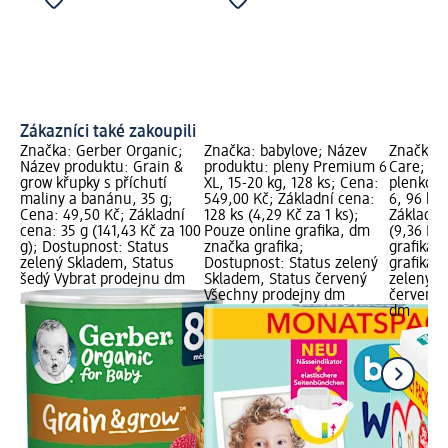
Zákazníci také zakoupili
Značka: Gerber Organic;
Značka: babylove; Název
Značka:
Název produktu: Grain &
produktu: pleny Premium 6
Care; Ná
grow křupky s příchutí
XL, 15-20 kg, 128 ks; Cena:
plenkové 
maliny a banánu, 35 g;
549,00 Kč; Základní cena:
6, 96 ks
Cena: 49,50 Kč; Základní
128 ks (4,29 Kč za 1 ks);
Základní
cena: 35 g (141,43 Kč za 100
Pouze online grafika, dm
(9,36 Kč 
g); Dostupnost: Status
značka grafika;
grafika,
zelený Skladem, Status
Dostupnost: Status zelený
grafika;
šedý Vybrat prodejnu dm
Skladem, Status červený
zelený S
Všechny prodejny dm
červený 
dm