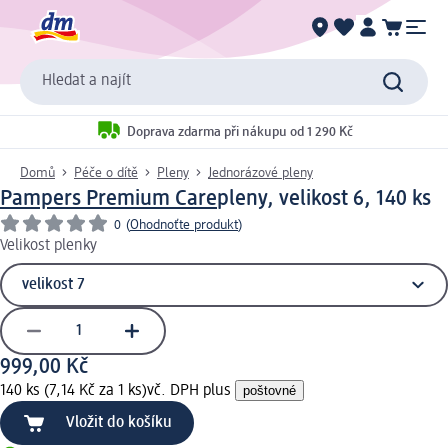
Hledat a najít
Doprava zdarma při nákupu od 1 290 Kč
Domů
Péče o dítě
Pleny
Jednorázové pleny
Pampers Premium Care
pleny, velikost 6, 140 ks
0
(
Ohodnoťte produkt
)
Velikost plenky
999,00 Kč
140 ks (7,14 Kč za 1 ks)
vč. DPH plus
poštovné
Vložit do košíku