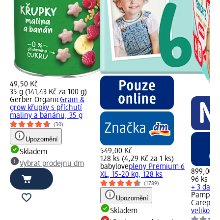
49,50 Kč
35 g (141,43 Kč za 100 g)
Gerber Organic
Grain &
grow křupky s příchutí
maliny a banánu, 35 g
(30)
Upozornění
549,00 Kč
Skladem
128 ks (4,29 Kč za 1 ks)
Vybrat prodejnu dm
babylove
pleny Premium 6
899,00 K
XL, 15-20 kg, 128 ks
96 ks (9,
(1789)
+ 3 další 
Pampers
Upozornění
Care
plen
Skladem
velikost 