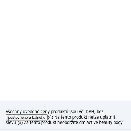
Všechny uvedené ceny produktů jsou vč. DPH, bez
poštovného a balného
(§) Na tento produkt nelze uplatnit
slevu.
(#) Za tento produkt neobdržíte dm active beauty body.