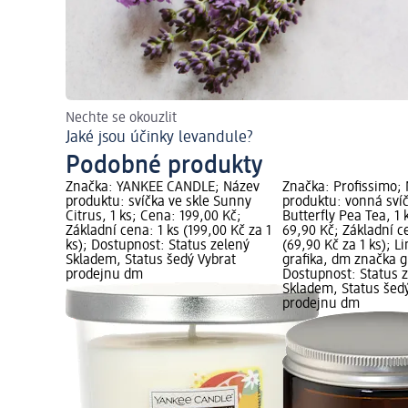
Nechte se okouzlit
Jaké jsou účinky levandule?
Podobné produkty
Značka: YANKEE CANDLE; Název
Značka: Profissimo;
produktu: svíčka ve skle Sunny
produktu: vonná svíč
Citrus, 1 ks; Cena: 199,00 Kč;
Butterfly Pea Tea, 1 
Základní cena: 1 ks (199,00 Kč za 1
69,90 Kč; Základní c
ks); Dostupnost: Status zelený
(69,90 Kč za 1 ks); L
Skladem, Status šedý Vybrat
grafika, dm značka g
prodejnu dm
Dostupnost: Status 
Skladem, Status šed
prodejnu dm