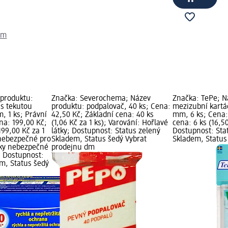
dm
 produktu:
Značka: Severochema; Název
Značka: TePe; N
 s tekutou
produktu: podpalovač, 40 ks; Cena:
mezizubní kartáč
, 1 ks; Právní
42,50 Kč; Základní cena: 40 ks
mm, 6 ks; Cena:
ena: 199,00 Kč;
(1,06 Kč za 1 ks); Varování: Hořlavé
cena: 6 ks (16,50
199,00 Kč za 1
látky; Dostupnost: Status zelený
Dostupnost: Sta
 nebezpečné pro
Skladem, Status šedý Vybrat
Skladem, Status
tky nebezpečné
prodejnu dm
í; Dostupnost:
em, Status šedý