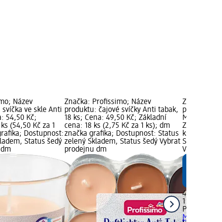
imo; Název
Značka: Profissimo; Název
Značka: Pro
svíčka ve skle Anti
produktu: čajové svíčky Anti tabak,
produktu: v
a: 54,50 Kč;
18 ks; Cena: 49,50 Kč; Základní
Matcha Latte
 ks (54,50 Kč za 1
cena: 18 ks (2,75 Kč za 1 ks); dm
Základní cen
rafika; Dostupnost:
značka grafika; Dostupnost: Status
ks); dm zna
kladem, Status šedý
zelený Skladem, Status šedý Vybrat
Status zele
u dm
prodejnu dm
Vybrat pro
49,50 Kč
1 ks (49,50 
Profissimo
v
Matcha Latte