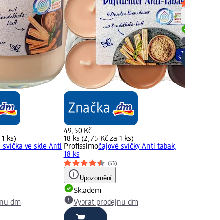
Upozorn
Skladem
Vybrat p
49,50 Kč
 1 ks)
18 ks (2,75 Kč za 1 ks)
 svíčka ve skle Anti
Profissimo
čajové svíčky Anti tabak,
18 ks
(63)
Upozornění
Skladem
jnu dm
Vybrat prodejnu dm