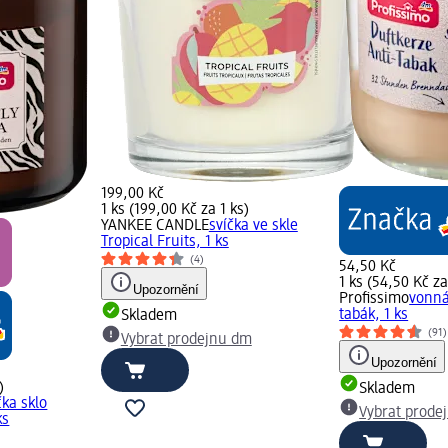
199,00 Kč
1 ks (199,00 Kč za 1 ks)
YANKEE CANDLE
svíčka ve skle
Tropical Fruits, 1 ks
(4)
54,50 Kč
1 ks (54,50 Kč za
Upozornění
Profissimo
vonná
tabák, 1 ks
Skladem
(91)
Vybrat prodejnu dm
Upozornění
)
Skladem
čka sklo
Vybrat prode
ks