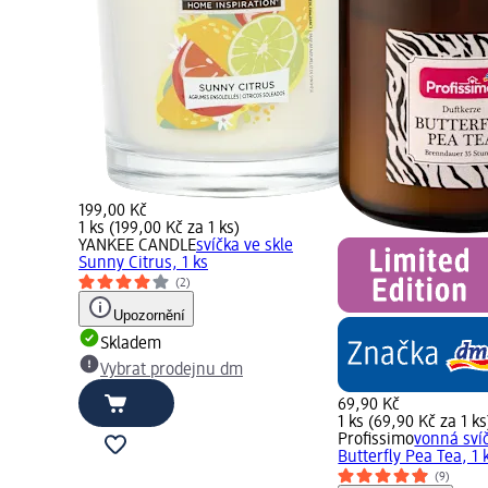
199,00 Kč
1 ks (199,00 Kč za 1 ks)
YANKEE CANDLE
svíčka ve skle
Sunny Citrus, 1 ks
(2)
Upozornění
Skladem
Vybrat prodejnu dm
69,90 Kč
1 ks (69,90 Kč za 1 ks
Profissimo
vonná sví
Butterfly Pea Tea, 1 
(9)