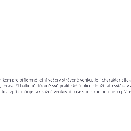
čníkem pro příjemné letní večery strávené venku. Její charakteristi
rase či balkoně. Kromě své praktické funkce slouží tato svíčka v a
větlo a zpříjemňuje tak každé venkovní posezení s rodinou nebo přáte