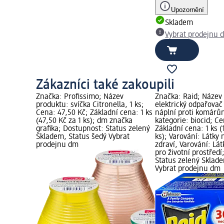
Upozornění
Skladem
Vybrat prodejnu 
Zákazníci také zakoupili
Značka: Profissimo; Název
Značka: Raid; Název
produktu: svíčka Citronella, 1 ks;
elektrický odpařovač
Cena: 47,50 Kč; Základní cena: 1 ks
náplní proti komárům
(47,50 Kč za 1 ks); dm značka
kategorie: biocid; C
grafika; Dostupnost: Status zelený
Základní cena: 1 ks (
Skladem, Status šedý Vybrat
ks); Varování: Látky
prodejnu dm
zdraví, Varování: Lá
pro životní prostřed
Status zelený Sklad
Vybrat prodejnu dm