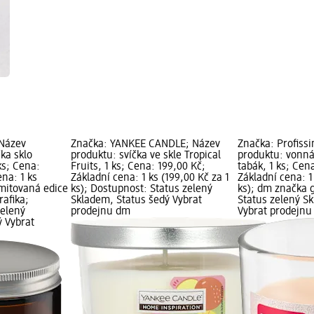
 Název
Značka: YANKEE CANDLE; Název
Značka: Profiss
ka sklo
produktu: svíčka ve skle Tropical
produktu: vonná 
ks; Cena:
Fruits, 1 ks; Cena: 199,00 Kč;
tabák, 1 ks; Cen
ena: 1 ks
Základní cena: 1 ks (199,00 Kč za 1
Základní cena: 1
imitovaná edice
ks); Dostupnost: Status zelený
ks); dm značka g
rafika;
Skladem, Status šedý Vybrat
Status zelený S
zelený
prodejnu dm
Vybrat prodejn
ý Vybrat