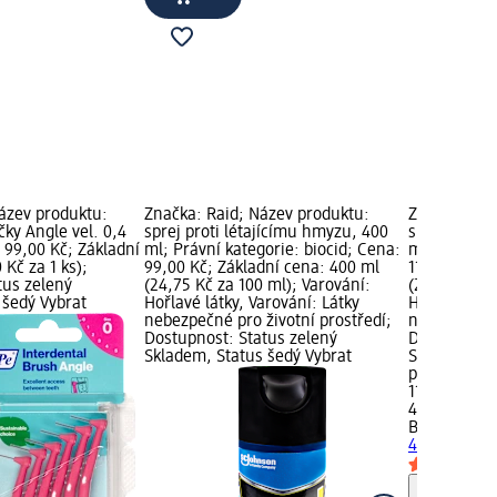
ázev produktu:
Značka: Raid; Název produktu:
Značka: Bio
ky Angle vel. 0,4
sprej proti létajícímu hmyzu, 400
sprej proti 
 99,00 Kč; Základní
ml; Právní kategorie: biocid; Cena:
ml; Právní k
 Kč za 1 ks);
99,00 Kč; Základní cena: 400 ml
119,00 Kč; 
tus zelený
(24,75 Kč za 100 ml); Varování:
(29,75 Kč za
 šedý Vybrat
Hořlavé látky, Varování: Látky
Hořlavé látk
nebezpečné pro životní prostředí;
nebezpečné 
Dostupnost: Status zelený
Dostupnost:
Skladem, Status šedý Vybrat
Skladem, St
prodejnu d
119,00 Kč
400 ml (29,
Biolit
sprej 
400 ml
bioci