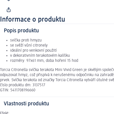
Informace o produktu
Popis produktu
svíčka proti hmyzu
se svěží vůní citronely
ideální pro venkovní použití
v dekorativním terakotovém kalíšku
rozměry: 97x61 mm, doba hoření 15 hod
Torcia Citronella svíčka terakota Mini Vivid Green je skvělým spole
odpuzovat hmyz, což přispívá k nerušenému odpočinku na zahradě, te
prvek. Svíčka terakota od značky Torcia Citronella vytváří útulné s
číslo produktu dm: 3137517
GTIN: 5411708196660
Vlastnosti produktu
Efekt: