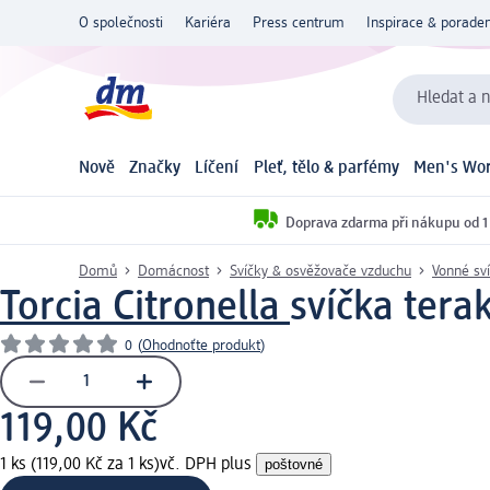
O společnosti
Kariéra
Press centrum
Inspirace & poraden
Hledat a n
Nově
Značky
Líčení
Pleť, tělo & parfémy
Men's Wor
Doprava zdarma při nákupu od 1
Domů
Domácnost
Svíčky & osvěžovače vzduchu
Vonné sv
Torcia Citronella
svíčka tera
0
(
Ohodnoťte produkt
)
119,00 Kč
1 ks (119,00 Kč za 1 ks)
vč. DPH plus
poštovné