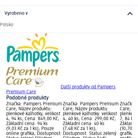
Vyrobeno v
Polsko
Další produkty od Pampers
Premium Care
Podobné produkty
Značka: Pampers Premium
Značka: Pampers Premium
Značka:
Care; Název produktu:
Care; Název produktu:
Care; Ná
plenkové kalhotky, velikost
plenkové kalhotky. velikost
plenkové 
4, 94 ks; Cena: 849,00 Kč;
4, 40 ks; Cena: 299,00 Kč;
7, 84 ks
Základní cena: 94 ks
Základní cena: 40 ks
Základní
(9,03 Kč za 1 ks); Pouze
(7,48 Kč za 1 ks);
(10,70 Kč
online grafika; Dostupnost:
Dostupnost: Status zelený
grafika,