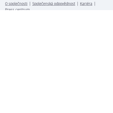
O společnosti
Společenská odpovědnost
Kariéra
Press centrum
Svět dm
Platební možnosti
Spojte se s dm