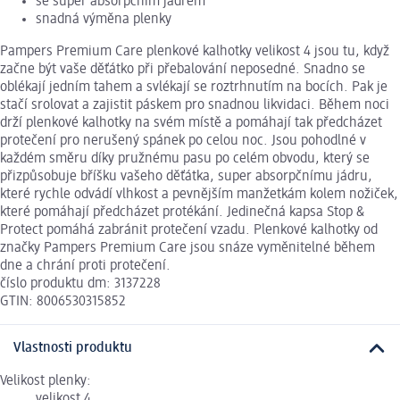
se super absorpčním jádrem
snadná výměna plenky
Pampers Premium Care plenkové kalhotky velikost 4 jsou tu, když
začne být vaše děťátko při přebalování neposedné. Snadno se
oblékají jedním tahem a svlékají se roztrhnutím na bocích. Pak je
stačí srolovat a zajistit páskem pro snadnou likvidaci. Během noci
drží plenkové kalhotky na svém místě a pomáhají tak předcházet
protečení pro nerušený spánek po celou noc. Jsou pohodlné v
každém směru díky pružnému pasu po celém obvodu, který se
přizpůsobuje bříšku vašeho děťátka, super absorpčnímu jádru,
které rychle odvádí vlhkost a pevnějším manžetkám kolem nožiček,
které pomáhají předcházet protékání. Jedinečná kapsa Stop &
Protect pomáhá zabránit protečení vzadu. Plenkové kalhotky od
značky Pampers Premium Care jsou snáze vyměnitelné během
dne a chrání proti protečení.
číslo produktu dm: 3137228
GTIN: 8006530315852
Vlastnosti produktu
Velikost plenky:
velikost 4