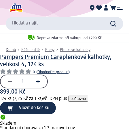
Hledat a najít
Doprava zdarma při nákupu od 1 290 Kč
Domů
Péče o dítě
Pleny
Plenkové kalhotky
Pampers Premium Care
plenkové kalhotky,
velikost 4, 124 ks
0
(
Ohodnoťte produkt
)
899,00 Kč
124 ks (7,25 Kč za 1 ks)
vč. DPH plus
poštovné
Vložit do košíku
Skladem
Standardní doprava za 1-3 pracovní dny