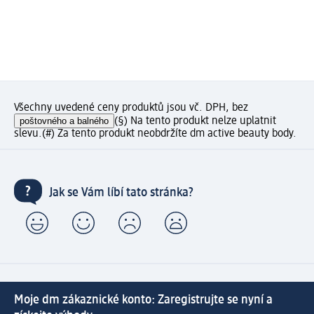
Všechny uvedené ceny produktů jsou vč. DPH, bez
poštovného a balného
(§) Na tento produkt nelze uplatnit
slevu.
(#) Za tento produkt neobdržíte dm active beauty body.
Jak se Vám líbí tato stránka?
Moje dm zákaznické konto: Zaregistrujte se nyní a