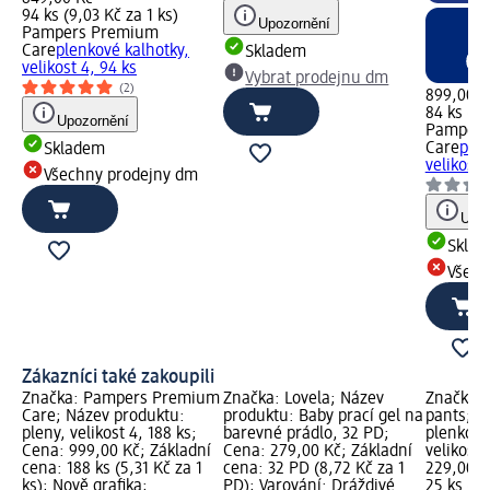
94 ks (9,03 Kč za 1 ks)
Upozornění
Pampers Premium
Care
plenkové kalhotky,
Skladem
velikost 4, 94 ks
Vybrat prodejnu dm
(2)
899,00 K
84 ks (10
Upozornění
Pampers
Care
plen
Skladem
velikost 
Všechny prodejny dm
Upoz
Skla
Všech
Zákazníci také zakoupili
Značka: Pampers Premium
Značka: Lovela; Název
Značka: 
Care; Název produktu:
produktu: Baby prací gel na
pants; N
pleny, velikost 4, 188 ks;
barevné prádlo, 32 PD;
plenkové
Cena: 999,00 Kč; Základní
Cena: 279,00 Kč; Základní
velikost 
cena: 188 ks (5,31 Kč za 1
cena: 32 PD (8,72 Kč za 1
229,00 K
ks); Nově grafika;
PD); Varování: Dráždivé
25 ks (9,