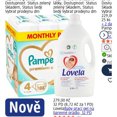
Dostupnost: Status zelený
látky; Dostupnost: Status
Dostupno
Skladem, Status šedý
zelený Skladem, Status
Skladem,
Vybrat prodejnu dm
šedý Vybrat prodejnu dm
Vybrat p
229,00 K
25 ks (9,
+ 2 další
Pampers
pants
ple
Night, ve
Upoz
Skla
Vybra
279,00 Kč
32 PD (8,72 Kč za 1 PD)
Lovela
Baby prací gel na
barevné prádlo, 32 PD