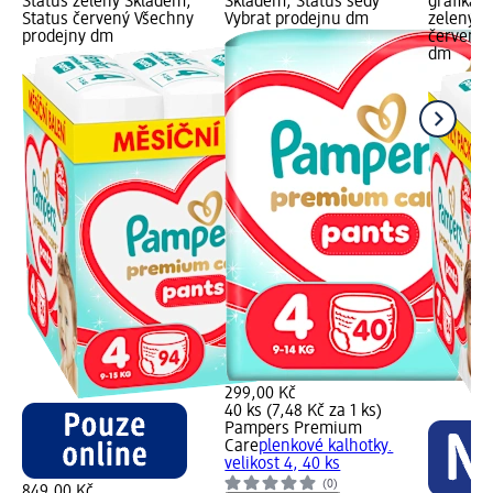
Status zelený Skladem,
Skladem, Status šedý
grafika;
Status červený Všechny
Vybrat prodejnu dm
zelený S
prodejny dm
červený 
dm
299,00 Kč
40 ks (7,48 Kč za 1 ks)
Pampers Premium
Care
plenkové kalhotky.
velikost 4, 40 ks
(0)
849,00 Kč