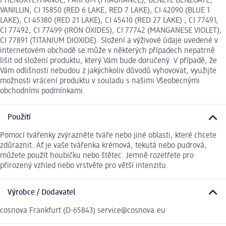
PHENOXYETHANOL, PARFUM (FRAGRANCE), BENZYL BENZOATE,
VANILLIN, CI 15850 (RED 6 LAKE, RED 7 LAKE), CI 42090 (BLUE 1
LAKE), CI 45380 (RED 21 LAKE), CI 45410 (RED 27 LAKE) , CI 77491,
CI 77492, CI 77499 (IRON OXIDES), CI 77742 (MANGANESE VIOLET),
CI 77891 (TITANIUM DIOXIDE). Složení a výživové údaje uvedené v
internetovém obchodě se může v některých případech nepatrně
lišit od složení produktu, který Vám bude doručený. V případě, že
Vám odlišnosti nebudou z jakýchkoliv důvodů vyhovovat, využijte
možnosti vrácení produktu v souladu s našimi Všeobecnými
obchodními podmínkami.
Použití
Pomocí tvářenky zvýrazněte tváře nebo jiné oblasti, které chcete
zdůraznit. Ať je vaše tvářenka krémová, tekutá nebo pudrová,
můžete použít houbičku nebo štětec. Jemně rozetřete pro
přirozený vzhled nebo vrstvěte pro větší intenzitu.
Výrobce / Dodavatel
cosnova Frankfurt (D-65843) service@cosnova.eu