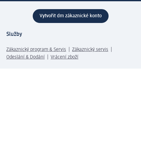
Vytvořit dm zákaznické konto
Služby
Zákaznický program & Servis
Zákaznický servis
Odeslání & Dodání
Vrácení zboží
Společnost
O společnosti
Společenská odpovědnost
Kariéra
Press centrum
Svět dm