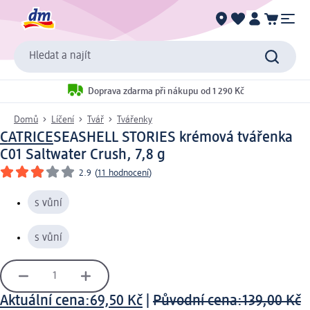
Hledat a najít
Doprava zdarma při nákupu od 1 290 Kč
Domů
Líčení
Tvář
Tvářenky
CATRICE
SEASHELL STORIES krémová tvářenka
C01 Saltwater Crush, 7,8 g
2.9
(
11 hodnocení
)
s vůní
s vůní
Aktuální cena:
69,50 Kč
|
Původní cena:
139,00 Kč