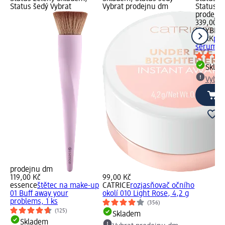
Status šedý Vybrat
Vybrat prodejnu dm
Status š
prodejn
339,00 K
MAYBELL
YORK
pod
sérum Gr
Skla
Vybra
prodejnu dm
119,00 Kč
99,00 Kč
essence
štětec na make-up
CATRICE
rozjasňovač očního
01 Buff away your
okolí 010 Light Rose, 4,2 g
problems, 1 ks
(356)
(125)
Skladem
Skladem