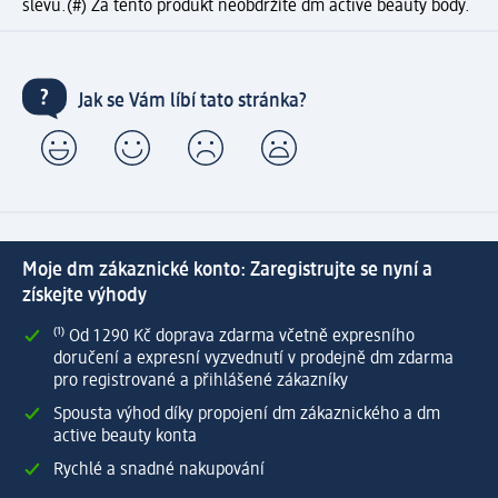
slevu.
(#) Za tento produkt neobdržíte dm active beauty body.
Jak se Vám líbí tato stránka?
Moje dm zákaznické konto: Zaregistrujte se nyní a
získejte výhody
⁽¹⁾ Od 1 290 Kč doprava zdarma včetně expresního
doručení a expresní vyzvednutí v prodejně dm zdarma
pro registrované a přihlášené zákazníky
Spousta výhod díky propojení dm zákaznického a dm
active beauty konta
Rychlé a snadné nakupování