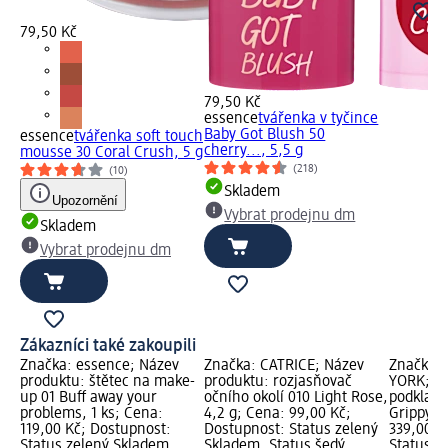
79,50 Kč
79,50 Kč
essence
tvářenka v tyčince
Baby Got Blush 50
essence
tvářenka soft touch
cherry..., 5,5 g
mousse 30 Coral Crush, 5 g
(218)
(10)
Skladem
Upozornění
Vybrat prodejnu dm
Skladem
Vybrat prodejnu dm
Zákazníci také zakoupili
Značka: essence; Název
Značka: CATRICE; Název
Značka:
produktu: štětec na make-
produktu: rozjasňovač
YORK; Ná
up 01 Buff away your
očního okolí 010 Light Rose,
podklado
problems, 1 ks; Cena:
4,2 g; Cena: 99,00 Kč;
Grippy, 
119,00 Kč; Dostupnost:
Dostupnost: Status zelený
339,00 K
Status zelený Skladem,
Skladem, Status šedý
Status z