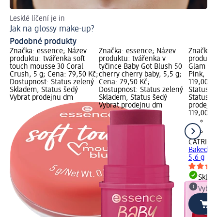
Lesklé líčení je in
Ob
Jak na glossy make-up?
Ja
Podobné produkty
Značka: essence; Název
Značka: essence; Název
Značka: 
produktu: tvářenka soft
produktu: tvářenka v
produktu
touch mousse 30 Coral
tyčince Baby Got Blush 50
Glam Bak
Crush, 5 g; Cena: 79,50 Kč;
cherry cherry baby, 5,5 g;
Pink, 5,
Dostupnost: Status zelený
Cena: 79,50 Kč;
119,00 K
Skladem, Status šedý
Dostupnost: Status zelený
Status z
Vybrat prodejnu dm
Skladem, Status šedý
Status š
Vybrat prodejnu dm
prodejn
119,00 K
CATRICE
Baked 01
5,6 g
Skla
Vybra