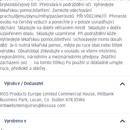
brýle/obličejový štít. Přetrvává-li podráždění očí: Vyhledejte
lékařskou pomoc/ošetření. Zamezte vdechování
prachu/dýmu/plynu/mlhy/par/aerosolů. PŘI VDECHNUTÍ: Přeneste
osobu na čerstvý vzduch a ponechte ji v poloze usnadňující
dýchání. Skladujte na dobře větraném místě. Skladujte v dobře
uzavřeném obalu. Skladujte uzamčené. Při podráždění kůže:
Vyhledejte lékařskou pomoc/ošetření. Uchovávejte mimo dosah
dětí. Je-li nutná lékařská pomoc, mějte po ruce obal nebo štítek
výrobku. Obsah/obal zlikvidujte v souladu se všemi místními,
regionálními, národními a mezinárodními předpisy. Zvláštní
zacházení (viz ... na tomto štítku) Po použití si důkladně umyjte
ruce, předloktí a obličej.
Výrobce / Dodavatel
KISS Products Europe Limited Commercial House, Millbank
Business Park, Lucan, Co. Dublin K78 X5W6
intlwebsiteinquiries@kissusa.com
Vyrobeno v