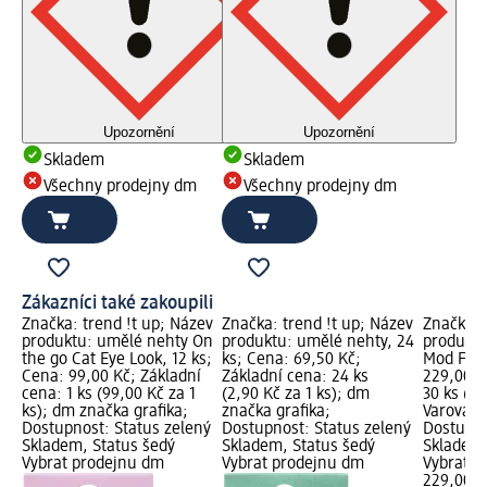
Upozornění
Upozornění
Skladem
Skladem
Všechny prodejny dm
Všechny prodejny dm
Zákazníci také zakoupili
Značka: trend !t up; Název
Značka: trend !t up; Název
Značka: 
produktu: umělé nehty On
produktu: umělé nehty, 24
produktu
the go Cat Eye Look, 12 ks;
ks; Cena: 69,50 Kč;
Mod Fren
Cena: 99,00 Kč; Základní
Základní cena: 24 ks
229,00 K
cena: 1 ks (99,00 Kč za 1
(2,90 Kč za 1 ks); dm
30 ks (7,
ks); dm značka grafika;
značka grafika;
Varování:
Dostupnost: Status zelený
Dostupnost: Status zelený
Dostupno
Skladem, Status šedý
Skladem, Status šedý
Skladem,
Vybrat prodejnu dm
Vybrat prodejnu dm
Vybrat p
229,00 K