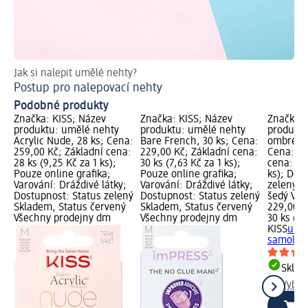
Jak si nalepit umělé nehty?
Ra
Postup pro nalepovací nehty
Ja
Podobné produkty
Značka: KISS; Název
Značka: KISS; Název
Značka: 
produktu: umělé nehty
produktu: umělé nehty
produktu
Acrylic Nude, 28 ks; Cena:
Bare French, 30 ks; Cena:
ombré sa
259,00 Kč; Základní cena:
229,00 Kč; Základní cena:
Cena: 22
28 ks (9,25 Kč za 1 ks);
30 ks (7,63 Kč za 1 ks);
cena: 30 
Pouze online grafika;
Pouze online grafika;
ks); Dos
Varování: Dráždivé látky;
Varování: Dráždivé látky;
zelený S
Dostupnost: Status zelený
Dostupnost: Status zelený
šedý Vyb
Skladem, Status červený
Skladem, Status červený
229,00 K
Všechny prodejny dm
Všechny prodejny dm
30 ks (7,
KISS
umě
samolepi
Skla
Vybra