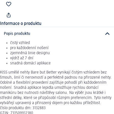
Informace o produktu
Popis produktu
čistý vzhled
pro každodenní nošení
zjemněná linie designu
výdrž až 7 dní
snadná domácí aplikace
KISS umělé nehty Bare but Better vynikají čistým vzhledem bez
šmouh, linií či nerovností a perfektně padnou na přirozené nehty.
Odolné a flexibilní provedení zajišťuje pohodlí při každodenním
nošení. Snadná aplikace lepidla umožňuje rychlou domácí
manikúru bez nutnosti návštěvy salonu. Na výběr jsou krátké i
střední délky, které se přizpůsobí různým preferencím. Tyto nehty
vytvářejí upravený a přirozený dojem pro každou příležitost.
číslo produktu dm: 3132883
GTIN: 731509912180