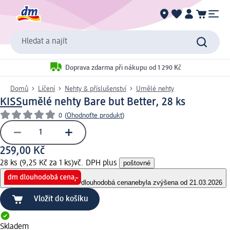
Hledat a najít
Doprava zdarma při nákupu od 1 290 Kč
Domů
Líčení
Nehty & příslušenství
Umělé nehty
KISS
umělé nehty Bare but Better, 28 ks
0
(
Ohodnoťte produkt
)
259,00 Kč
28 ks (9,25 Kč za 1 ks)
vč. DPH plus
poštovné
dlouhodobá cena
nebyla zvýšena od 21.03.2026
Vložit do košíku
Skladem