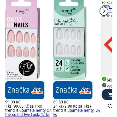
30 ks (7,
KISS
umě
French, 
Skla
Vybra
99,00 Kč
69,50 Kč
1 ks (99,00 Kč za 1 ks)
24 ks (2,90 Kč za 1 ks)
trend !t up
umělé nehty On
trend !t up
umělé nehty, 24
the go Cat Eye Look, 12 ks
ks