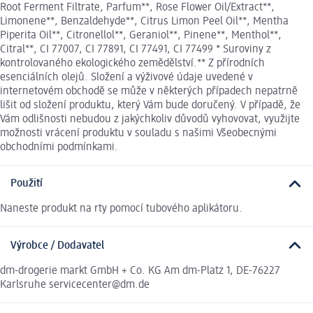
Root Ferment Filtrate, Parfum**, Rose Flower Oil/Extract**,
Limonene**, Benzaldehyde**, Citrus Limon Peel Oil**, Mentha
Piperita Oil**, Citronellol**, Geraniol**, Pinene**, Menthol**,
Citral**, CI 77007, CI 77891, CI 77491, CI 77499 * Suroviny z
kontrolovaného ekologického zemědělství.** Z přírodních
esenciálních olejů. Složení a výživové údaje uvedené v
internetovém obchodě se může v některých případech nepatrně
lišit od složení produktu, který Vám bude doručený. V případě, že
Vám odlišnosti nebudou z jakýchkoliv důvodů vyhovovat, využijte
možnosti vrácení produktu v souladu s našimi Všeobecnými
obchodními podmínkami.
Použití
Naneste produkt na rty pomocí tubového aplikátoru.
Výrobce / Dodavatel
dm-drogerie markt GmbH + Co. KG Am dm-Platz 1, DE-76227
Karlsruhe servicecenter@dm.de