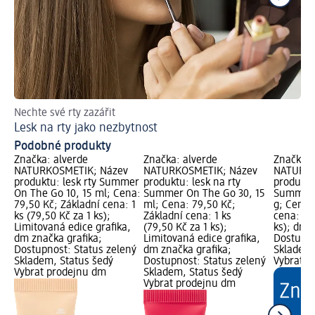
Nechte své rty zazářit
Les
Lesk na rty jako nezbytnost
Ja
Podobné produkty
Značka: alverde
Značka: alverde
Značka: 
NATURKOSMETIK; Název
NATURKOSMETIK; Název
NATURKO
produktu: lesk rty Summer
produktu: lesk na rty
produktu
On The Go 10, 15 ml; Cena:
Summer On The Go 30, 15
Summer 
79,50 Kč; Základní cena: 1
ml; Cena: 79,50 Kč;
g; Cena:
ks (79,50 Kč za 1 ks);
Základní cena: 1 ks
cena: 1 k
Limitovaná edice grafika,
(79,50 Kč za 1 ks);
ks); dm 
dm značka grafika;
Limitovaná edice grafika,
Dostupno
Dostupnost: Status zelený
dm značka grafika;
Skladem,
Skladem, Status šedý
Dostupnost: Status zelený
Vybrat p
Vybrat prodejnu dm
Skladem, Status šedý
Vybrat prodejnu dm