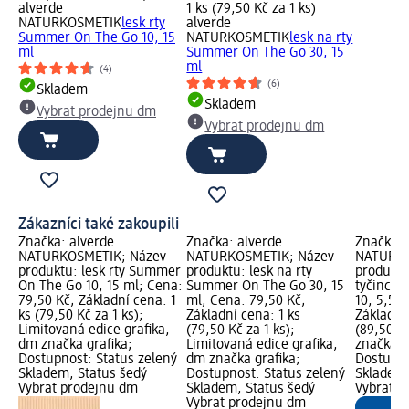
alverde
1 ks (79,50 Kč za 1 ks)
NATURKOSMETIK
lesk rty
alverde
Summer On The Go 10, 15
NATURKOSMETIK
lesk na rty
ml
Summer On The Go 30, 15
ml
(4)
(6)
Skladem
Skladem
Vybrat prodejnu dm
Vybrat prodejnu dm
Zákazníci také zakoupili
Značka: alverde
Značka: alverde
Značka: 
NATURKOSMETIK; Název
NATURKOSMETIK; Název
NATURKO
produktu: lesk rty Summer
produktu: lesk na rty
produktu
On The Go 10, 15 ml; Cena:
Summer On The Go 30, 15
tyčince
79,50 Kč; Základní cena: 1
ml; Cena: 79,50 Kč;
10, 5,5 g
ks (79,50 Kč za 1 ks);
Základní cena: 1 ks
Základní 
Limitovaná edice grafika,
(79,50 Kč za 1 ks);
(89,50 Kč
dm značka grafika;
Limitovaná edice grafika,
značka g
Dostupnost: Status zelený
dm značka grafika;
Dostupno
Skladem, Status šedý
Dostupnost: Status zelený
Skladem,
Vybrat prodejnu dm
Skladem, Status šedý
Vybrat p
Vybrat prodejnu dm