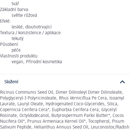
tvář
Základní barva:
světle růžová
Efekt:
lesklé, dlouhotrvající
Textura / konzistence / aplikace:
tekutý
Působení:
péče
Vlastnosti produktu:
vegan, Přírodní kosmetika
Složení
Ricinus Communis Seed Oil, Dimer Dilinoleyl Dimer Dilinoleate,
Polyglyceryl-3 Polyricinoleate, Rhus Verniciflua Pe Cera, Isoamyl
Laurate, Lauryl Oleate, Hydrogenated Coco-Glycerides, Silica,
Copernicia Cerifera Cera*, Euphorbia Cerifera Cera, Glyceryl
Rosinate, Octyldodecanol, Butyrospermum Parkii Butter*, Cocos
Nucifera Oil*, Prunus Armeniaca Kernel Oil*, Tocopherol, Pisum
Sativum Peptide, Helianthus Annuus Seed Oil, Leuconostoc/Radish