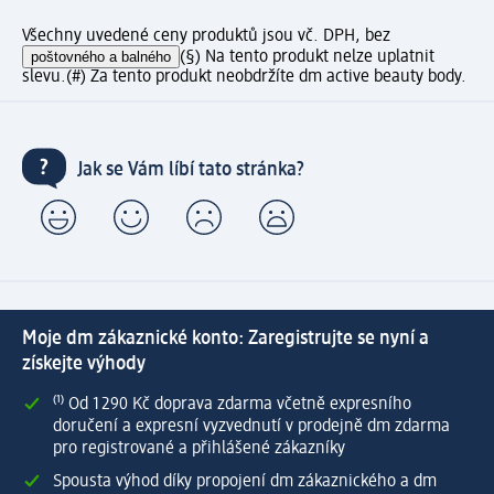
Všechny uvedené ceny produktů jsou vč. DPH, bez
poštovného a balného
(§) Na tento produkt nelze uplatnit
slevu.
(#) Za tento produkt neobdržíte dm active beauty body.
Jak se Vám líbí tato stránka?
Moje dm zákaznické konto: Zaregistrujte se nyní a
získejte výhody
⁽¹⁾ Od 1 290 Kč doprava zdarma včetně expresního
doručení a expresní vyzvednutí v prodejně dm zdarma
pro registrované a přihlášené zákazníky
Spousta výhod díky propojení dm zákaznického a dm