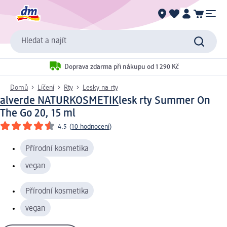
Hledat a najít
Doprava zdarma při nákupu od 1 290 Kč
Domů
Líčení
Rty
Lesky na rty
alverde NATURKOSMETIK
lesk rty Summer On
The Go 20, 15 ml
4.5
(
10 hodnocení
)
Přírodní kosmetika
vegan
Přírodní kosmetika
vegan