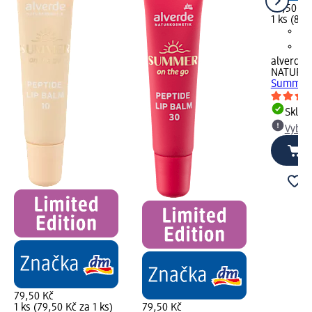
89,50 Kč
1 ks (89,
alverde
NATURK
Summer 
Skla
Vybra
79,50 Kč
1 ks (79,50 Kč za 1 ks)
79,50 Kč