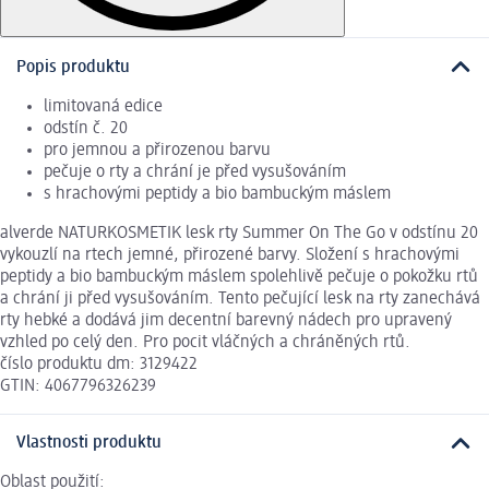
Popis produktu
limitovaná edice
odstín č. 20
pro jemnou a přirozenou barvu
pečuje o rty a chrání je před vysušováním
s hrachovými peptidy a bio bambuckým máslem
alverde NATURKOSMETIK lesk rty Summer On The Go v odstínu 20
vykouzlí na rtech jemné, přirozené barvy. Složení s hrachovými
peptidy a bio bambuckým máslem spolehlivě pečuje o pokožku rtů
a chrání ji před vysušováním. Tento pečující lesk na rty zanechává
rty hebké a dodává jim decentní barevný nádech pro upravený
vzhled po celý den. Pro pocit vláčných a chráněných rtů.
číslo produktu dm: 3129422
GTIN: 4067796326239
Vlastnosti produktu
Oblast použití: