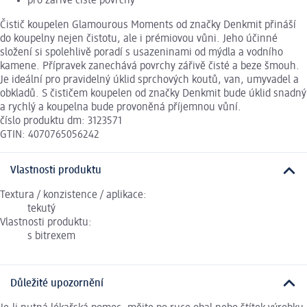
pro zářivě čisté povrchy
Čistič koupelen Glamourous Moments od značky Denkmit přináší
do koupelny nejen čistotu, ale i prémiovou vůni. Jeho účinné
složení si spolehlivě poradí s usazeninami od mýdla a vodního
kamene. Přípravek zanechává povrchy zářivě čisté a beze šmouh.
Je ideální pro pravidelný úklid sprchových koutů, van, umyvadel a
obkladů. S čističem koupelen od značky Denkmit bude úklid snadný
a rychlý a koupelna bude provoněná příjemnou vůní.
číslo produktu dm: 3123571
GTIN: 4070765056242
Vlastnosti produktu
Textura / konzistence / aplikace:
tekutý
Vlastnosti produktu:
s bitrexem
Důležité upozornění