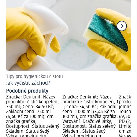
Tipy pro hygienickou čistotu
In
Jak vyčistit záchod?
Ja
Podobné produkty
Značka: Denkmit; Název
Značka: Denkmit; Název
Značka: 
produktu: čistič koupelen,
produktu: čistič koupelen, 1
produktu
750 ml; Cena: 34,50 Kč;
l; Cena: 34,50 Kč; Základní
jemné p
Základní cena: 750 ml
cena: 1 000 ml (3,45 Kč za
Touch, 2
(4,60 Kč za 100 ml); dm
100 ml); dm značka grafika;
69,50 Kč
značka grafika;
Varování: Dráždivé látky;
PD (2,78
Dostupnost: Status zelený
Dostupnost: Status zelený
Limitova
Skladem, Status šedý
Skladem, Status šedý
dm značk
Vybrat prodejnu dm
Vybrat prodejnu dm
Varování