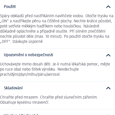
Použití
Spáry obkladů před nastříkáním navlhčete vodou. Otočte trysku na
„ON" a nastříkejte pěnu na čištěné plochy. Nechte krátce působit,
poté setřete měkkým hadříkem nebo houbičkou. Následně
důkladně opláchněte a případně osušte. Při silném znečištění
nechte působit déle (max. 10 minut). Po použití otočte trysku na
„OFF". Dávkujte úsporně.
Upozornění o nebezpečnosti
Uchovávejte mimo dosah dětí. Je-li nutná lékařská pomoc, mějte
po ruce obal nebo štítek výrobku. Nevdechujte
prach/dým/plyn/mlhu/páru/aerosol.
Skladování
Chraňte před mrazem. Chraňte před slunečním zářením.
Obsahuje kyselinu mravenčí.