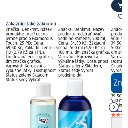
Zákazníci také zakoupili
Značka: Denkmit; Název
Značka: Denkmit; Název
Značka: 
produktu: prací gel na
produktu: odstraňovač
produktu
jemné prádlo Glamorous
vodního kamene, 500 ml;
vůní cit
Touch, 25 PD; Cena:
Cena: 34,50 Kč; Základní
39,50 Kč
69,50 Kč; Základní cena: 25
cena: 500 ml (6,90 Kč za
500 ml (
PD (2,78 Kč za 1 PD);
100 ml); dm značka grafika;
dm značk
Limitovaná edice grafika,
Varování: Korozivní a
Varování:
dm značka grafika;
výbušné látky; Dostupnost:
Dostupno
Varování: Korozivní a
Status zelený Skladem,
Skladem,
výbušné látky; Dostupnost:
Status šedý Vybrat
Vybrat p
Status zelený Skladem,
prodejnu dm
Status šedý Vybrat
39,50 Kč
500 ml (
Denkmit
vůní cit