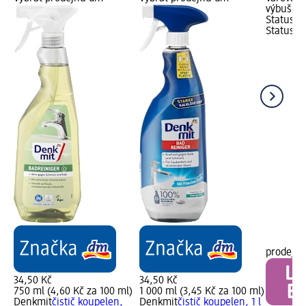
výbušné 
Status z
Status š
prodejn
34,50 Kč
34,50 Kč
750 ml (4,60 Kč za 100 ml)
1 000 ml (3,45 Kč za 100 ml)
Denkmit
čistič koupelen,
Denkmit
čistič koupelen, 1 l