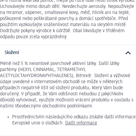
Je-li nutná lékařská pomoc, mějte po ruce obal nebo štítek výrobku.
Uchovávejte mimo dosah dětí. Nevdechujte aerosoly. Nepoužívejte
na mramor, vápenec, smaltované kovy, měď, hliník ani na teplé,
poškozené nebo poškrábané povrchy a domácí spotřebiče. Před
použitím vyzkoušejte snášenlivost materiálu na skrytém místě.
Dodržujte pokyny výrobce k údržbě. Obal likvidujte v tříděném
odpadu pouze zcela vyprázdněný.
Složení
Méně než 5 % neiontové povrchově aktivní látky. Další látky:
parfémy (HEXYL CINNAMAL, TETRAMETHYL
ACETYLOCTAHYDRONAPHTHALENES), Bitrex®. Složení a výživové
údaje uvedené v internetovém obchodě se může v některých
případech nepatrně lišit od složení produktu, který Vám bude
doručený. V případě, že Vám odlišnosti nebudou z jakýchkoliv
důvodů vyhovovat, využijte možnosti vrácení produktu v souladu s
našimi Všeobecnými obchodními podmínkami.
Prostřednictvím následujícího odkazu získáte další informace
Evropské unie o složkách.
Další informace