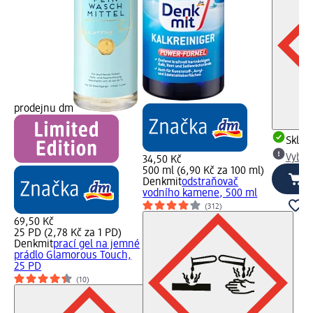
prodejnu dm
Skla
Vybra
34,50 Kč
500 ml (6,90 Kč za 100 ml)
Denkmit
odstraňovač
vodního kamene, 500 ml
(312)
69,50 Kč
25 PD (2,78 Kč za 1 PD)
Denkmit
prací gel na jemné
prádlo Glamorous Touch,
25 PD
(10)