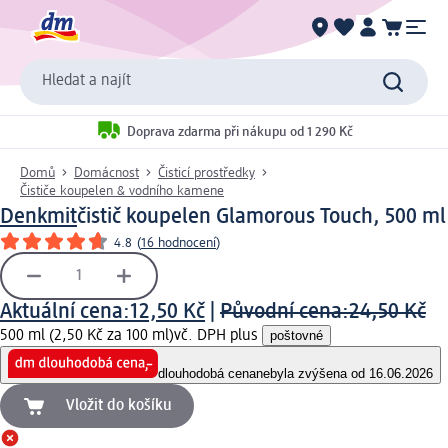
Hledat a najít
Doprava zdarma při nákupu od 1 290 Kč
Domů
Domácnost
Čisticí prostředky
Čističe koupelen & vodního kamene
Denkmit
čistič koupelen Glamorous Touch, 500 ml
4.8
(
16 hodnocení
)
Aktuální cena:
12,50 Kč
|
Původní cena:
24,50 Kč
500 ml (2,50 Kč za 100 ml)
vč. DPH plus
poštovné
dlouhodobá cena
nebyla zvýšena od 16.06.2026
Vložit do košíku