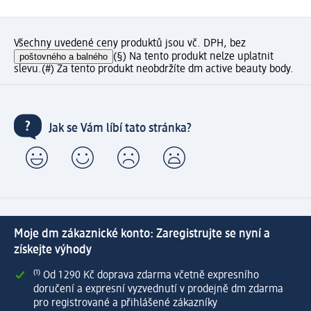
Všechny uvedené ceny produktů jsou vč. DPH, bez
poštovného a balného
(§) Na tento produkt nelze uplatnit
slevu.
(#) Za tento produkt neobdržíte dm active beauty body.
Jak se Vám líbí tato stránka?
Moje dm zákaznické konto: Zaregistrujte se nyní a
získejte výhody
⁽¹⁾ Od 1 290 Kč doprava zdarma včetně expresního
doručení a expresní vyzvednutí v prodejně dm zdarma
pro registrované a přihlášené zákazníky