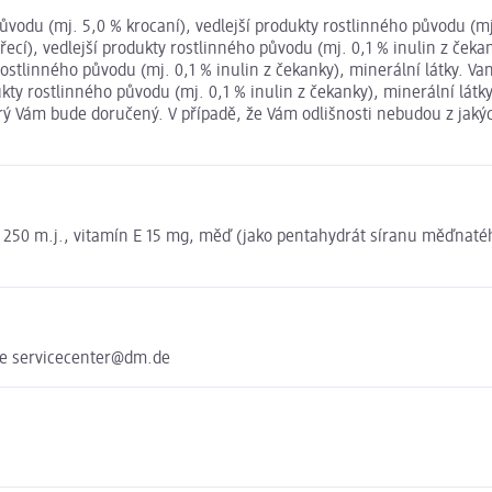
odu (mj. 5,0 % krocaní), vedlejší produkty rostlinného původu (mj. 
cí), vedlejší produkty rostlinného původu (mj. 0,1 % inulin z čeka
rostlinného původu (mj. 0,1 % inulin z čekanky), minerální látky. V
ukty rostlinného původu (mj. 0,1 % inulin z čekanky), minerální lát
erý Vám bude doručený. V případě, že Vám odlišnosti nebudou z jaký
D3 250 m.j., vitamín E 15 mg, měď (jako pentahydrát síranu měďnat
he servicecenter@dm.de