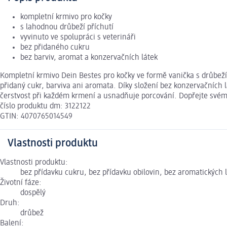
kompletní krmivo pro kočky
s lahodnou drůbeží příchutí
vyvinuto ve spolupráci s veterináři
bez přidaného cukru
bez barviv, aromat a konzervačních látek
Kompletní krmivo Dein Bestes pro kočky ve formě vanička s drůbeží
přidaný cukr, barviva ani aromata. Díky složení bez konzervačních l
čerstvost při každém krmení a usnadňuje porcování. Dopřejte svému 
číslo produktu dm: 3122122
GTIN: 4070765014549
Vlastnosti produktu
Vlastnosti produktu:
bez přídavku cukru, bez přídavku obilovin, bez aromatických l
Životní fáze:
dospělý
Druh:
drůbež
Balení: