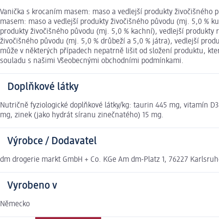
Vanička s krocaním masem: maso a vedlejší produkty živočišného pův
masem: maso a vedlejší produkty živočišného původu (mj. 5,0 % kuře
produkty živočišného původu (mj. 5,0 % kachní), vedlejší produkty 
živočišného původu (mj. 5,0 % drůbeží a 5,0 % játra), vedlejší prod
může v některých případech nepatrně lišit od složení produktu, kt
souladu s našimi Všeobecnými obchodními podmínkami.
Doplňkové látky
Nutričně fyziologické doplňkové látky/kg: taurin 445 mg, vitamín 
mg, zinek (jako hydrát síranu zinečnatého) 15 mg.
Výrobce / Dodavatel
dm drogerie markt GmbH + Co. KGe Am dm-Platz 1, 76227 Karlsru
Vyrobeno v
Německo