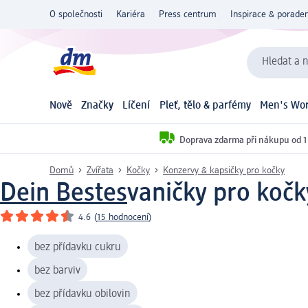
O společnosti
Kariéra
Press centrum
Inspirace & poraden
Hledat a n
Nově
Značky
Líčení
Pleť, tělo & parfémy
Men's Wor
Doprava zdarma při nákupu od 1
Domů
Zvířata
Kočky
Konzervy & kapsičky pro kočky
Dein Bestes
vaničky pro kočk
4.6
(
15 hodnocení
)
bez přídavku cukru
bez barviv
bez přídavku obilovin