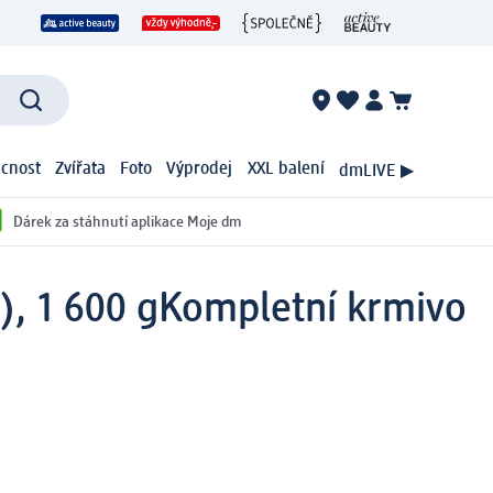
cnost
Zvířata
Foto
Výprodej
XXL balení
dmLIVE ▶
Dárek za stáhnutí aplikace Moje dm
), 1 600 g
Kompletní krmivo