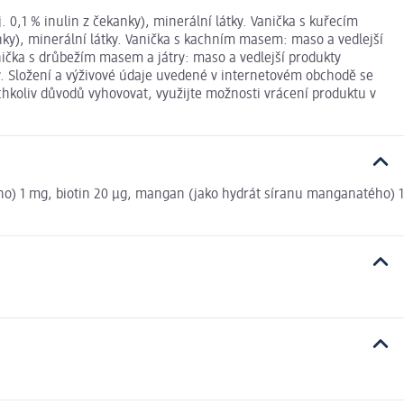
0,1 % inulin z čekanky), minerální látky. Vanička s kuřecím
nky), minerální látky. Vanička s kachním masem: maso a vedlejší
anička s drůbežím masem a játry: maso a vedlejší produkty
ky. Složení a výživové údaje uvedené v internetovém obchodě se
chkoliv důvodů vyhovovat, využijte možnosti vrácení produktu v
ého) 1 mg, biotin 20 µg, mangan (jako hydrát síranu manganatého) 1