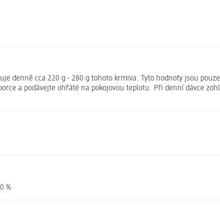
buje denně cca 220 g - 280 g tohoto krmiva. Tyto hodnoty jsou pouz
 porce a podávejte ohřáté na pokojovou teplotu. Při denní dávce zo
,0 %