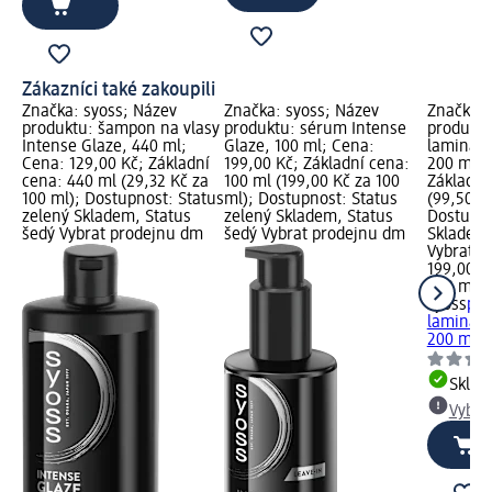
Zákazníci také zakoupili
Značka: syoss; Název
Značka: syoss; Název
Značka: 
produktu: šampon na vlasy
produktu: sérum Intense
produktu
Intense Glaze, 440 ml;
Glaze, 100 ml; Cena:
laminačn
Cena: 129,00 Kč; Základní
199,00 Kč; Základní cena:
200 ml; 
cena: 440 ml (29,32 Kč za
100 ml (199,00 Kč za 100
Základní
100 ml); Dostupnost: Status
ml); Dostupnost: Status
(99,50 Kč
zelený Skladem, Status
zelený Skladem, Status
Dostupno
šedý Vybrat prodejnu dm
šedý Vybrat prodejnu dm
Skladem,
Vybrat p
199,00 K
200 ml (
syoss
péč
laminačn
200 ml
Skla
Vybra