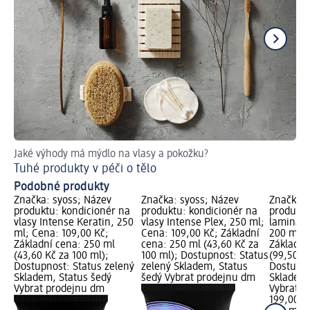
Jaké výhody má mýdlo na vlasy a pokožku?
Ja
Tuhé produkty v péči o tělo
Úč
Podobné produkty
Značka: syoss; Název
Značka: syoss; Název
Značka: 
produktu: kondicionér na
produktu: kondicionér na
produktu
vlasy Intense Keratin, 250
vlasy Intense Plex, 250 ml;
laminačn
ml; Cena: 109,00 Kč;
Cena: 109,00 Kč; Základní
200 ml; 
Základní cena: 250 ml
cena: 250 ml (43,60 Kč za
Základní
(43,60 Kč za 100 ml);
100 ml); Dostupnost: Status
(99,50 Kč
Dostupnost: Status zelený
zelený Skladem, Status
Dostupno
Skladem, Status šedý
šedý Vybrat prodejnu dm
Skladem,
Vybrat prodejnu dm
Vybrat p
199,00 K