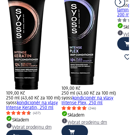
200 ml (
syoss
péč
laminačn
200 ml
Skla
Vybra
109,00 Kč
109,00 Kč
250 ml (43,60 Kč za 100 ml)
250 ml (43,60 Kč za 100 ml)
syoss
kondicionér na vlasy
syoss
kondicionér na vlasy
Intense Plex, 250 ml
Intense Keratin, 250 ml
(246)
(437)
Skladem
Skladem
Vybrat prodejnu dm
Vybrat prodejnu dm