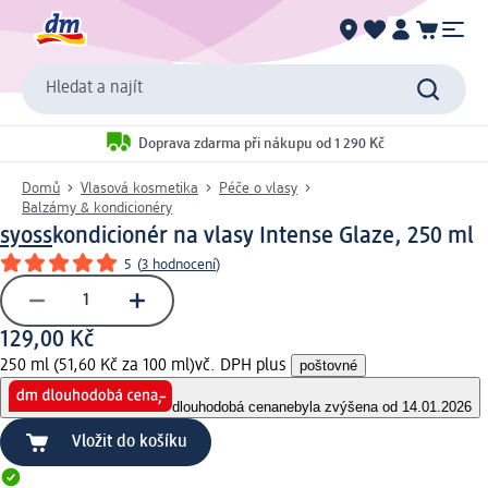
Hledat a najít
Doprava zdarma při nákupu od 1 290 Kč
Domů
Vlasová kosmetika
Péče o vlasy
Balzámy & kondicionéry
syoss
kondicionér na vlasy Intense Glaze, 250 ml
5
(
3 hodnocení
)
129,00 Kč
250 ml (51,60 Kč za 100 ml)
vč. DPH plus
poštovné
dlouhodobá cena
nebyla zvýšena od 14.01.2026
Vložit do košíku