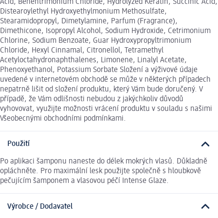
Acid, Behentrimonium Chloride, Hydrolyzed Keratin, Succinic Acid,
Distearoylethyl Hydroxyethylmonium Methosulfate,
Stearamidopropyl, Dimetylamine, Parfum (Fragrance),
Dimethicone, Isopropyl Alcohol, Sodium Hydroxide, Cetrimonium
Chlorine, Sodium Benzoate, Guar Hydroxypropyltrimonium
Chloride, Hexyl Cinnamal, Citronellol, Tetramethyl
Acetyloctahydronaphthalenes, Limonene, Linalyl Acetate,
Phenoxyethanol, Potassium Sorbate Složení a výživové údaje
uvedené v internetovém obchodě se může v některých případech
nepatrně lišit od složení produktu, který Vám bude doručený. V
případě, že Vám odlišnosti nebudou z jakýchkoliv důvodů
vyhovovat, využijte možnosti vrácení produktu v souladu s našimi
Všeobecnými obchodními podmínkami.
Použití
Po aplikaci šamponu naneste do délek mokrých vlasů. Důkladně
opláchněte. Pro maximální lesk použijte společně s hloubkově
pečujícím šamponem a vlasovou péčí Intense Glaze.
Výrobce / Dodavatel