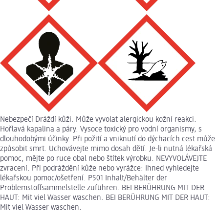
Nebezpečí Dráždí kůži. Může vyvolat alergickou kožní reakci.
Hořlavá kapalina a páry. Vysoce toxický pro vodní organismy, s
dlouhodobými účinky. Při požití a vniknutí do dýchacích cest může
způsobit smrt. Uchovávejte mimo dosah dětí. Je-li nutná lékařská
pomoc, mějte po ruce obal nebo štítek výrobku. NEVYVOLÁVEJTE
zvracení. Při podráždění kůže nebo vyrážce: Ihned vyhledejte
lékařskou pomoc/ošetření. P501 Inhalt/Behälter der
Problemstoffsammelstelle zuführen. BEI BERÜHRUNG MIT DER
HAUT: Mit viel Wasser waschen. BEI BERÜHRUNG MIT DER HAUT:
Mit viel Wasser waschen.