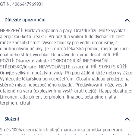
GTIN: 4066447969931
Důležité upozornění
NEBEZPEČÍ: Hořlavá kapalina a páry. Dráždí kůži. Může vyvolat
alergickou kožní reakci. Při požití a vniknutí do dýchacích cest
může způsobit smrt. Vysoce toxický pro vodní organismy, s
dlouhodobými účinky. Je-li nutná lékařská pomoc, mějte po ruce
obal nebo štítek výrobku. Uchovávejte mimo dosah dětí. PŘI
POŽITÍ: Okamžitě volejte TOXIKOLOGICKÉ INFORMAČNÍ
STŘEDISKO/lékaře. NEVYVOLÁVEJTE zvracení. PŘI STYKU S KŮŽÍ:
Omyjte velkým množstvím vody. Při podráždění kůže nebo vyrážce:
Vyhledejte lékařskou pomoc/ošetření. Obsah/nádobu předejte na
sběrné místo nebezpečného odpadu. Předávkování může vést k
utajenému varu (explozivnímu vystříknutí olejů). Happy obsahuje:
Limonen, alfa-pinen, terpinolen, linalool, beta-pinen, alfa-
terpinen, citral
Složení
Směs 100% esenciálních olejů mandarinka-limetka-pomeranč.