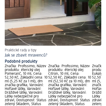
Praktické rady a tipy
Jak se zbavit mravenců?
Podobné produkty
Značka: Profissimo; Název
Značka: Profissimo; Název
Značka: 
produktu: éterický olej
produktu: éterický olej
produktu:
Pomeranč, 10 ml; Cena:
Citron, 10 ml; Cena:
Eukalypt
52,50 Kč; Základní cena: 10
52,50 Kč; Základní cena: 10
52,50 Kč
ml (5,25 Kč za 1 ml); dm
ml (52,50 Kč za 10 ml); dm
ml (5,25
značka grafika; Varování:
značka grafika; Varování:
značka g
Hořlavé látky, Varování:
Hořlavé látky, Varování:
Hořlavé l
Dráždivé látky, Varování:
Dráždivé látky, Varování:
Dráždivé 
Látky nebezpečné pro
Látky nebezpečné pro
Látky ne
zdraví; Dostupnost: Status
zdraví; Dostupnost: Status
zdraví; 
zelený Skladem, Status
zelený Skladem, Status
zelený S