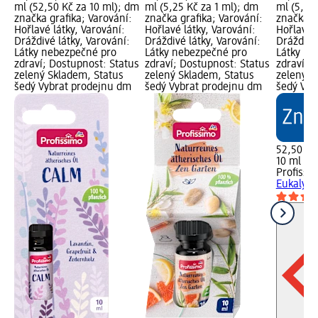
ml (52,50 Kč za 10 ml); dm
ml (5,25 Kč za 1 ml); dm
ml (5,25
značka grafika; Varování:
značka grafika; Varování:
značka g
Hořlavé látky, Varování:
Hořlavé látky, Varování:
Hořlavé l
Dráždivé látky, Varování:
Dráždivé látky, Varování:
Dráždivé 
Látky nebezpečné pro
Látky nebezpečné pro
Látky ne
zdraví; Dostupnost: Status
zdraví; Dostupnost: Status
zdraví; 
zelený Skladem, Status
zelený Skladem, Status
zelený S
šedý Vybrat prodejnu dm
šedý Vybrat prodejnu dm
šedý Vyb
52,50 Kč
10 ml (5,
Profissi
Eukalypt