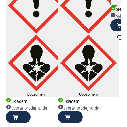
Skla
Vybra
Upozornění
Upozornění
Skladem
Skladem
Vybrat prodejnu dm
Vybrat prodejnu dm