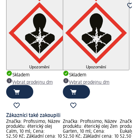
Upozornění
Upozornění
Skladem
Skladem
Vybrat prodejnu dm
Vybrat prodejnu dm
Zákazníci také zakoupili
Značka: Profissimo; Název
Značka: Profissimo; Název
Značka: 
produktu: éterický olej
produktu: éterický olej Zen
produktu:
Calm, 10 ml; Cena:
Garten, 10 ml; Cena:
Eukalypt
52,50 Kč; Základní cena: 10
52,50 Kč; Základní cena: 10
52,50 Kč