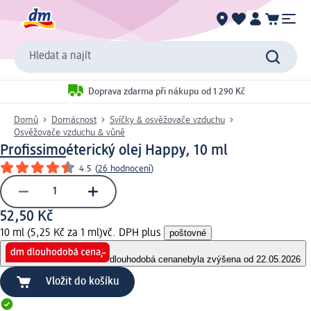
Hledat a najít
Doprava zdarma při nákupu od 1 290 Kč
Domů
Domácnost
Svíčky & osvěžovače vzduchu
Osvěžovače vzduchu & vůně
Profissimo
éterický olej Happy, 10 ml
4.5
(
26 hodnocení
)
52,50 Kč
10 ml (5,25 Kč za 1 ml)
vč. DPH plus
poštovné
dlouhodobá cena
nebyla zvýšena od 22.05.2026
Vložit do košíku