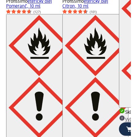
Profissimo
éterický olej
Profissimo
éterický olej
Pomeranč, 10 ml
Citron, 10 ml
(127)
(101)
Skla
Vybra