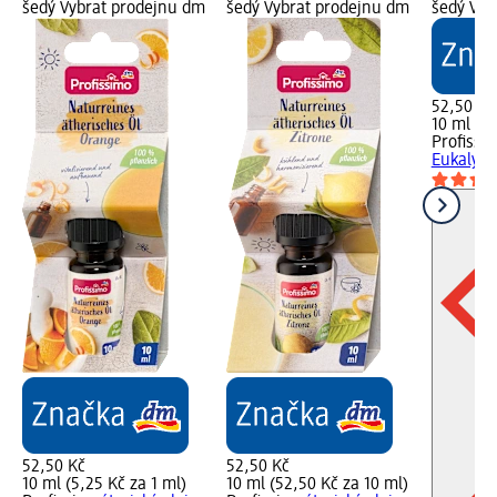
šedý Vybrat prodejnu dm
šedý Vybrat prodejnu dm
šedý Vyb
52,50 Kč
10 ml (5,
Profissi
Eukalypt
52,50 Kč
52,50 Kč
10 ml (5,25 Kč za 1 ml)
10 ml (52,50 Kč za 10 ml)