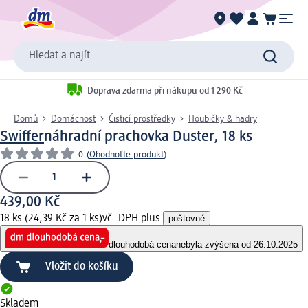
Hledat a najít
Doprava zdarma při nákupu od 1 290 Kč
Domů
Domácnost
Čisticí prostředky
Houbičky & hadry
Swiffer
náhradní prachovka Duster, 18 ks
0
(
Ohodnoťte produkt
)
439,00 Kč
18 ks (24,39 Kč za 1 ks)
vč. DPH plus
poštovné
dlouhodobá cena
nebyla zvýšena od 26.10.2025
Vložit do košíku
Skladem