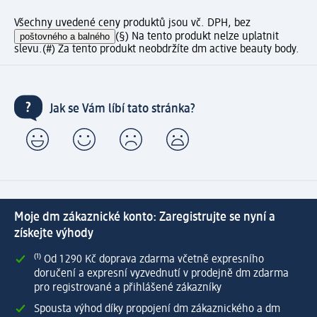
Všechny uvedené ceny produktů jsou vč. DPH, bez
poštovného a balného
(§) Na tento produkt nelze uplatnit
slevu.
(#) Za tento produkt neobdržíte dm active beauty body.
Jak se Vám líbí tato stránka?
Moje dm zákaznické konto: Zaregistrujte se nyní a
získejte výhody
⁽¹⁾ Od 1 290 Kč doprava zdarma včetně expresního
doručení a expresní vyzvednutí v prodejně dm zdarma
pro registrované a přihlášené zákazníky
Spousta výhod díky propojení dm zákaznického a dm