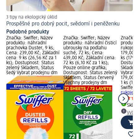
3 tipy na ekologický úklid
Kde
Prospěšné pro dobrý pocit, svědomí i peněženku
Lu
Podobné produkty
Značka: Swiffer; Název
Značka: Swiffer; Název
Značka: 
produktu: náhradní
produktu: náhradní čisticí
produktu
prachovka Duster, 9 ks;
ubrousky na podlahu
rukojetí,
Cena: 239,00 Kč; Základní
suché, 72 ks; Cena:
179,00 K
cena: 9 ks (26,56 Kč za 1
439,00 Kč; Základní cena:
ks (179,0
ks); Dostupnost: Status
72 ks (6,10 Kč za 1 ks);
Dostupno
zelený Skladem, Status
Pouze online grafika;
Skladem,
šedý Vybrat prodejnu dm
Dostupnost: Status zelený
Vybrat p
Skladem, Status červený
179,00 K
Všechny prodejny dm
1 ks (179
Swiffer
pr
rukojetí,
Skla
Vybra