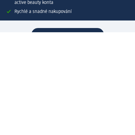
active beauty konta
Rychlé a snadné nakupování
Vytvořit dm zákaznické konto
Služby
Zákaznický program & Servis
Zákaznický servis
Odeslání & Dodání
Vrácení zboží
Společnost
O společnosti
Společenská odpovědnost
Kariéra
Press centrum
Svět dm