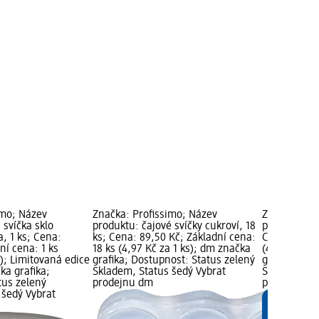
imo; Název
Značka: Profissimo; Název
Značka: Pro
 svíčka sklo
produktu: čajové svíčky cukroví, 18
produktu: sv
a, 1 ks; Cena:
ks; Cena: 89,50 Kč; Základní cena:
Cena: 44,50
ní cena: 1 ks
18 ks (4,97 Kč za 1 ks); dm značka
(44,50 Kč z
s); Limitovaná edice
grafika; Dostupnost: Status zelený
grafika; Do
ka grafika;
Skladem, Status šedý Vybrat
Skladem, St
tus zelený
prodejnu dm
prodejnu d
 šedý Vybrat