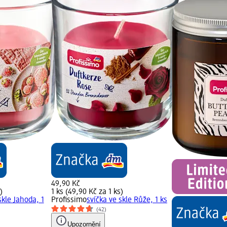
49,90 Kč
)
1 ks (49,90 Kč za 1 ks)
skle Jahoda, 1
Profissimo
svíčka ve skle Růže, 1 ks
(42)
Upozornění