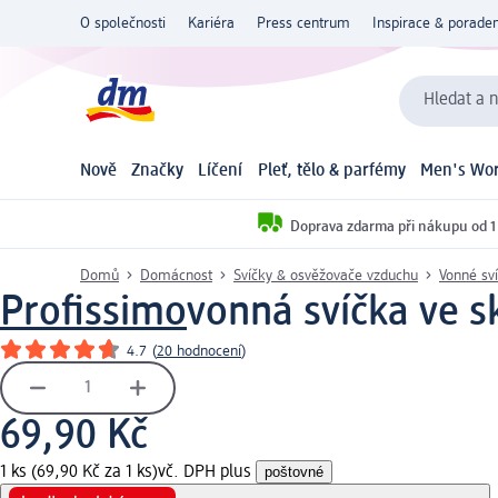
O společnosti
Kariéra
Press centrum
Inspirace & poraden
Hledat a n
Nově
Značky
Líčení
Pleť, tělo & parfémy
Men's Wor
Doprava zdarma při nákupu od 1
Domů
Domácnost
Svíčky & osvěžovače vzduchu
Vonné sv
Profissimo
vonná svíčka ve sk
4.7
(
20 hodnocení
)
69,90 Kč
1 ks (69,90 Kč za 1 ks)
vč. DPH plus
poštovné