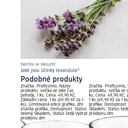
Nechte se okouzlit
Jaké jsou účinky levandule?
Podobné produkty
ev
Značka: Profissimo; Název
Značka: Profissimo;
e skle
produktu: svíčka ve skle Čas
produktu: svíčka ve 
,90 Kč;
pohody, 1 ks; Cena: 49,90 Kč;
ks; Cena: 49,90 Kč; 
0 Kč za 1
Základní cena: 1 ks (49,90 Kč za 1
1 ks (49,90 Kč za 1 k
Dostupnost:
ks); Limitovaná edice grafika, dm
grafika; Dostupnost:
tatus šedý
značka grafika; Dostupnost: Status
Skladem, Status šed
zelený Skladem, Status šedý Vybrat
prodejnu dm
prodejnu dm