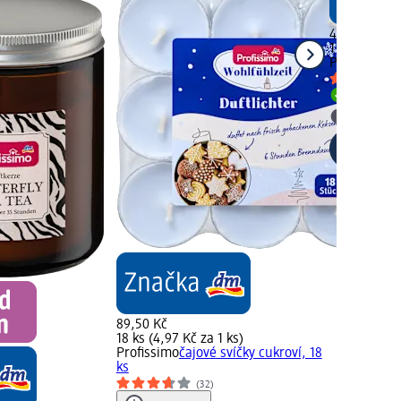
44,50 Kč
1 ks (44,50 
Profissimo
s
Skladem
Vybrat p
89,50 Kč
18 ks (4,97 Kč za 1 ks)
Profissimo
čajové svíčky cukroví, 18
ks
(32)