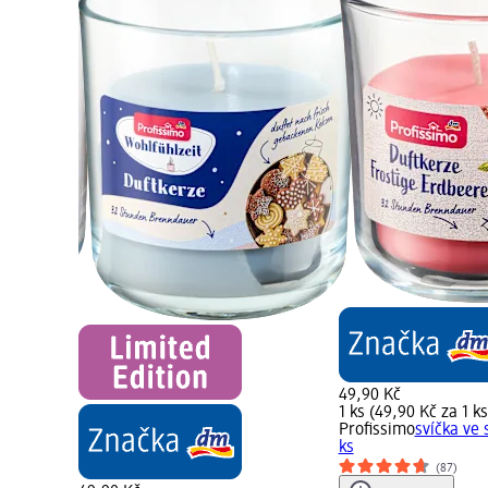
49,90 Kč
1 ks (49,90 Kč za 1 ks
e skle
Profissimo
svíčka ve 
ks
(87)