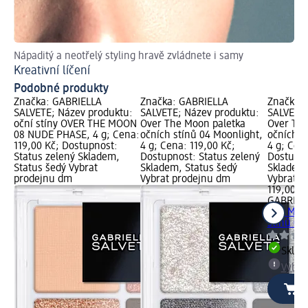
Nápaditý a neotřelý styling hravě zvládnete i samy
Do
Kreativní líčení
Ja
Podobné produkty
Značka: GABRIELLA
Značka: GABRIELLA
Značka:
SALVETE; Název produktu:
SALVETE; Název produktu:
SALVETE;
oční stíny OVER THE MOON
Over The Moon paletka
Over The
08 NUDE PHASE, 4 g; Cena:
očních stínů 04 Moonlight,
očních s
119,00 Kč; Dostupnost:
4 g; Cena: 119,00 Kč;
4 g; Cena
Status zelený Skladem,
Dostupnost: Status zelený
Dostupno
Status šedý Vybrat
Skladem, Status šedý
Skladem,
prodejnu dm
Vybrat prodejnu dm
Vybrat p
119,00 K
GABRIEL
The Moon
stínů 02
Skla
Vybra