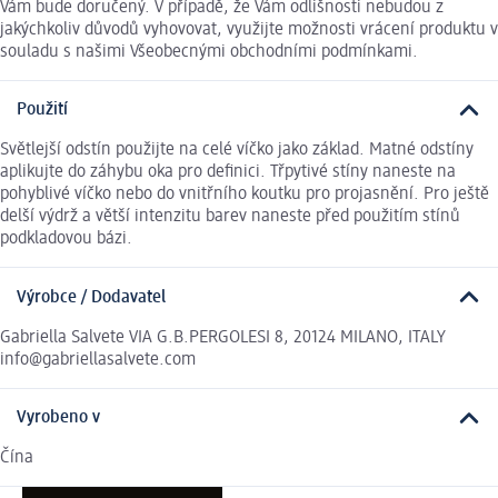
Vám bude doručený. V případě, že Vám odlišnosti nebudou z
jakýchkoliv důvodů vyhovovat, využijte možnosti vrácení produktu v
souladu s našimi Všeobecnými obchodními podmínkami.
Použití
Světlejší odstín použijte na celé víčko jako základ. Matné odstíny
aplikujte do záhybu oka pro definici. Třpytivé stíny naneste na
pohyblivé víčko nebo do vnitřního koutku pro projasnění. Pro ještě
delší výdrž a větší intenzitu barev naneste před použitím stínů
podkladovou bázi.
Výrobce / Dodavatel
Gabriella Salvete VIA G.B.PERGOLESI 8, 20124 MILANO, ITALY
info@gabriellasalvete.com
Vyrobeno v
Čína