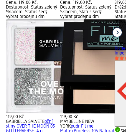
Cena: 119,00 Kč;
Cena: 119,00 Kč;
319,00 K
Dostupnost: Status zelený
Dostupnost: Status zelený
Dráždivé
Skladem, Status šedý
Skladem, Status šedý
Status z
Vybrat prodejnu dm
Vybrat prodejnu dm
Status š
prodejn
319,00 K
L'ORÉAL 
Riche Le
Impertin
119,00 Kč
119,00 Kč
GABRIELLA SALVETE
oční
MAYBELLINE NEW
stíny OVER THE MOON 05
YORK
pudr Fit me
GLITTERVERSE, 4 g
Matte+Poreless 105 Natural
Skla