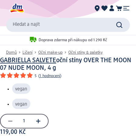
Hledat a najít
Doprava zdarma při nákupu od 1 290 Kč
Domů
Líčení
Oční make-up
Oční stíny & paletky
GABRIELLA SALVETE
oční stíny OVER THE MOON
07 NUDE MOON, 4 g
5
(
1 hodnocení
)
vegan
vegan
119,00 Kč