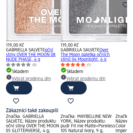
119,00 Kč
119,00 Kč
GABRIELLA SALVETE
oční
GABRIELLA SALVETE
Over
stíny OVER THE MOON 08
The Moon paletka očních
NUDE PHASE, 4 g
stínů 04 Moonlight, 4 g
(0)
(1)
Skladem
Skladem
Vybrat prodejnu dm
Vybrat prodejnu dm
Zákazníci také zakoupili
Značka: GABRIELLA
Značka: MAYBELLINE NEW
Značka: 
SALVETE; Název produktu:
YORK; Název produktu:
Název pr
oční stíny OVER THE MOON
pudr Fit me Matte+Poreless
Color Ri
05 GLITTERVERSE, 4 g;
105 Natural Ivory, 9 g;
Impertin