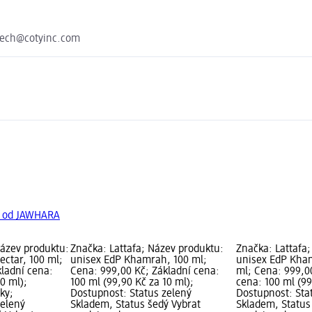
czech@cotyinc.com
y od JAWHARA
ázev produktu:
Značka: Lattafa; Název produktu:
Značka: Lattafa
ectar, 100 ml;
unisex EdP Khamrah, 100 ml;
unisex EdP Kha
kladní cena:
Cena: 999,00 Kč; Základní cena:
ml; Cena: 999,0
10 ml);
100 ml (99,90 Kč za 10 ml);
cena: 100 ml (99
ky;
Dostupnost: Status zelený
Dostupnost: Sta
zelený
Skladem, Status šedý Vybrat
Skladem, Status