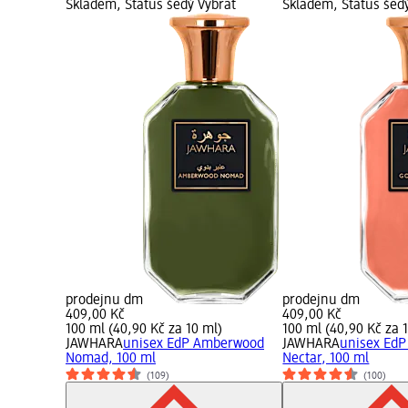
Skladem, Status šedý Vybrat
Skladem, Status šed
prodejnu dm
prodejnu dm
409,00 Kč
409,00 Kč
100 ml (40,90 Kč za 10 ml)
100 ml (40,90 Kč za 
JAWHARA
unisex EdP Amberwood
JAWHARA
unisex EdP
Nomad, 100 ml
Nectar, 100 ml
(109)
(100)