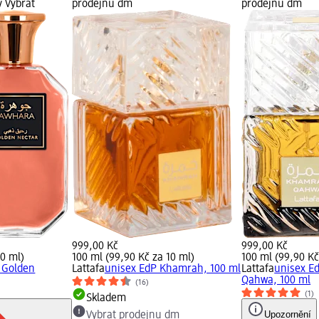
ý Vybrat
prodejnu dm
prodejnu dm
999,00 Kč
999,00 Kč
10 ml)
100 ml (99,90 Kč za 10 ml)
100 ml (99,90 Kč
 Golden
Lattafa
unisex EdP Khamrah, 100 ml
Lattafa
unisex E
Qahwa, 100 ml
(16)
(1)
Skladem
Upozornění
Vybrat prodejnu dm