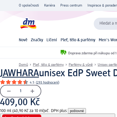
O společnosti
Kariéra
Press centrum
Inspirace & poraden
Hledat a n
Nově
Značky
Líčení
Pleť, tělo & parfémy
Men's Wor
Doprava zdarma při nákupu od 1
Domů
Pleť, tělo & parfémy
Parfémy & vůně
Unisex parf
JAWHARA
unisex EdP Sweet D
4.5
(
293 hodnocení
)
409,00 Kč
100 ml (40,90 Kč za 10 ml)
vč. DPH plus
poštovné