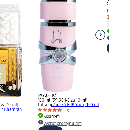
799,00 Kč
100 ml (79,9
Lattafa
unise
Upozorn
Skladem
Vybrat p
599,00 Kč
100 ml (59,90 Kč za 10 ml)
 za 10 ml)
Lattafa
dámská EdP Yara, 100 ml
dP Khamrah
(22)
Skladem
Vybrat prodejnu dm