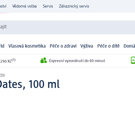
ství
Vědomá volba
Servis
Zákaznický servis
ajít
ld
Vlasová kosmetika
Péče o zdraví
Výživa
Péče o dítě
Domá
(1)
Expresní vyzvednutí do 60 minut
 290 Kč
émy
ates, 100 ml