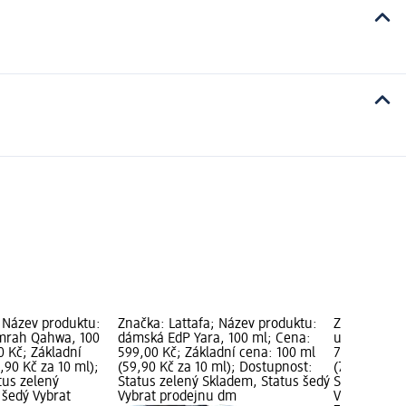
; Název produktu:
Značka: Lattafa; Název produktu:
Značka: Lat
mrah Qahwa, 100
dámská EdP Yara, 100 ml; Cena:
unisex EdP E
0 Kč; Základní
599,00 Kč; Základní cena: 100 ml
799,00 Kč; 
,90 Kč za 10 ml);
(59,90 Kč za 10 ml); Dostupnost:
(79,90 Kč z
tus zelený
Status zelený Skladem, Status šedý
Status zele
 šedý Vybrat
Vybrat prodejnu dm
Vybrat pro