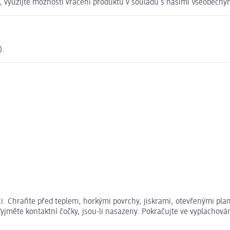
t, využijte možnosti vrácení produktu v souladu s našimi Všeobec
).
kci. Chraňte před teplem, horkými povrchy, jiskrami, otevřenými pl
yjměte kontaktní čočky, jsou-li nasazeny. Pokračujte ve vyplachován