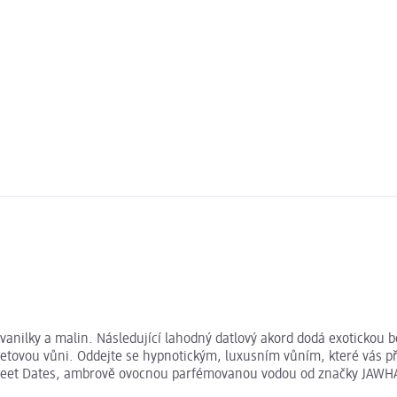
anilky a malin. Následující lahodný datlový akord dodá exotickou
etovou vůni. Oddejte se hypnotickým, luxusním vůním, které vás př
Sweet Dates, ambrově ovocnou parfémovanou vodou od značky JAWHAR