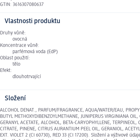
GTIN: 3616307080637
Vlastnosti produktu
Druhy vůně:
ovocná
Koncentrace vůně:
parfémová voda (EdP)
Oblast použití:
tělo
Efekt:
dlouhotrvající
Složení
ALCOHOL DENAT., PARFUM/FRAGRANCE, AQUA/WATER/EAU, PROPY
BUTYL METHOXYDIBENZOYLMETHANE, JUNIPERUS VIRGINIANA OIL, C
GERANYL ACETATE, ALCOHOL, BETA-CARYOPHYLLENE, TERPINEOL, 
CITRATE, PINENE, CITRUS AURANTIUM PEEL OIL, GERANIOL, ACETYL
EXT. VIOLET 2 (CI 60730), RED 33 (CI 17200). Složení a výživové úd