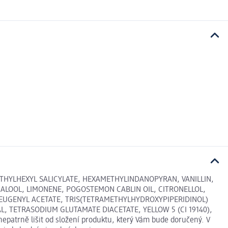
HYLHEXYL SALICYLATE, HEXAMETHYLINDANOPYRAN, VANILLIN,
NALOOL, LIMONENE, POGOSTEMON CABLIN OIL, CITRONELLOL,
OEUGENYL ACETATE, TRIS(TETRAMETHYLHYDROXYPIPERIDINOL)
L, TETRASODIUM GLUTAMATE DIACETATE, YELLOW 5 (CI 19140),
epatrně lišit od složení produktu, který Vám bude doručený. V