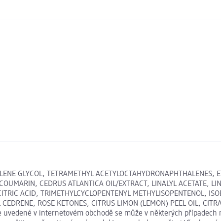
LENE GLYCOL, TETRAMETHYL ACETYLOCTAHYDRONAPHTHALENES, ET
OUMARIN, CEDRUS ATLANTICA OIL/EXTRACT, LINALYL ACETATE, LI
CITRIC ACID, TRIMETHYLCYCLOPENTENYL METHYLISOPENTENOL, IS
 CEDRENE, ROSE KETONES, CITRUS LIMON (LEMON) PEEL OIL, CITRA
aje uvedené v internetovém obchodě se může v některých případech n