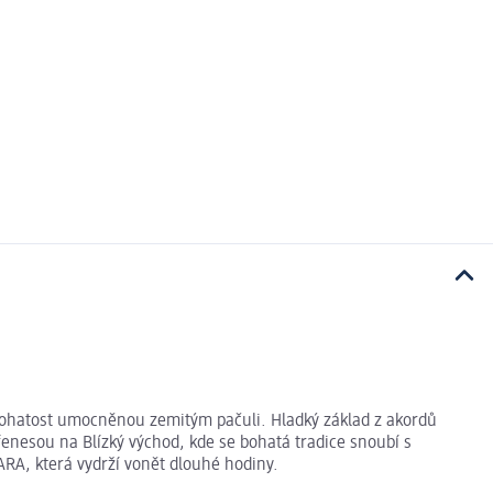
 bohatost umocněnou zemitým pačuli. Hladký základ z akordů
enesou na Blízký východ, kde se bohatá tradice snoubí s
A, která vydrží vonět dlouhé hodiny.