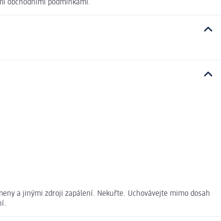
nými obchodními podmínkami.
ameny a jinými zdroji zapálení. Nekuřte. Uchovávejte mimo dosah
í.