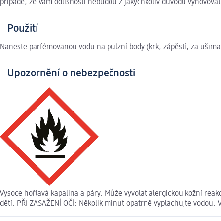
případě, že Vám odlišnosti nebudou z jakýchkoliv důvodů vyhovova
Použití
Naneste parfémovanou vodu na pulzní body (krk, zápěstí, za ušima
Upozornění o nebezpečnosti
Vysoce hořlavá kapalina a páry. Může vyvolat alergickou kožní rea
dětí. PŘI ZASAŽENÍ OČÍ: Několik minut opatrně vyplachujte vodou. V