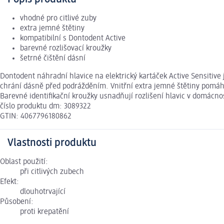
vhodné pro citlivé zuby
extra jemné štětiny
kompatibilní s Dontodent Active
barevné rozlišovací kroužky
šetrné čištění dásní
Dontodent náhradní hlavice na elektrický kartáček Active Sensitive j
chrání dásně před podrážděním. Vnitřní extra jemné štětiny pomáhaj
Barevné identifikační kroužky usnadňují rozlišení hlavic v domácno
číslo produktu dm: 3089322
GTIN: 4067796180862
Vlastnosti produktu
Oblast použití:
při citlivých zubech
Efekt:
dlouhotrvající
Působení:
proti krepatění