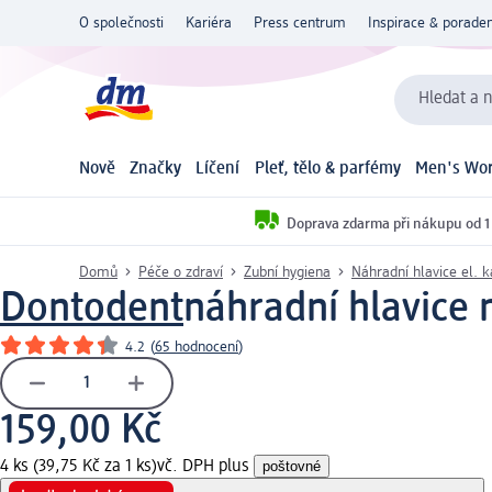
O společnosti
Kariéra
Press centrum
Inspirace & poraden
Hledat a n
Nově
Značky
Líčení
Pleť, tělo & parfémy
Men's Wor
Doprava zdarma při nákupu od 1
Domů
Péče o zdraví
Zubní hygiena
Náhradní hlavice el. 
Dontodent
náhradní hlavice n
4.2
(
65 hodnocení
)
159,00 Kč
4 ks (39,75 Kč za 1 ks)
vč. DPH plus
poštovné