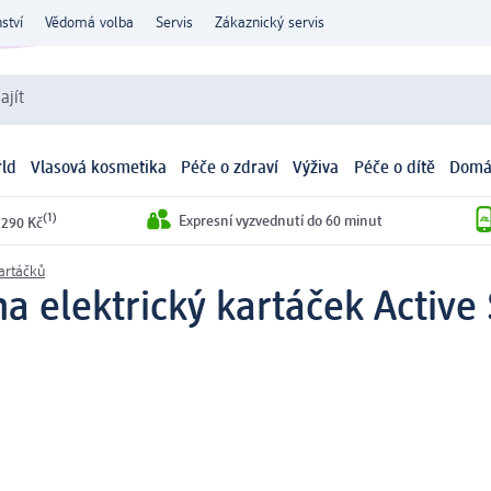
ství
Vědomá volba
Servis
Zákaznický servis
ajít
ld
Vlasová kosmetika
Péče o zdraví
Výživa
Péče o dítě
Domá
(1)
Expresní vyzvednutí do 60 minut
 290 Kč
kartáčků
a elektrický kartáček Active 