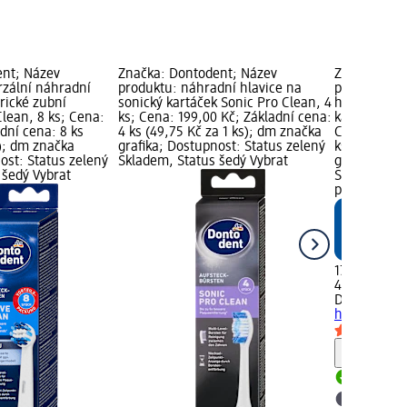
ent; Název
Značka: Dontodent; Název
Značka: Do
rzální náhradní
produktu: náhradní hlavice na
produktu: u
trické zubní
sonický kartáček Sonic Pro Clean, 4
hlavice pro 
Clean, 8 ks; Cena:
ks; Cena: 199,00 Kč; Základní cena:
kartáčky Ac
dní cena: 8 ks
4 ks (49,75 Kč za 1 ks); dm značka
Cena: 179,0
s); dm značka
grafika; Dostupnost: Status zelený
ks (44,75 Kč
ost: Status zelený
Skladem, Status šedý Vybrat
grafika; Do
 šedý Vybrat
Skladem, St
prodejnu d
179,00 Kč
4 ks (44,75 
Dontodent
u
hlavice pro 
Upozorn
Skladem
Vybrat p