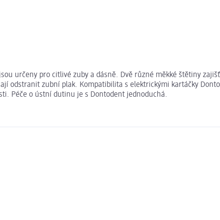
sou určeny pro citlivé zuby a dásně. Dvě různé měkké štětiny zajišťu
í odstranit zubní plak. Kompatibilita s elektrickými kartáčky Dont
sti. Péče o ústní dutinu je s Dontodent jednoduchá.