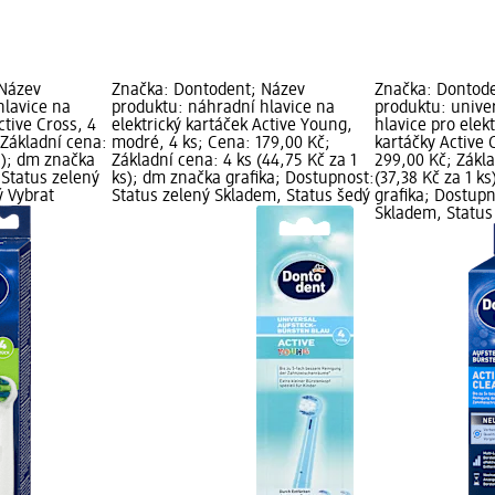
 Název
Značka: Dontodent; Název
Značka: Dontod
hlavice na
produktu: náhradní hlavice na
produktu: unive
ctive Cross, 4
elektrický kartáček Active Young,
hlavice pro elek
 Základní cena:
modré, 4 ks; Cena: 179,00 Kč;
kartáčky Active 
ks); dm značka
Základní cena: 4 ks (44,75 Kč za 1
299,00 Kč; Zákla
 Status zelený
ks); dm značka grafika; Dostupnost:
(37,38 Kč za 1 k
ý Vybrat
Status zelený Skladem, Status šedý
grafika; Dostupn
Skladem, Status