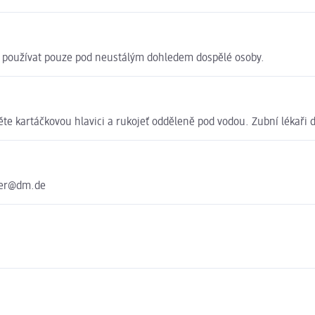
bek používat pouze pod neustálým dohledem dospělé osoby.
hněte kartáčkovou hlavici a rukojeť odděleně pod vodou. Zubní lékař
ter@dm.de