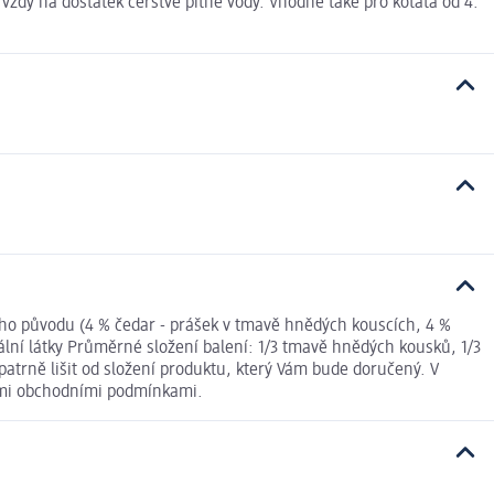
ždy na dostatek čerstvé pitné vody. Vhodné také pro koťata od 4.
ného původu (4 % čedar - prášek v tmavě hnědých kouscích, 4 %
ální látky Průměrné složení balení: 1/3 tmavě hnědých kousků, 1/3
trně lišit od složení produktu, který Vám bude doručený. V
nými obchodními podmínkami.