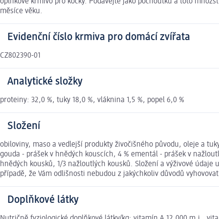
oplňkové krmivo pro kočky. Podávejte jako pochoutku a toto množst
měsíce věku.
Evidenční číslo krmiva pro domácí zvířata
CZ802390-01
Analytické složky
proteiny: 32,0 %, tuky 18,0 %, vláknina 1,5 %, popel 6,0 %
Složení
obiloviny, maso a vedlejší produkty živočišného původu, oleje a t
gouda - prášek v hnědých kouscích, 4 % ementál - prášek v nažloutl
hnědých kousků, 1/3 nažloutlých kousků. Složení a výživové údaje 
případě, že Vám odlišnosti nebudou z jakýchkoliv důvodů vyhovova
Doplňkové látky
Nutričně fyziologické doplňkové látky/kg: vitamín A 12.000 m.j., vi