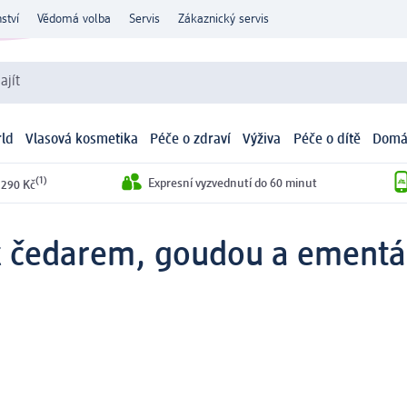
ství
Vědomá volba
Servis
Zákaznický servis
ajít
ld
Vlasová kosmetika
Péče o zdraví
Výživa
Péče o dítě
Domá
(1)
Expresní vyzvednutí do 60 minut
 290 Kč
x čedarem, goudou a ementá