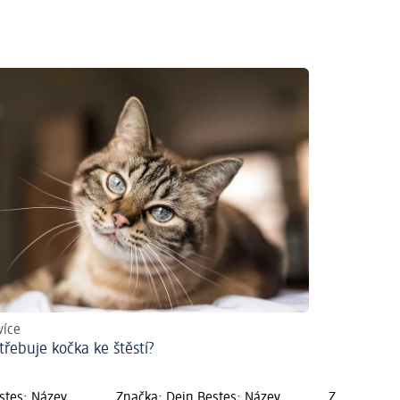
 více
třebuje kočka ke štěstí?
stes; Název
Značka: Dein Bestes; Název
Značka: Dei