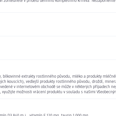
ví zohledněte v přídělu denního kompletního krmiva. Nezapomeňte v
uky, bílkovinné extrakty rostlinného původu, mléko a produkty mléč
ých kouscích), vedlejší produkty rostlinného původu, droždí, miner
uvedené v internetovém obchodě se může v některých případech nepa
t, využijte možnosti vrácení produktu v souladu s našimi Všeobec
tamín D3 840 m.j., vitamín E 120 mg, taurin 1.000 mg.