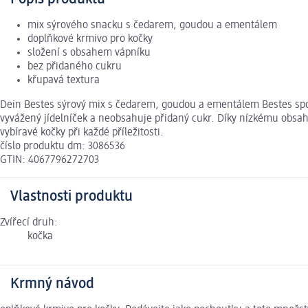
mix sýrového snacku s čedarem, goudou a ementálem
doplňkové krmivo pro kočky
složení s obsahem vápníku
bez přidaného cukru
křupavá textura
Dein Bestes sýrový mix s čedarem, goudou a ementálem Bestes sp
vyvážený jídelníček a neobsahuje přidaný cukr. Díky nízkému obsahu
vybíravé kočky při každé příležitosti.
číslo produktu dm: 3086536
GTIN: 4067796272703
Vlastnosti produktu
Zvířecí druh:
kočka
Krmný návod