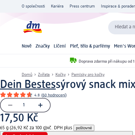
O společnosti
Kariéra
Press centrum
Inspirace & poraden
Hledat a n
Nově
Značky
Líčení
Pleť, tělo & parfémy
Men's Wor
Doprava zdarma při nákupu od 1
Domů
Zvířata
Kočky
Pamlsky pro kočky
Dein Bestes
sýrový snack mi
4.8
(
60 hodnocení
)
17,50 Kč
65 g (26,92 Kč za 100 g)
vč. DPH plus
poštovné