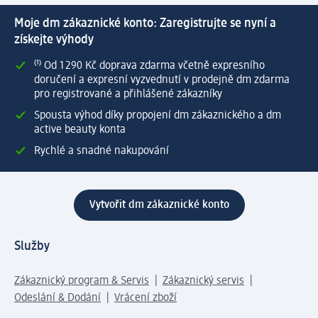
Moje dm zákaznické konto: Zaregistrujte se nyní a
získejte výhody
⁽¹⁾ Od 1 290 Kč doprava zdarma včetně expresního
doručení a expresní vyzvednutí v prodejně dm zdarma
pro registrované a přihlášené zákazníky
Spousta výhod díky propojení dm zákaznického a dm
active beauty konta
Rychlé a snadné nakupování
Vytvořit dm zákaznické konto
Služby
Zákaznický program & Servis
Zákaznický servis
Odeslání & Dodání
Vrácení zboží