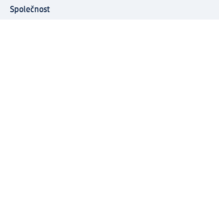
Společnost
O společnosti
Společenská odpovědnost
Kariéra
Press centrum
Svět dm
Platební možnosti
Spojte se s dm