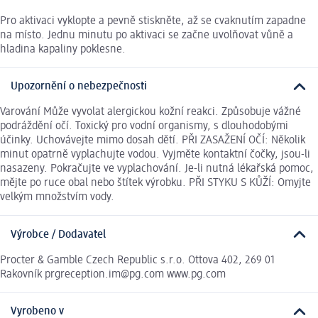
Pro aktivaci vyklopte a pevně stiskněte, až se cvaknutím zapadne
na místo. Jednu minutu po aktivaci se začne uvolňovat vůně a
hladina kapaliny poklesne.
Upozornění o nebezpečnosti
Varování Může vyvolat alergickou kožní reakci. Způsobuje vážné
podráždění očí. Toxický pro vodní organismy, s dlouhodobými
účinky. Uchovávejte mimo dosah dětí. PŘI ZASAŽENÍ OČÍ: Několik
minut opatrně vyplachujte vodou. Vyjměte kontaktní čočky, jsou-li
nasazeny. Pokračujte ve vyplachování. Je-li nutná lékařská pomoc,
mějte po ruce obal nebo štítek výrobku. PŘI STYKU S KŮŽÍ: Omyjte
velkým množstvím vody.
Výrobce / Dodavatel
Procter & Gamble Czech Republic s.r.o. Ottova 402, 269 01
Rakovník prgreception.im@pg.com www.pg.com
Vyrobeno v