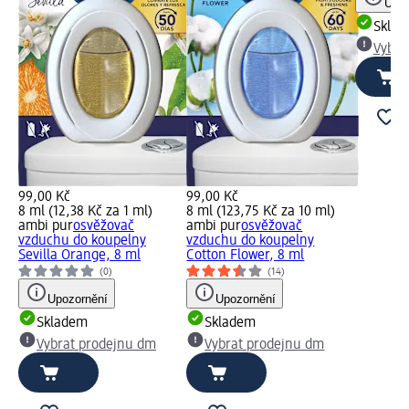
Upoz
Skla
Vybra
99,00 Kč
99,00 Kč
8 ml (12,38 Kč za 1 ml)
8 ml (123,75 Kč za 10 ml)
ambi pur
osvěžovač
ambi pur
osvěžovač
vzduchu do koupelny
vzduchu do koupelny
Sevilla Orange, 8 ml
Cotton Flower, 8 ml
(0)
(14)
Upozornění
Upozornění
Skladem
Skladem
Vybrat prodejnu dm
Vybrat prodejnu dm