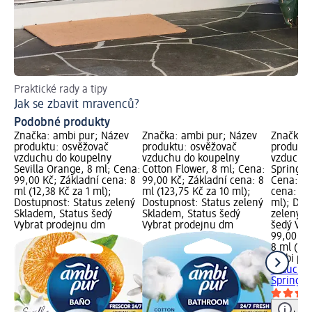
Praktické rady a tipy
Jak se zbavit mravenců?
Podobné produkty
Značka: ambi pur; Název
Značka: ambi pur; Název
Značka: 
produktu: osvěžovač
produktu: osvěžovač
produktu
vzduchu do koupelny
vzduchu do koupelny
vzduchu 
Sevilla Orange, 8 ml; Cena:
Cotton Flower, 8 ml; Cena:
Spring A
99,00 Kč; Základní cena: 8
99,00 Kč; Základní cena: 8
Cena: 99
ml (12,38 Kč za 1 ml);
ml (123,75 Kč za 10 ml);
cena: 8 m
Dostupnost: Status zelený
Dostupnost: Status zelený
ml); Dos
Skladem, Status šedý
Skladem, Status šedý
zelený S
Vybrat prodejnu dm
Vybrat prodejnu dm
šedý Vyb
99,00 Kč
8 ml (12,
ambi pu
vzduchu 
Spring A