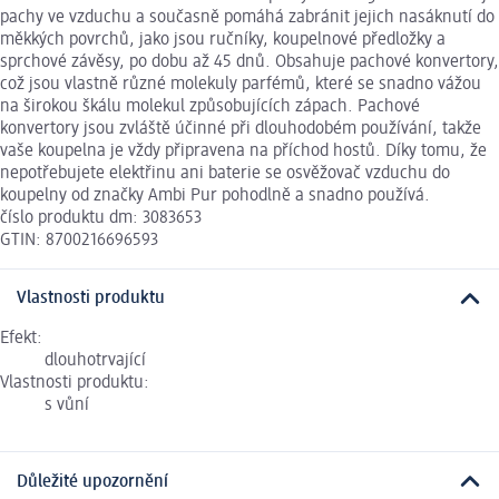
pachy ve vzduchu a současně pomáhá zabránit jejich nasáknutí do
měkkých povrchů, jako jsou ručníky, koupelnové předložky a
sprchové závěsy, po dobu až 45 dnů. Obsahuje pachové konvertory,
což jsou vlastně různé molekuly parfémů, které se snadno vážou
na širokou škálu molekul způsobujících zápach. Pachové
konvertory jsou zvláště účinné při dlouhodobém používání, takže
vaše koupelna je vždy připravena na příchod hostů. Díky tomu, že
nepotřebujete elektřinu ani baterie se osvěžovač vzduchu do
koupelny od značky Ambi Pur pohodlně a snadno používá.
číslo produktu dm: 3083653
GTIN: 8700216696593
Vlastnosti produktu
Efekt:
dlouhotrvající
Vlastnosti produktu:
s vůní
Důležité upozornění