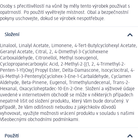
Osoby s přecitlivělostí na vůně by měly tento výrobek používat s
opatrností. Po použití vyvětrejte místnost. Obal a bezpečnostní
pokyny uschovejte, dokud se výrobek nespotřebuje.
Složení
Linalool, Linalyl Acetate, Limonene, 4-Tert-Butylcyclohexyl Acetate,
Geranyl Acetate, Citral, 2, 4-Dimethyl-3-Cyclohexene
Carboxaldehyde, Citronellol, Methyl Isoeugenol,
Cyclopropanecarboxylic Acid, 2-Methyl-2-[(1, 2, 4-Trimethyl-2-
Penten-1-Yl)Oxy] Propyl Ester, Delta-Damascone, Isocyclocitral, 4-
(4-Methyl-3-Pentenyl)Cyclohex-3-Ene-1-Carbaldehyde, Cyclamen
Aldehyde, Beta-Pinene, Eugenol, Trimethylundecenal, Trans-2-
Hexanal, Oxacycloheptadec-10-En-2-One. Složení a výživové údaje
uvedené v internetovém obchodě se může v některých případech
nepatrně lišit od složení produktu, který Vám bude doručený. V
případě, že Vám odlišnosti nebudou z jakýchkoliv důvodů
vyhovovat, využijte možnosti vrácení produktu v souladu s našimi
Všeobecnými obchodními podmínkami.
Použití