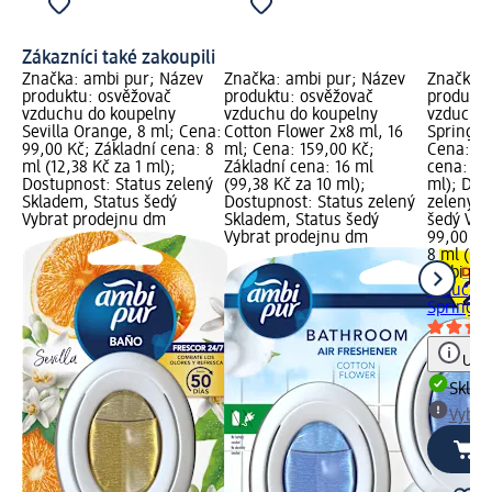
Zákazníci také zakoupili
Značka: ambi pur; Název
Značka: ambi pur; Název
Značka: 
produktu: osvěžovač
produktu: osvěžovač
produktu
vzduchu do koupelny
vzduchu do koupelny
vzduchu 
Sevilla Orange, 8 ml; Cena:
Cotton Flower 2x8 ml, 16
Spring A
99,00 Kč; Základní cena: 8
ml; Cena: 159,00 Kč;
Cena: 99
ml (12,38 Kč za 1 ml);
Základní cena: 16 ml
cena: 8 m
Dostupnost: Status zelený
(99,38 Kč za 10 ml);
ml); Dos
Skladem, Status šedý
Dostupnost: Status zelený
zelený S
Vybrat prodejnu dm
Skladem, Status šedý
šedý Vyb
Vybrat prodejnu dm
99,00 Kč
8 ml (12,
ambi pu
vzduchu 
Spring A
Upoz
Skla
Vybra