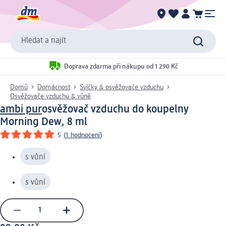
Hledat a najít
Doprava zdarma při nákupu od 1 290 Kč
Domů
Domácnost
Svíčky & osvěžovače vzduchu
Osvěžovače vzduchu & vůně
ambi pur
osvěžovač vzduchu do koupelny
Morning Dew, 8 ml
5
(
1 hodnocení
)
s vůní
s vůní