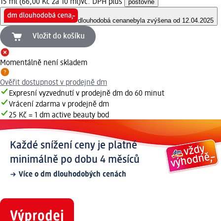
15 ml (66,00 Kč za 10 ml)
vč. DPH plus
poštovné
dlouhodobá cena
nebyla zvýšena od 12.04.2025
Vložit do košíku
Momentálně není skladem
Ověřit dostupnost v prodejně dm
Expresní vyzvednutí v prodejně dm do 60 minut
Vrácení zdarma v prodejně dm
25 Kč = 1 dm active beauty bod
Každé snížení ceny je platné
minimálně po dobu 4 měsíců
Více o dm dlouhodobých cenách