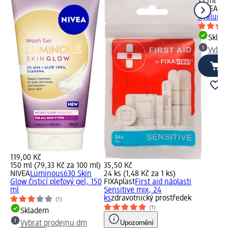
15 ml (15
NIVEA
Cel
hyaluron
Skla
Vybra
119,00 Kč
150 ml (79,33 Kč za 100 ml)
35,50 Kč
NIVEA
Luminous630 Skin
24 ks (1,48 Kč za 1 ks)
Glow čisticí pleťový gel, 150
FIXAplast
First aid náplasti
ml
Sensitive mix, 24
ks
zdravotnický prostředek
(1)
(1)
Skladem
Upozornění
Vybrat prodejnu dm