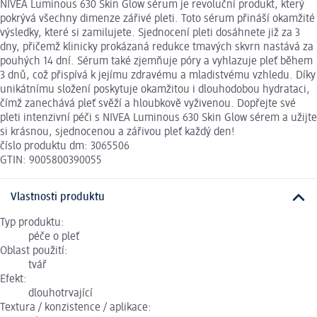
NIVEA Luminous 630 Skin Glow sérum je revoluční produkt, který
pokrývá všechny dimenze zářivé pleti. Toto sérum přináší okamžité
výsledky, které si zamilujete. Sjednocení pleti dosáhnete již za 3
dny, přičemž klinicky prokázaná redukce tmavých skvrn nastává za
pouhých 14 dní. Sérum také zjemňuje póry a vyhlazuje pleť během
3 dnů, což přispívá k jejímu zdravému a mladistvému vzhledu. Díky
unikátnímu složení poskytuje okamžitou i dlouhodobou hydrataci,
čímž zanechává pleť svěží a hloubkově vyživenou. Dopřejte své
pleti intenzivní péči s NIVEA Luminous 630 Skin Glow sérem a užijte
si krásnou, sjednocenou a zářivou pleť každý den!
číslo produktu dm: 3065506
GTIN: 9005800390055
Vlastnosti produktu
Typ produktu:
péče o pleť
Oblast použití:
tvář
Efekt:
dlouhotrvající
Textura / konzistence / aplikace: