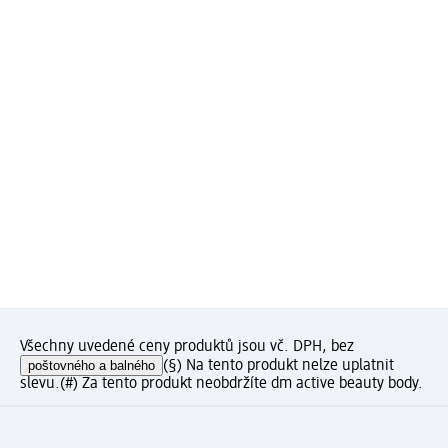
Všechny uvedené ceny produktů jsou vč. DPH, bez
poštovného a balného
(§) Na tento produkt nelze uplatnit
slevu.
(#) Za tento produkt neobdržíte dm active beauty body.