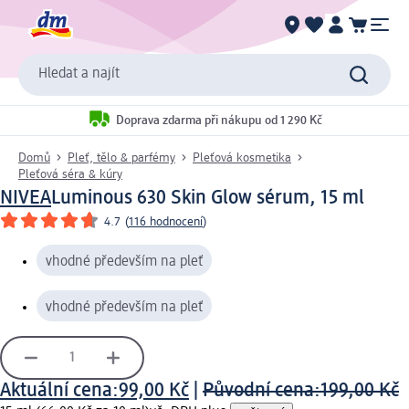
Hledat a najít
Doprava zdarma při nákupu od 1 290 Kč
Domů
Pleť, tělo & parfémy
Pleťová kosmetika
Pleťová séra & kúry
NIVEA
Luminous 630 Skin Glow sérum, 15 ml
4.7
(
116 hodnocení
)
vhodné především na pleť
vhodné především na pleť
Aktuální cena:
99,00 Kč
|
Původní cena:
199,00 Kč