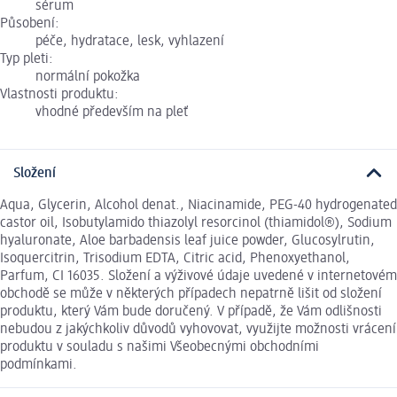
sérum
Působení:
péče, hydratace, lesk, vyhlazení
Typ pleti:
normální pokožka
Vlastnosti produktu:
vhodné především na pleť
Složení
Aqua, Glycerin, Alcohol denat., Niacinamide, PEG-40 hydrogenated
castor oil, Isobutylamido thiazolyl resorcinol (thiamidol®), Sodium
hyaluronate, Aloe barbadensis leaf juice powder, Glucosylrutin,
Isoquercitrin, Trisodium EDTA, Citric acid, Phenoxyethanol,
Parfum, CI 16035. Složení a výživové údaje uvedené v internetovém
obchodě se může v některých případech nepatrně lišit od složení
produktu, který Vám bude doručený. V případě, že Vám odlišnosti
nebudou z jakýchkoliv důvodů vyhovovat, využijte možnosti vrácení
produktu v souladu s našimi Všeobecnými obchodními
podmínkami.