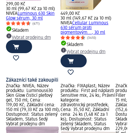
299,00 Kč
30 ml (99,67 Kč za 10 ml)
NIVEA
Luminous 630 Skin
449,00 Kč
Glow sérum, 30 ml
30 ml (149,67 Kč za 10 ml)
NIVEA
Cellular Luminous
(671)
630 sérum proti
Skladem
pigmentovým..., 30 ml
Vybrat prodejnu dm
(3410)
Skladem
Vybrat prodejnu dm
Zákazníci také zakoupili
Značka: NIVEA; Název
Značka: FIXAplast; Název
Značka: 
produktu: Luminous630
produktu: First aid náplasti
produktu
Skin Glow čisticí pleťový
Sensitive mix, 24 ks; Právní
Filler h
gel, 150 ml; Cena:
kategorie:
15 ml; C
119,00 Kč; Základní cena:
zdravotnický prostředek;
Základní
150 ml (79,33 Kč za 100 ml);
Cena: 35,50 Kč; Základní
(152,67 K
Dostupnost: Status zelený
cena: 24 ks (1,48 Kč za 1
Dostupno
Skladem, Status šedý
ks); Dostupnost: Status
Skladem,
Vybrat prodejnu dm
zelený Skladem, Status
Vybrat p
šedý Vybrat prodejnu dm
229,00 K