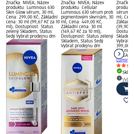
Značka: NIVEA; Název
Značka: NIVEA; Název
Značka: 
produktu: Luminous 630
produktu: Cellular
produktu
Skin Glow sérum, 30 ml;
Luminous 630 sérum proti
sérum L
Cena: 299,00 Kč; Základní
pigmentovým skvrnám, 30
ml; Cena
cena: 30 ml (99,67 Kč za 10
ml; Cena: 449,00 Kč;
Základní
ml); Dostupnost: Status
Základní cena: 30 ml
(39,90 Kč
zelený Skladem, Status
(149,67 Kč za 10 ml);
Dostupno
šedý Vybrat prodejnu dm
Dostupnost: Status zelený
Skladem,
Skladem, Status šedý
Vybrat p
Vybrat prodejnu dm
399,00 K
100 ml (3
NIVEA
tě
Luminous
Skla
Vybra