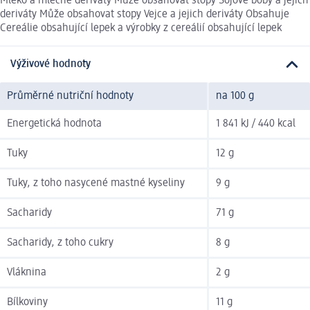
Mléko a mléčné deriváty Může obsahovat stopy Sójové boby a jejich
deriváty Může obsahovat stopy Vejce a jejich deriváty Obsahuje
Cereálie obsahující lepek a výrobky z cereálií obsahující lepek
Výživové hodnoty
Průměrné nutriční hodnoty
na 100 g
Energetická hodnota
1 841 kJ / 440 kcal
Tuky
12 g
Tuky, z toho nasycené mastné kyseliny
9 g
Sacharidy
71 g
Sacharidy, z toho cukry
8 g
Vláknina
2 g
Bílkoviny
11 g