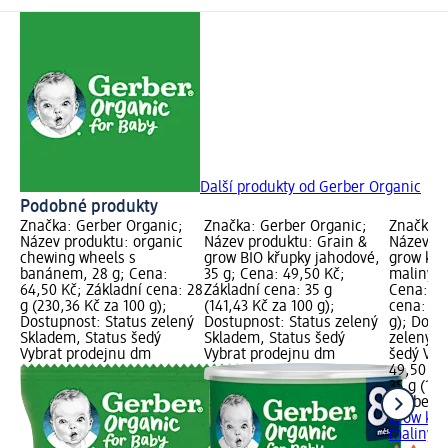
Další produkty od Gerber Organic
Podobné produkty
Značka: Gerber Organic;
Značka: Gerber Organic;
Značka: 
Název produktu: organic
Název produktu: Grain &
Název pr
chewing wheels s
grow BIO křupky jahodové,
grow křu
banánem, 28 g; Cena:
35 g; Cena: 49,50 Kč;
maliny a
64,50 Kč; Základní cena: 28
Základní cena: 35 g
Cena: 49
g (230,36 Kč za 100 g);
(141,43 Kč za 100 g);
cena: 35 
Dostupnost: Status zelený
Dostupnost: Status zelený
g); Dost
Skladem, Status šedý
Skladem, Status šedý
zelený S
Vybrat prodejnu dm
Vybrat prodejnu dm
šedý Vyb
49,50 Kč
35 g (141
Gerber O
grow křu
maliny a