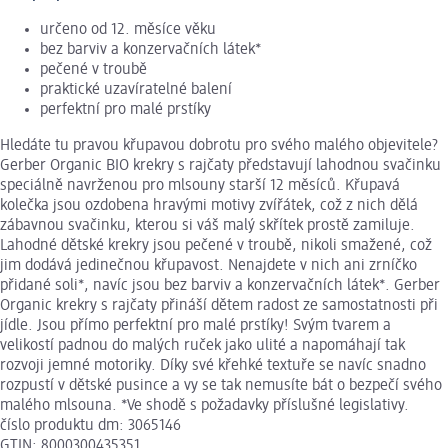
určeno od 12. měsíce věku
bez barviv a konzervačních látek*
pečené v troubě
praktické uzavíratelné balení
perfektní pro malé prstíky
Hledáte tu pravou křupavou dobrotu pro svého malého objevitele?
Gerber Organic BIO krekry s rajčaty představují lahodnou svačinku
speciálně navrženou pro mlsouny starší 12 měsíců. Křupavá
kolečka jsou ozdobena hravými motivy zvířátek, což z nich dělá
zábavnou svačinku, kterou si váš malý skřítek prostě zamiluje.
Lahodné dětské krekry jsou pečené v troubě, nikoli smažené, což
jim dodává jedinečnou křupavost. Nenajdete v nich ani zrníčko
přidané soli*, navíc jsou bez barviv a konzervačních látek*. Gerber
Organic krekry s rajčaty přináší dětem radost ze samostatnosti při
jídle. Jsou přímo perfektní pro malé prstíky! Svým tvarem a
velikostí padnou do malých ruček jako ulité a napomáhají tak
rozvoji jemné motoriky. Díky své křehké textuře se navíc snadno
rozpustí v dětské pusince a vy se tak nemusíte bát o bezpečí svého
malého mlsouna. *Ve shodě s požadavky příslušné legislativy.
číslo produktu dm: 3065146
GTIN: 8000300435351