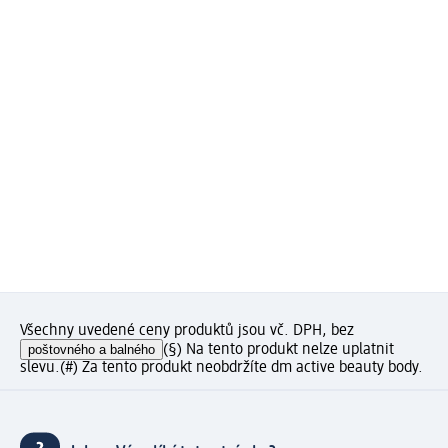
Všechny uvedené ceny produktů jsou vč. DPH, bez
poštovného a balného
(§) Na tento produkt nelze uplatnit
slevu.
(#) Za tento produkt neobdržíte dm active beauty body.