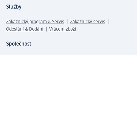
Služby
Zákaznický program & Servis
Zákaznický servis
Odeslání & Dodání
Vrácení zboží
Společnost
O společnosti
Společenská odpovědnost
Kariéra
Press centrum
Svět dm
Platební možnosti