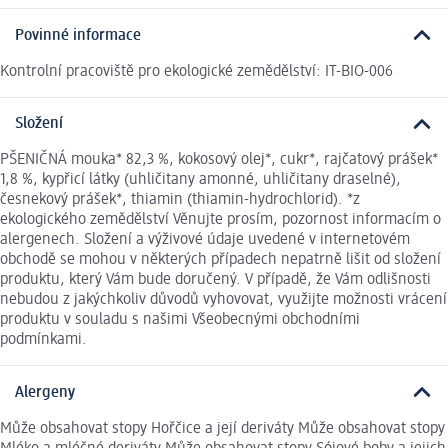
Povinné informace
Kontrolní pracoviště pro ekologické zemědělství: IT-BIO-006
Složení
PŠENIČNÁ mouka* 82,3 %, kokosový olej*, cukr*, rajčatový prášek*
1,8 %, kypřicí látky (uhličitany amonné, uhličitany draselné),
česnekový prášek*, thiamin (thiamin-hydrochlorid). *z
ekologického zemědělství Věnujte prosím, pozornost informacím o
alergenech. Složení a výživové údaje uvedené v internetovém
obchodě se mohou v některých případech nepatrně lišit od složení
produktu, který Vám bude doručený. V případě, že Vám odlišnosti
nebudou z jakýchkoliv důvodů vyhovovat, využijte možnosti vrácení
produktu v souladu s našimi Všeobecnými obchodními
podmínkami.
Alergeny
Může obsahovat stopy Hořčice a její deriváty Může obsahovat stopy