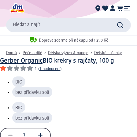
Hledat a najít
Doprava zdarma při nákupu od 1 290 Kč
Domů
Péče o dítě
Dětská výživa & nápoje
Dětské sušenky
Gerber Organic
BIO krekry s rajčaty, 100 g
1
(
1 hodnocení
)
BIO
bez přídavku soli
BIO
bez přídavku soli