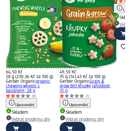
Upoz
Skla
Vybra
64,50 Kč
49,50 Kč
28 g (230,36 Kč za 100 g)
35 g (141,43 Kč za 100 g)
Gerber Organic
organic
Gerber Organic
Grain &
chewing wheels s
grow BIO křupky jahodové,
banánem, 28 g
35 g
(8)
(1)
Upozornění
Upozornění
Skladem
Skladem
Vybrat prodejnu dm
Vybrat prodejnu dm