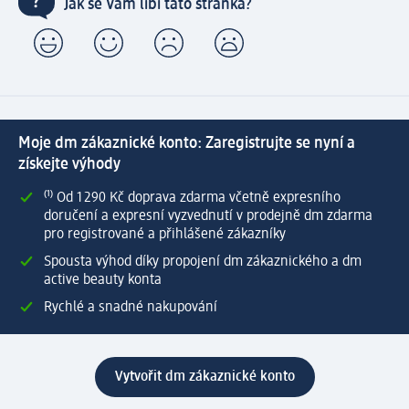
Jak se Vám líbí tato stránka?
Moje dm zákaznické konto: Zaregistrujte se nyní a
získejte výhody
⁽¹⁾ Od 1 290 Kč doprava zdarma včetně expresního
doručení a expresní vyzvednutí v prodejně dm zdarma
pro registrované a přihlášené zákazníky
Spousta výhod díky propojení dm zákaznického a dm
active beauty konta
Rychlé a snadné nakupování
Vytvořit dm zákaznické konto