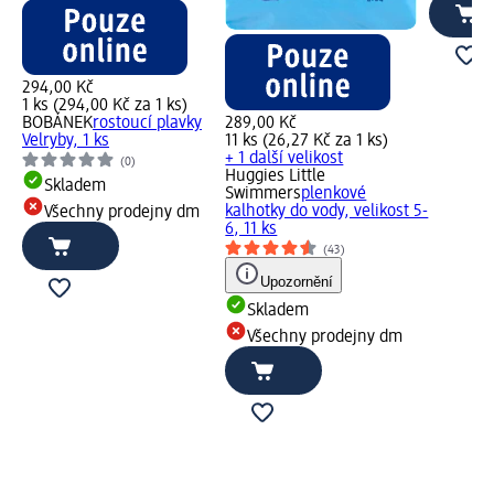
294,00 Kč
1 ks (294,00 Kč za 1 ks)
BOBÁNEK
rostoucí plavky
289,00 Kč
Velryby, 1 ks
11 ks (26,27 Kč za 1 ks)
+ 1 další velikost
(0)
Huggies Little
Skladem
Swimmers
plenkové
kalhotky do vody, velikost 5-
Všechny prodejny dm
6, 11 ks
(43)
Upozornění
Skladem
Všechny prodejny dm