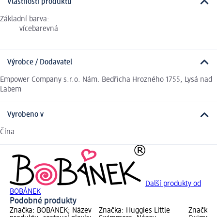
Vlastnosti produktu
Základní barva:
vícebarevná
Výrobce / Dodavatel
Empower Company s.r.o. Nám. Bedřicha Hrozného 1755, Lysá nad
Labem
Vyrobeno v
Čína
Další produkty od
BOBÁNEK
Podobné produkty
Značka: BOBÁNEK; Název
Značka: Huggies Little
Značka: 