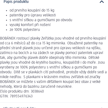
Popis produktu
od prvního koupání do 15 kg
patentky pro úpravu velikosti
s vnitřní síťkou a gumičkami po obvodu
vysoký komfort při nošení
ze 100% polyesteru
BOBÁNEK rostoucí plavky Zvířátka jsou vhodné od prvního koupání
od cca 6 měsíců až do cca 15 kg miminka. Obsažené patentky na
přední straně plavek jsou určené pro úpravu velikosti na výšku,
zatímco na bocích a na zádech se plavky pomocí patentek upraví
tak, aby gumičky plavek dobře obepínaly tělo miminka. Dětské
plavky jsou vhodné do krytého bazénu, koupaliště i do moře. Jsou
vyrobeny ze 100% polyesteru s vnitřní síťkou a gumičkami po
obvodu. Dítě se v plavkách cítí pohodlně, protože vždy dobře sedí a
nikde nedřou. S plavkami v krásném motivu zvířátek od značky
BOBÁNEK se můžete s vašim děťátkem koupat bez obav z velké
nehody, která do bazénu zaručeně neunikne.
číslo produktu dm: 3038640
GTIN: 789554976343