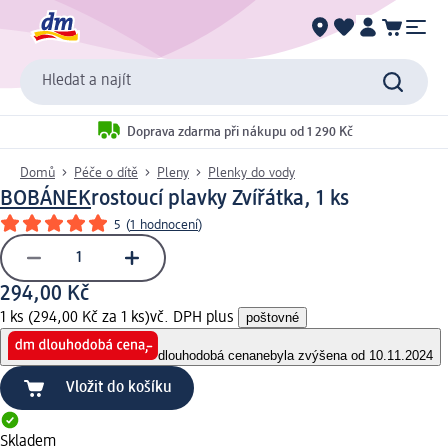
Hledat a najít
Doprava zdarma při nákupu od 1 290 Kč
Domů
Péče o dítě
Pleny
Plenky do vody
BOBÁNEK
rostoucí plavky Zvířátka, 1 ks
5
(
1 hodnocení
)
294,00 Kč
1 ks (294,00 Kč za 1 ks)
vč. DPH plus
poštovné
dlouhodobá cena
nebyla zvýšena od 10.11.2024
Vložit do košíku
Skladem