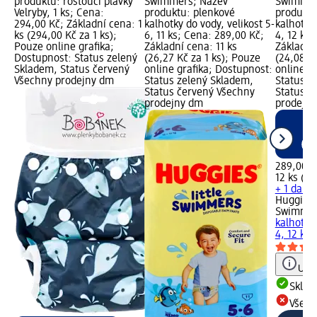
produktu: rostoucí plavky
Swimmers; Název
Swimmer
Velryby, 1 ks; Cena:
produktu: plenkové
produktu
294,00 Kč; Základní cena: 1
kalhotky do vody, velikost 5-
kalhotky 
ks (294,00 Kč za 1 ks);
6, 11 ks; Cena: 289,00 Kč;
4, 12 ks;
Pouze online grafika;
Základní cena: 11 ks
Základní
Dostupnost: Status zelený
(26,27 Kč za 1 ks); Pouze
(24,08 Kč
Skladem, Status červený
online grafika; Dostupnost:
online g
Všechny prodejny dm
Status zelený Skladem,
Status z
Status červený Všechny
Status č
prodejny dm
prodejn
289,00 K
12 ks (24
+ 1 další
Huggies L
Swimme
kalhotky 
4, 12 ks
Upoz
Skla
Všech