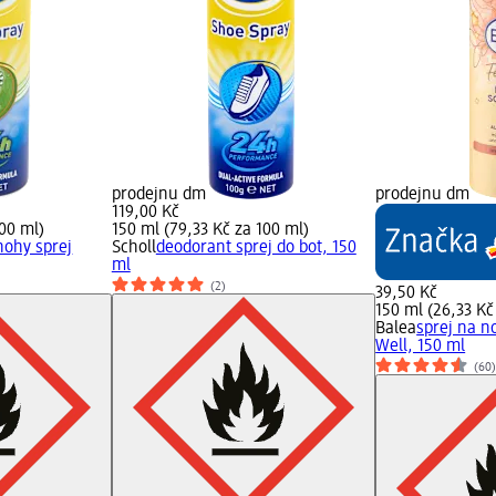
prodejnu dm
prodejnu dm
119,00 Kč
100 ml)
150 ml (79,33 Kč za 100 ml)
nohy sprej
Scholl
deodorant sprej do bot, 150
ml
(2)
39,50 Kč
150 ml (26,33 Kč
Balea
sprej na n
Well, 150 ml
(60