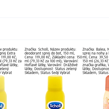
ev produktu:
Značka: Scholl; Název produktu:
Značka: Balea; 
prej Extra
deodorant sprej do bot, 150 ml;
sprej na nohy a 
 119,00 Kč;
Cena: 119,00 Kč; Základní cena: 150
ml; Cena: 39,50 
l (79,33 Kč za
ml (79,33 Kč za 100 ml); Varování:
150 ml (26,33 Kč
řlavé látky;
Hořlavé látky, Varování: Dráždivé
značka grafika; 
zelený
látky; Dostupnost: Status zelený
látky; Dostupnos
ý Vybrat
Skladem, Status šedý Vybrat
Skladem, Status