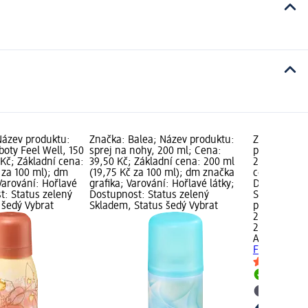
Název produktu:
Značka: Balea; Název produktu:
Značka: AN
boty Feel Well, 150
sprej na nohy, 200 ml; Cena:
produktu: s
Kč; Základní cena:
39,50 Kč; Základní cena: 200 ml
200 ml; Cen
 za 100 ml); dm
(19,75 Kč za 100 ml); dm značka
cena: 200 m
Varování: Hořlavé
grafika; Varování: Hořlavé látky;
Dostupnost:
t: Status zelený
Dostupnost: Status zelený
Skladem, St
 šedý Vybrat
Skladem, Status šedý Vybrat
prodejnu d
209,00 Kč
200 ml (104
ANGRY BEA
FeetSaver, 
Skladem
Vybrat p