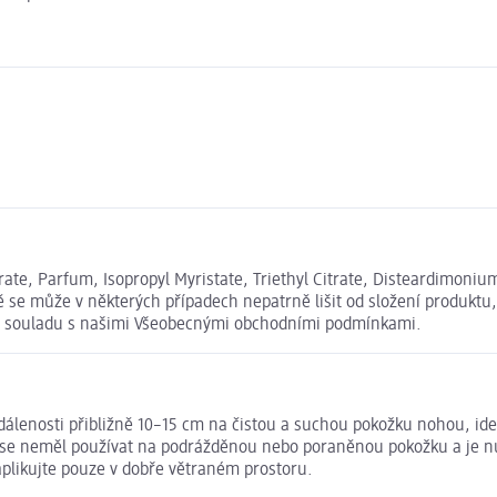
e, Parfum, Isopropyl Myristate, Triethyl Citrate, Disteardimonium
 se může v některých případech nepatrně lišit od složení produktu
u v souladu s našimi Všeobecnými obchodními podmínkami.
zdálenosti přibližně 10–15 cm na čistou a suchou pokožku nohou, i
 se neměl používat na podrážděnou nebo poraněnou pokožku a je nut
aplikujte pouze v dobře větraném prostoru.