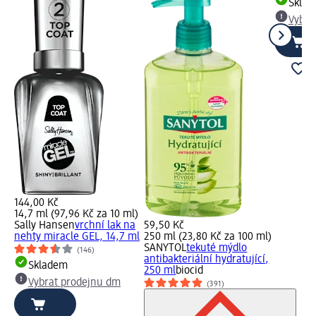
Skla
Vybra
144,00 Kč
14,7 ml (97,96 Kč za 10 ml)
Sally Hansen
vrchní lak na
59,50 Kč
nehty miracle GEL, 14,7 ml
250 ml (23,80 Kč za 100 ml)
SANYTOL
tekuté mýdlo
(146)
antibakteriální hydratující,
Skladem
250 ml
biocid
Vybrat prodejnu dm
(391)