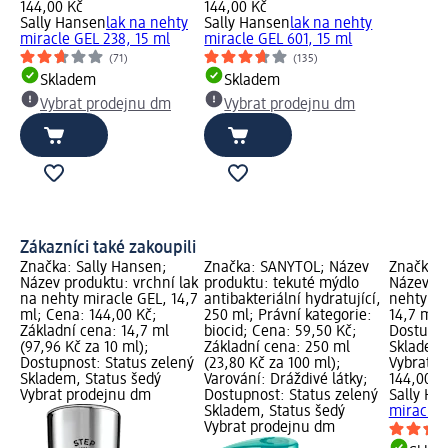
144,00 Kč
144,00 Kč
Sally Hansen
lak na nehty
Sally Hansen
lak na nehty
miracle GEL 238, 15 ml
miracle GEL 601, 15 ml
(71)
(135)
Skladem
Skladem
Vybrat prodejnu dm
Vybrat prodejnu dm
Zákazníci také zakoupili
Značka: Sally Hansen;
Značka: SANYTOL; Název
Značka: 
Název produktu: vrchní lak
produktu: tekuté mýdlo
Název pr
na nehty miracle GEL, 14,7
antibakteriální hydratující,
nehty mi
ml; Cena: 144,00 Kč;
250 ml; Právní kategorie:
14,7 ml;
Základní cena: 14,7 ml
biocid; Cena: 59,50 Kč;
Dostupno
(97,96 Kč za 10 ml);
Základní cena: 250 ml
Skladem,
Dostupnost: Status zelený
(23,80 Kč za 100 ml);
Vybrat p
Skladem, Status šedý
Varování: Dráždivé látky;
144,00 K
Vybrat prodejnu dm
Dostupnost: Status zelený
Sally Ha
Skladem, Status šedý
miracle 
Vybrat prodejnu dm