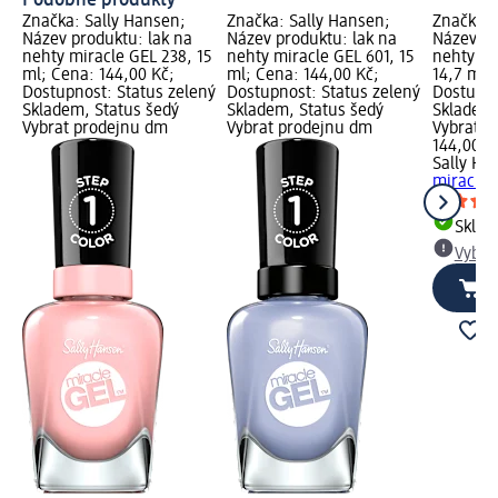
Podobné produkty
Značka: Sally Hansen;
Značka: Sally Hansen;
Značka: 
Název produktu: lak na
Název produktu: lak na
Název pr
nehty miracle GEL 238, 15
nehty miracle GEL 601, 15
nehty mi
ml; Cena: 144,00 Kč;
ml; Cena: 144,00 Kč;
14,7 ml;
Dostupnost: Status zelený
Dostupnost: Status zelený
Dostupno
Skladem, Status šedý
Skladem, Status šedý
Skladem,
Vybrat prodejnu dm
Vybrat prodejnu dm
Vybrat p
144,00 K
Sally Ha
miracle 
Skla
Vybra