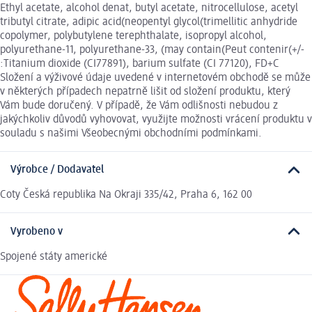
Ethyl acetate, alcohol denat, butyl acetate, nitrocellulose, acetyl
tributyl citrate, adipic acid(neopentyl glycol(trimellitic anhydride
copolymer, polybutylene terephthalate, isopropyl alcohol,
polyurethane-11, polyurethane-33, (may contain(Peut contenir(+/-
:Titanium dioxide (CI77891), barium sulfate (CI 77120), FD+C
Složení a výživové údaje uvedené v internetovém obchodě se může
v některých případech nepatrně lišit od složení produktu, který
Vám bude doručený. V případě, že Vám odlišnosti nebudou z
jakýchkoliv důvodů vyhovovat, využijte možnosti vrácení produktu v
souladu s našimi Všeobecnými obchodními podmínkami.
Výrobce / Dodavatel
Coty Česká republika Na Okraji 335/42, Praha 6, 162 00
Vyrobeno v
Spojené státy americké