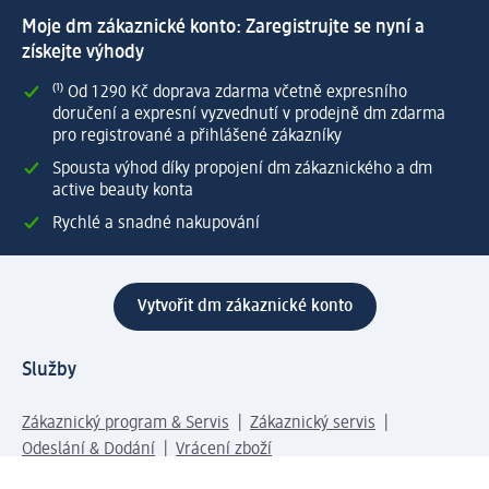
Moje dm zákaznické konto: Zaregistrujte se nyní a
získejte výhody
⁽¹⁾ Od 1 290 Kč doprava zdarma včetně expresního
doručení a expresní vyzvednutí v prodejně dm zdarma
pro registrované a přihlášené zákazníky
Spousta výhod díky propojení dm zákaznického a dm
active beauty konta
Rychlé a snadné nakupování
Vytvořit dm zákaznické konto
Služby
Zákaznický program & Servis
Zákaznický servis
Odeslání & Dodání
Vrácení zboží