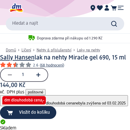
Hledat a najít
Doprava zdarma při nákupu od 1 290 Kč
Domů
Líčení
Nehty & příslušenství
Laky na nehty
Sally Hansen
lak na nehty Miracle gel 690, 15 ml
2.6
(
68 hodnocení
)
144,00 Kč
vč. DPH plus
poštovné
dlouhodobá cena
nebyla zvýšena od 03.02.2025
Vložit do košíku
Skladem