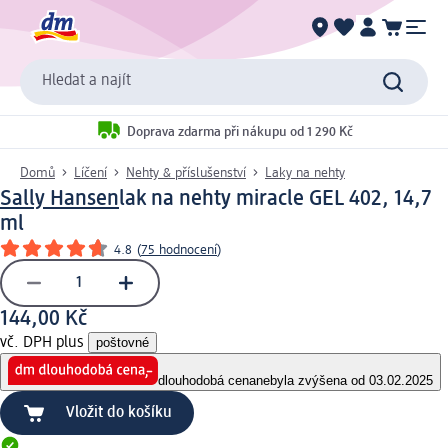
Hledat a najít
Doprava zdarma při nákupu od 1 290 Kč
Domů
Líčení
Nehty & příslušenství
Laky na nehty
Sally Hansen
lak na nehty miracle GEL 402, 14,7
ml
4.8
(
75 hodnocení
)
144,00 Kč
vč. DPH plus
poštovné
dlouhodobá cena
nebyla zvýšena od 03.02.2025
Vložit do košíku