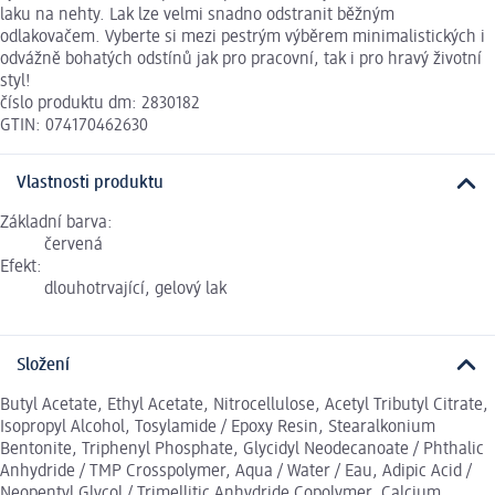
laku na nehty. Lak lze velmi snadno odstranit běžným
odlakovačem. Vyberte si mezi pestrým výběrem minimalistických i
odvážně bohatých odstínů jak pro pracovní, tak i pro hravý životní
styl!
číslo produktu dm: 2830182
GTIN: 074170462630
Vlastnosti produktu
Základní barva:
červená
Efekt:
dlouhotrvající, gelový lak
Složení
Butyl Acetate, Ethyl Acetate, Nitrocellulose, Acetyl Tributyl Citrate,
Isopropyl Alcohol, Tosylamide / Epoxy Resin, Stearalkonium
Bentonite, Triphenyl Phosphate, Glycidyl Neodecanoate / Phthalic
Anhydride / TMP Crosspolymer, Aqua / Water / Eau, Adipic Acid /
Neopentyl Glycol / Trimellitic Anhydride Copolymer, Calcium