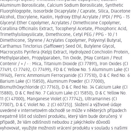
Aluminum Borosilicate, Calcium Sodium Borosilicate, Synthetic
Fluorphlogopite, Isosorbide Dicaprylate / Caprate, Silica, Diacetone
Alcohol, Etocrylene, Kaolin, Hydroxy Ethyl Acrylate / IPDI / PPG - 15
Glyceryl Ether Copolymer, Acrylates / Dimethicone Copolymer,
Corallina Officinalis Extract, Tocopheryl Acetate, Phosphoric Acid,
Trimethylsiloxysilicate, Dimethicone, Cetyl PEG / PPG - 10 / 1
Dimethicone, Styrene / Acrylates Copolymer, Polyvinyl Butyral,
Carthamus Tinctorius (Safflower) Seed Oil, Butylene Glycol,
Macrocystis Pyrifera (Kelp) Extract, Hydrolyzed Conchiolin Protein,
Methylparaben, Propylparaben, Tin Oxide, [May Contain / Peut
Contenir / + / - : Mica, Titanium Dioxide (CI 77891), Iron Oxides (CI
77491, CI 77492, CI 77499), FD & C Yellow No. 5 Aluminum Lake (CI
19140), Ferric Ammonium Ferrocyanide (CI 77510), D & C Red No. 6
Barium Lake (CI 15850), Aluminum Powder (CI 77000),
BismuthOxychloride (CI 77163), D & C Red No. 34 Calcium Lake (CI
15880), D & C Red No. 7 Calcium Lake (CI 15850), D & C Yellow No.
11 (CI 47000), Manganese Violet (CI 77742), Ultramarines (CI
77007), D & C Violet No. 2 (CI 60725)]. Složení a výživové údaje
uvedené v internetovém obchodě se může v některých případech
nepatrně lišit od složení produktu, který Vám bude doručený. V
případě, že Vám odlišnosti nebudou z jakýchkoliv důvodů
vyhovovat, využijte možnosti vrácení produktu v souladu s našimi