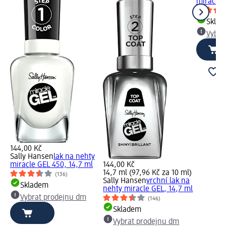
miracle 
Skla
Vybra
144,00 Kč
Sally Hansen
lak na nehty
miracle GEL 450, 14,7 ml
144,00 Kč
14,7 ml (97,96 Kč za 10 ml)
(136)
Sally Hansen
vrchní lak na
Skladem
nehty miracle GEL, 14,7 ml
Vybrat prodejnu dm
(146)
Skladem
Vybrat prodejnu dm