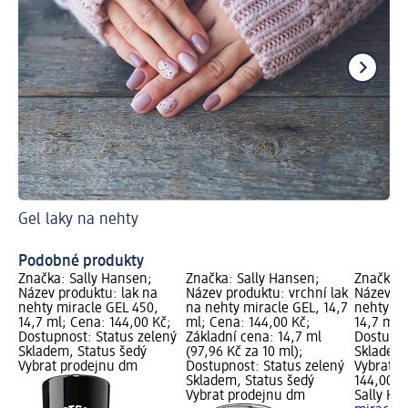
Gel laky na nehty
Kt
Ma
Podobné produkty
Značka: Sally Hansen;
Značka: Sally Hansen;
Značka: 
Název produktu: lak na
Název produktu: vrchní lak
Název pr
nehty miracle GEL 450,
na nehty miracle GEL, 14,7
nehty mi
14,7 ml; Cena: 144,00 Kč;
ml; Cena: 144,00 Kč;
14,7 ml;
Dostupnost: Status zelený
Základní cena: 14,7 ml
Dostupno
Skladem, Status šedý
(97,96 Kč za 10 ml);
Skladem,
Vybrat prodejnu dm
Dostupnost: Status zelený
Vybrat p
Skladem, Status šedý
144,00 K
Vybrat prodejnu dm
Sally Ha