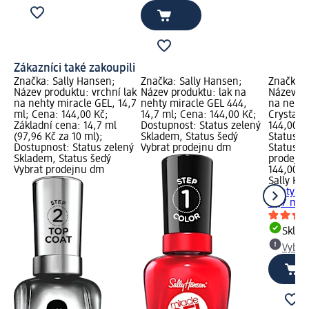
Zákazníci také zakoupili
Značka: Sally Hansen;
Značka: Sally Hansen;
Značka: 
Název produktu: vrchní lak
Název produktu: lak na
Název pr
na nehty miracle GEL, 14,7
nehty miracle GEL 444,
na nehty
ml; Cena: 144,00 Kč;
14,7 ml; Cena: 144,00 Kč;
Crystal, 
Základní cena: 14,7 ml
Dostupnost: Status zelený
144,00 K
(97,96 Kč za 10 ml);
Skladem, Status šedý
Status z
Dostupnost: Status zelený
Vybrat prodejnu dm
Status š
Skladem, Status šedý
prodejn
Vybrat prodejnu dm
144,00 K
Sally Ha
nehty mi
14,7 ml
Skla
Vybra