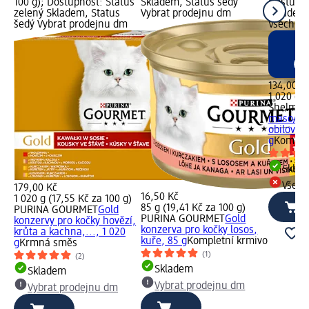
100 g); Dostupnost: Status
Skladem, Status šedý
Dostupno
zelený Skladem, Status
Vybrat prodejnu dm
Skladem,
šedý Vybrat prodejnu dm
Všechny
134,00 K
1 020 g (
Shelma
k
maso/ryb
obilovin,
g
Komplet
Skla
Všech
179,00 Kč
16,50 Kč
1 020 g (17,55 Kč za 100 g)
85 g (19,41 Kč za 100 g)
PURINA GOURMET
Gold
PURINA GOURMET
Gold
konzervy pro kočky hovězí,
konzerva pro kočky losos,
krůta a kachna,..., 1 020
kuře, 85 g
Kompletní krmivo
g
Krmná směs
(1)
(2)
Skladem
Skladem
Vybrat prodejnu dm
Vybrat prodejnu dm