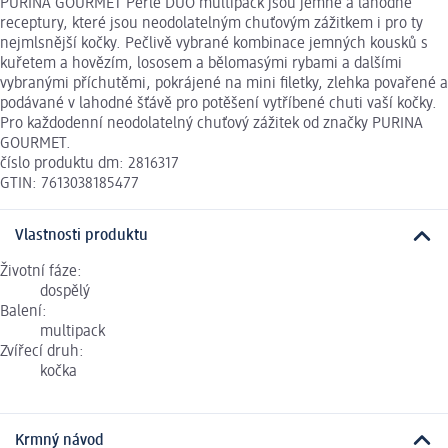
PURINA GOURMET Perle DUO multipack jsou jemné a lahodné
receptury, které jsou neodolatelným chuťovým zážitkem i pro ty
nejmlsnější kočky. Pečlivě vybrané kombinace jemných kousků s
kuřetem a hovězím, lososem a bělomasými rybami a dalšími
vybranými příchutěmi, pokrájené na mini filetky, zlehka povařené a
podávané v lahodné šťávě pro potěšení vytříbené chuti vaší kočky.
Pro každodenní neodolatelný chuťový zážitek od značky PURINA
GOURMET.
číslo produktu dm: 2816317
GTIN: 7613038185477
Vlastnosti produktu
Životní fáze:
dospělý
Balení:
multipack
Zvířecí druh:
kočka
Krmný návod