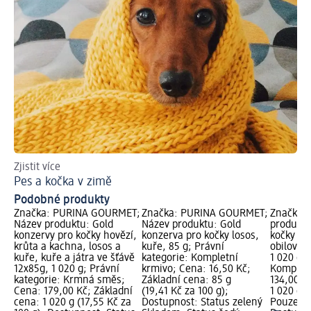
Zjistit více
Po
Pes a kočka v zimě
Ja
Podobné produkty
Značka: PURINA GOURMET;
Značka: PURINA GOURMET;
Značka: 
Název produktu: Gold
Název produktu: Gold
produktu
konzervy pro kočky hovězí,
konzerva pro kočky losos,
kočky ma
krůta a kachna, losos a
kuře, 85 g; Právní
obilovin
kuře, kuře a játra ve šťávě
kategorie: Kompletní
1 020 g; 
12x85g, 1 020 g; Právní
krmivo; Cena: 16,50 Kč;
Kompletn
kategorie: Krmná směs;
Základní cena: 85 g
134,00 K
Cena: 179,00 Kč; Základní
(19,41 Kč za 100 g);
1 020 g (
cena: 1 020 g (17,55 Kč za
Dostupnost: Status zelený
Pouze on