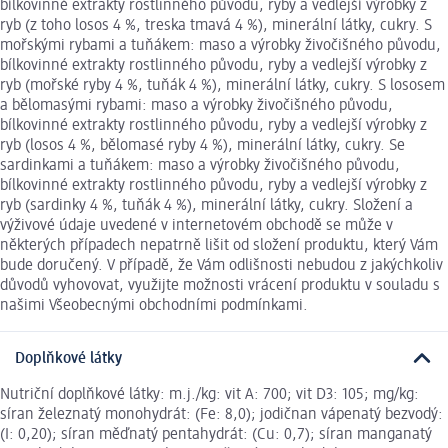
bílkovinné extrakty rostlinného původu, ryby a vedlejší výrobky z
ryb (z toho losos 4 %, treska tmavá 4 %), minerální látky, cukry. S
mořskými rybami a tuňákem: maso a výrobky živočišného původu,
bílkovinné extrakty rostlinného původu, ryby a vedlejší výrobky z
ryb (mořské ryby 4 %, tuňák 4 %), minerální látky, cukry. S lososem
a bělomasými rybami: maso a výrobky živočišného původu,
bílkovinné extrakty rostlinného původu, ryby a vedlejší výrobky z
ryb (losos 4 %, bělomasé ryby 4 %), minerální látky, cukry. Se
sardinkami a tuňákem: maso a výrobky živočišného původu,
bílkovinné extrakty rostlinného původu, ryby a vedlejší výrobky z
ryb (sardinky 4 %, tuňák 4 %), minerální látky, cukry. Složení a
výživové údaje uvedené v internetovém obchodě se může v
některých případech nepatrně lišit od složení produktu, který Vám
bude doručený. V případě, že Vám odlišnosti nebudou z jakýchkoliv
důvodů vyhovovat, využijte možnosti vrácení produktu v souladu s
našimi Všeobecnými obchodními podmínkami.
Doplňkové látky
Nutriční doplňkové látky: m.j./kg: vit A: 700; vit D3: 105; mg/kg:
síran železnatý monohydrát: (Fe: 8,0); jodičnan vápenatý bezvodý:
(I: 0,20); síran měďnatý pentahydrát: (Cu: 0,7); síran manganatý