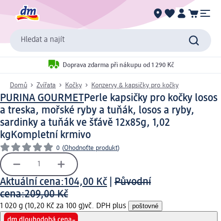
Hledat a najít
Doprava zdarma při nákupu od 1 290 Kč
Domů
Zvířata
Kočky
Konzervy & kapsičky pro kočky
PURINA GOURMET
Perle kapsičky pro kočky losos
a treska, mořské ryby a tuňák, losos a ryby,
sardinky a tuňák ve šťávě 12x85g, 1,02
kg
Kompletní krmivo
0
(
Ohodnoťte produkt
)
Aktuální cena:
104,00 Kč
|
Původní
cena:
209,00 Kč
1 020 g (10,20 Kč za 100 g)
vč. DPH plus
poštovné