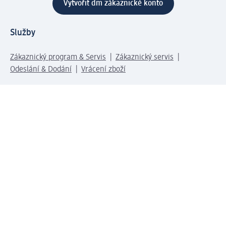
Vytvořit dm zákaznické konto
Služby
Zákaznický program & Servis
Zákaznický servis
Odeslání & Dodání
Vrácení zboží
Společnost
O společnosti
Společenská odpovědnost
Kariéra
Press centrum
Svět dm
Platební možnosti