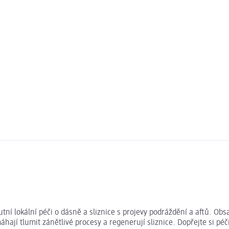
ní lokální péči o dásně a sliznice s projevy podráždění a aftů. Obsa
máhají tlumit zánětlivé procesy a regenerují sliznice. Dopřejte si pé