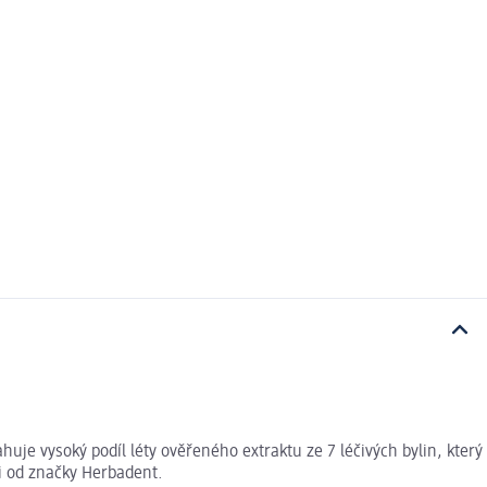
huje vysoký podíl léty ověřeného extraktu ze 7 léčivých bylin, který
či od značky Herbadent.