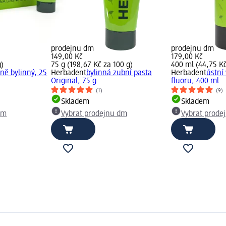
prodejnu dm
prodejnu dm
149,00 Kč
179,00 Kč
g)
75 g (198,67 Kč za 100 g)
400 ml (44,75 Kč
ně bylinný, 25
Herbadent
bylinná zubní pasta
Herbadent
ústní
Original, 75 g
fluoru, 400 ml
(1)
(9)
Skladem
Skladem
dm
Vybrat prodejnu dm
Vybrat prode