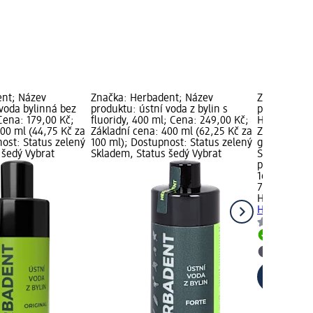
ent; Název
Značka: Herbadent; Název
Značka: He
 voda bylinná bez
produktu: ústní voda z bylin s
produktu: b
Cena: 179,00 Kč;
fluoridy, 400 ml; Cena: 249,00 Kč;
HOMEO, 75 g
00 ml (44,75 Kč za
Základní cena: 400 ml (62,25 Kč za
Základní cen
ost: Status zelený
100 ml); Dostupnost: Status zelený
g); Dostupn
 šedý Vybrat
Skladem, Status šedý Vybrat
Skladem, St
prodejnu d
169,00 Kč
75 g (22,53 
Herbadent
b
HOMEO, 75 
Skladem
Vybrat p