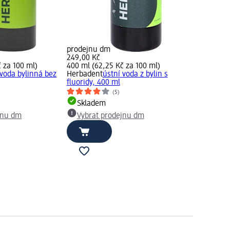
prodejnu dm
249,00 Kč
 za 100 ml)
400 ml (62,25 Kč za 100 ml)
 voda bylinná bez
Herbadent
ústní voda z bylin s
fluoridy, 400 ml
(5)
Skladem
jnu dm
Vybrat prodejnu dm