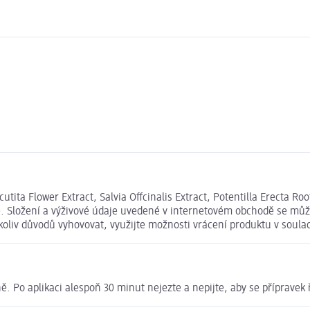
ta Flower Extract, Salvia Offcinalis Extract, Potentilla Erecta Root
. Složení a výživové údaje uvedené v internetovém obchodě se může 
koliv důvodů vyhovovat, využijte možnosti vrácení produktu v sou
ně. Po aplikaci alespoň 30 minut nejezte a nepijte, aby se přípravek 