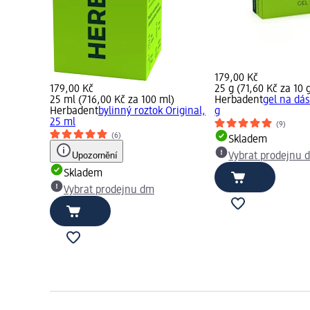
179,00 Kč
179,00 Kč
25 g (71,60 Kč za 10 
25 ml (716,00 Kč za 100 ml)
Herbadent
gel na dás
Herbadent
bylinný roztok Original,
g
25 ml
(9)
(6)
Skladem
Upozornění
Vybrat prodejnu 
Skladem
Vybrat prodejnu dm