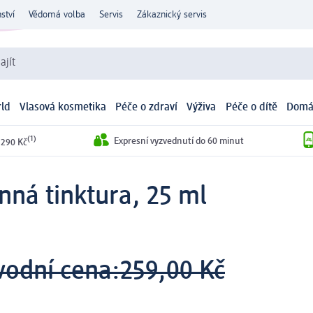
ství
Vědomá volba
Servis
Zákaznický servis
ajít
ld
Vlasová kosmetika
Péče o zdraví
Výživa
Péče o dítě
Domá
(1)
Expresní vyzvednutí do 60 minut
 290 Kč
nná tinktura, 25 ml
vodní cena:
259,00 Kč