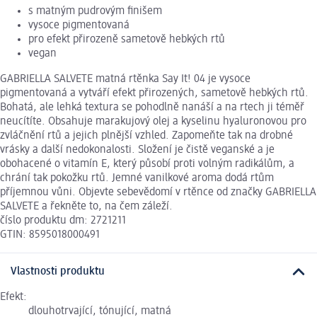
s matným pudrovým finišem
vysoce pigmentovaná
pro efekt přirozeně sametově hebkých rtů
vegan
GABRIELLA SALVETE matná rtěnka Say It! 04 je vysoce
pigmentovaná a vytváří efekt přirozených, sametově hebkých rtů.
Bohatá, ale lehká textura se pohodlně nanáší a na rtech ji téměř
neucítíte. Obsahuje marakujový olej a kyselinu hyaluronovou pro
zvláčnění rtů a jejich plnější vzhled. Zapomeňte tak na drobné
vrásky a další nedokonalosti. Složení je čistě veganské a je
obohacené o vitamín E, který působí proti volným radikálům, a
chrání tak pokožku rtů. Jemné vanilkové aroma dodá rtům
příjemnou vůni. Objevte sebevědomí v rtěnce od značky GABRIELLA
SALVETE a řekněte to, na čem záleží.
číslo produktu dm: 2721211
GTIN: 8595018000491
Vlastnosti produktu
Efekt:
dlouhotrvající, tónující, matná