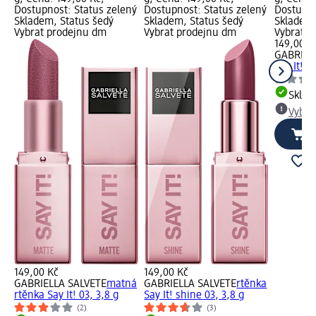
Dostupnost: Status zelený
Dostupnost: Status zelený
Dostupno
Skladem, Status šedý
Skladem, Status šedý
Skladem,
Vybrat prodejnu dm
Vybrat prodejnu dm
Vybrat p
149,00 K
GABRIEL
Say It! s
Skla
Vybra
149,00 Kč
149,00 Kč
GABRIELLA SALVETE
matná
GABRIELLA SALVETE
rtěnka
rtěnka Say It! 03, 3,8 g
Say It! shine 03, 3,8 g
(2)
(3)