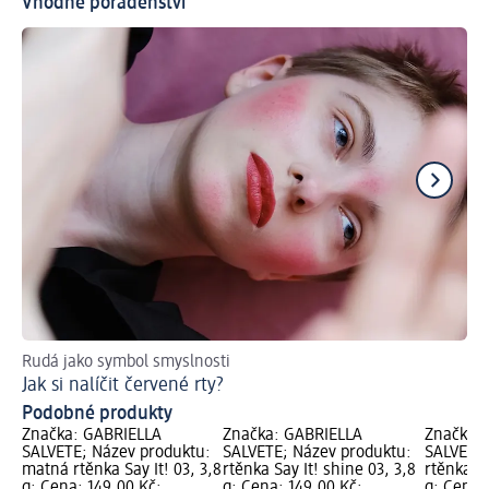
Vhodné poradenství
Rudá jako symbol smyslnosti
Př
Jak si nalíčit červené rty?
Ja
Podobné produkty
Značka: GABRIELLA
Značka: GABRIELLA
Značka:
SALVETE; Název produktu:
SALVETE; Název produktu:
SALVETE;
matná rtěnka Say It! 03, 3,8
rtěnka Say It! shine 03, 3,8
rtěnka Sa
g; Cena: 149,00 Kč;
g; Cena: 149,00 Kč;
g; Cena: