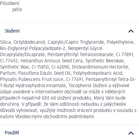
Působení:
péče
Složení
Silica, Octyldodecanol, Caprylic/Capric Triglyceride, Polyethylene,
Bis-Diglyceryl Polyacyladipate-2, Neopentyl Glycol
Dicaprylate/Dicaprate, Pentaerythrityl Tetraisostearate, Ci 77891,
Ci 77492, Helianthus Annuus Seed Cera, Synthetic Beeswax,
Synthetic Wax, Ci 15850, Ci 42090, Disteardimonium Hectorite,
Parfum, Passiflora Edulis Seed Oil, Polyhydroxystearic Acid,
Physalis Pubescens Fruit Juice, Ci 77491, Pentaerythrityl Tetra-Di-
T-Butyl Hydroxyhydrocinnamate, Tocopherol Složení a výživové
údaje uvedené v internetovém obchodě se může v některých
případech nepatrně lišit od složení produktu, který Vám bude
doručený. V případě, že Vám odlišnosti nebudou z jakýchkoliv
důvodů vyhovovat, využijte možnosti vrácení produktu v souladu s
našimi Všeobecnými obchodními podmínkami.
Použití