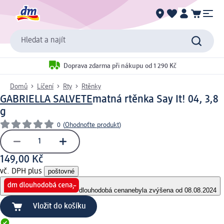
Hledat a najít
Doprava zdarma při nákupu od 1 290 Kč
Domů
Líčení
Rty
Rtěnky
GABRIELLA SALVETE
matná rtěnka Say It! 04, 3,8
g
0
(
Ohodnoťte produkt
)
149,00 Kč
vč. DPH plus
poštovné
dlouhodobá cena
nebyla zvýšena od 08.08.2024
Vložit do košíku