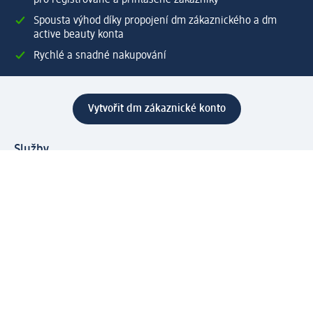
pro registrované a přihlášené zákazníky
Spousta výhod díky propojení dm zákaznického a dm
active beauty konta
Rychlé a snadné nakupování
Vytvořit dm zákaznické konto
Služby
Zákaznický program & Servis
Zákaznický servis
Odeslání & Dodání
Vrácení zboží
Společnost
O společnosti
Společenská odpovědnost
Kariéra
Press centrum