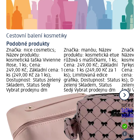
Cestovní balení kosmetiky
Podobné produkty
Značka: nice cosmetics;
Značka: manòu; Název
Značka: 
Název produktu:
produktu: kosmetická etue
Název pr
kosmetická taška Vivienne
růžová s mašličkami, 1 ks;
kosmetic
Rose, 1 ks; Cena:
Cena: 249,00 Kč; Základní
Tyrkys, v
249,00 Kč; Základní cena: 1
cena: 1 ks (249,00 Kč za 1
Cena: 19
ks (249,00 Kč za 1 ks);
ks); Limitovaná edice
cena: 1 k
Dostupnost: Status zelený
grafika; Dostupnost: Status
ks); Dos
Skladem, Status šedý
zelený Skladem, Status
zelený S
Vybrat prodejnu dm
šedý Vybrat prodejnu dm
šedý Vyb
199,00 K
1 ks (199
nice cos
taška Fl
velikost 
Skla
Vybra