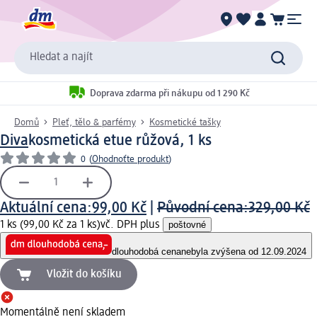
Hledat a najít
Doprava zdarma při nákupu od 1 290 Kč
Domů
Pleť, tělo & parfémy
Kosmetické tašky
Diva
kosmetická etue růžová, 1 ks
0
(
Ohodnoťte produkt
)
Aktuální cena:
99,00 Kč
|
Původní cena:
329,00 Kč
1 ks (99,00 Kč za 1 ks)
vč. DPH plus
poštovné
dlouhodobá cena
nebyla zvýšena od 12.09.2024
Vložit do košíku
Momentálně není skladem