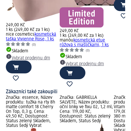
249,00 Kč
1 ks (249,00 Kč za 1 ks)
249,00 Kč
nice cosmetics
kosmetická
1 ks (249,00 Kč za 1 ks)
taška Vivienne Rose, 1 ks
manòu
kosmetická etue
růžová s mašličkami, 1 ks
(0)
(0)
Skladem
Skladem
Vybrat prodejnu dm
Vybrat prodejnu dm
Zákazníci také zakoupili
Značka: essence; Název
Značka: GABRIELLA
Značka:
produktu: tužka na rty 8h
SALVETE; Název produktu:
produktu
matte comfort 18 Cherry
oční linky ve fixu 02, 1,2 ml;
Vitamín 
On Top, 0,3 g; Cena:
Cena: 119,00 Kč;
179,00 K
49,50 Kč; Dostupnost:
Dostupnost: Status zelený
380 ml (4
Status zelený Skladem,
Skladem, Status šedý
Dostupno
Status šedý Vybrat
Skladem,
Vybrat p