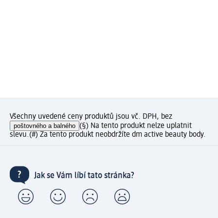
Všechny uvedené ceny produktů jsou vč. DPH, bez
poštovného a balného
(§) Na tento produkt nelze uplatnit
slevu.
(#) Za tento produkt neobdržíte dm active beauty body.
Jak se Vám líbí tato stránka?