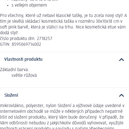
s velkým objemem
Pro všechny, které už nebaví klasické tašky, je tu zcela nový styl! A
tím je skvělá skládací kosmetická taška v rozměru 30x10x18 cm v
soft pink barvě, která je stálicí na trhu. Nice kosmetická etue vám
dodá styl!
číslo produktu dm: 2718257
GTIN: 8595069714002
Vlastnosti produktu
Základní barva:
světle růžová
Složení
mikrovlákno, polyester, nylon Složení a výživové údaje uvedené v
internetovém obchodě se může v některých případech nepatrně
lišit od složení produktu, který Vám bude doručený. V případě, že
Vám odlišnosti nebudou z jakýchkoliv důvodů vyhovovat, využijte
možnosti vrácení produktu v souladu s našimi Všeobecnými