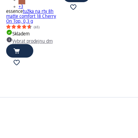
+3
essence
tužka na rty 8h
matte comfort 18 Cherry
On Top, 0,3 g
(65)
Skladem
Vybrat prodejnu dm