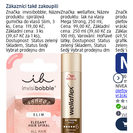
Zákazníci také zakoupili
Značka: invisibobble; Název
Značka: wellaflex; Název
Značka: 
produktu: spirálová
produktu: lak na vlasy
produktu
gumička do vlasů Slim, 3
Mega Strong, 250 ml;
pleťové 
ks; Cena: 119,00 Kč;
Cena: 99,00 Kč; Základní
vráskám;
Základní cena: 3 ks
cena: 250 ml (39,60 Kč za
Základní
(39,67 Kč za 1 ks);
100 ml); Varování: Hořlavé
(49,50 K
Dostupnost: Status zelený
látky; Dostupnost: Status
grafika;
Skladem, Status šedý
zelený Skladem, Status
zelený S
Vybrat prodejnu dm
šedý Vybrat prodejnu dm
šedý Vyb
99,00 Kč
200 ml (
NIVEA
Q10
pleťové 
vráskám
Skla
Vybra