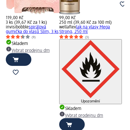
119,00 Kč
99,00 Kč
3 ks (39,67 Kč za 1 ks)
250 ml (39,60 Kč za 100 ml)
invisibobble
spirálová
wellaflex
lak na vlasy Mega
gumička do vlasů Slim, 3 ks
Strong, 250 ml
(9)
(3)
Skladem
Vybrat prodejnu dm
Upozornění
Skladem
Vybrat prodejnu dm