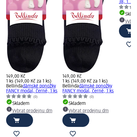
38, 1...
Skla
Vybra
149,00 Kč
149,00 Kč
1 ks (149,00 Kč za 1 ks)
1 ks (149,00 Kč za 1 ks)
Bellinda
dámské ponožky
Bellinda
dámské ponožky
FANCY modal, černé, 1 ks
FANCY modal, černé, 1 ks
(0)
(0)
Skladem
Skladem
Vybrat prodejnu dm
Vybrat prodejnu dm