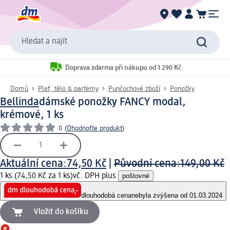
Hledat a najít
Doprava zdarma při nákupu od 1 290 Kč
Domů
Pleť, tělo & parfémy
Punčochové zboží
Ponožky
Bellinda
dámské ponožky FANCY modal,
krémové, 1 ks
0
(
Ohodnoťte produkt
)
Aktuální cena:
74,50 Kč
|
Původní cena:
149,00 Kč
1 ks (74,50 Kč za 1 ks)
vč. DPH plus
poštovné
dlouhodobá cena
nebyla zvýšena od 01.03.2024
Vložit do košíku