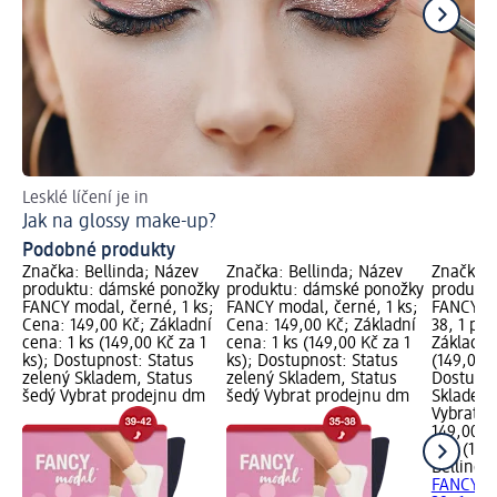
Lesklé líčení je in
Tip
Jak na glossy make-up?
Ja
Podobné produkty
Značka: Bellinda; Název
Značka: Bellinda; Název
Značka: 
produktu: dámské ponožky
produktu: dámské ponožky
produkt
FANCY modal, černé, 1 ks;
FANCY modal, černé, 1 ks;
FANCY mo
Cena: 149,00 Kč; Základní
Cena: 149,00 Kč; Základní
38, 1 pár
cena: 1 ks (149,00 Kč za 1
cena: 1 ks (149,00 Kč za 1
Základní 
ks); Dostupnost: Status
ks); Dostupnost: Status
(149,00 K
zelený Skladem, Status
zelený Skladem, Status
Dostupno
šedý Vybrat prodejnu dm
šedý Vybrat prodejnu dm
Skladem,
Vybrat p
149,00 K
1 ks (149
Bellinda
FANCY mo