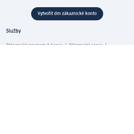
Vytvořit dm zákaznické konto
Služby
Zákaznický program & Servis
Zákaznický servis
Odeslání & Dodání
Vrácení zboží
Společnost
O společnosti
Společenská odpovědnost
Kariéra
Press centrum
Svět dm