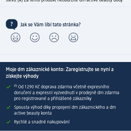
slevu.
(#) Za tento produkt neobdržíte dm active beauty body.
Jak se Vám líbí tato stránka?
Moje dm zákaznické konto: Zaregistrujte se nyní a
získejte výhody
⁽¹⁾ Od 1 290 Kč doprava zdarma včetně expresního
doručení a expresní vyzvednutí v prodejně dm zdarma
pro registrované a přihlášené zákazníky
Spousta výhod díky propojení dm zákaznického a dm
active beauty konta
Rychlé a snadné nakupování