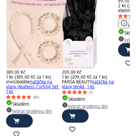
69,50 Kč
2 ks (34,
ebelin
na
Upoz
Skla
Vybra
389,00 Kč
209,00 Kč
1 ks (389,00 Kč za 1 ks)
1 ks (209,00 Kč za 1 ks)
invisibobble
natáčka na
PARSA BEAUTY
natáčka na
vlasy Heatless Curling Set,
vlasy tenká, 1 ks
1 ks
(1)
(83)
Skladem
Skladem
Vybrat prodejnu dm
Vybrat prodejnu dm