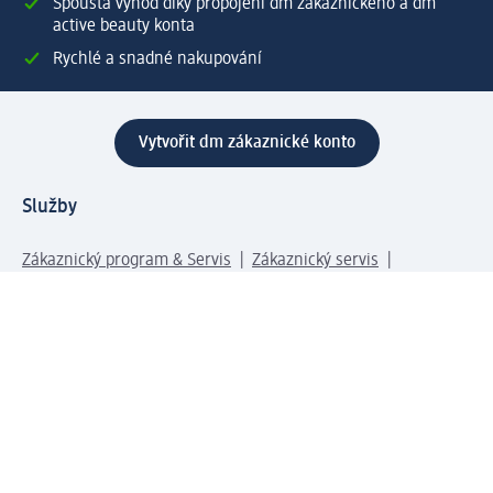
Spousta výhod díky propojení dm zákaznického a dm
active beauty konta
Rychlé a snadné nakupování
Vytvořit dm zákaznické konto
Služby
Zákaznický program & Servis
Zákaznický servis
Odeslání & Dodání
Vrácení zboží
Společnost
O společnosti
Společenská odpovědnost
Kariéra
Press centrum
Svět dm