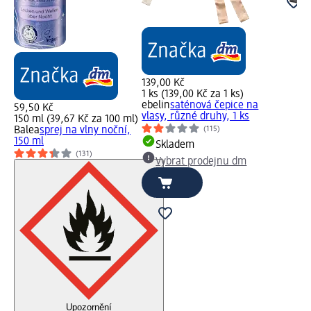
139,00 Kč
1 ks (139,00 Kč za 1 ks)
ebelin
saténová čepice na
59,50 Kč
vlasy, různé druhy, 1 ks
150 ml (39,67 Kč za 100 ml)
Balea
sprej na vlny noční,
(115)
150 ml
Skladem
(131)
Vybrat prodejnu dm
Upozornění