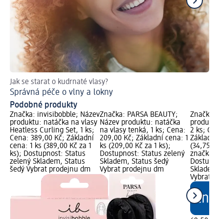
Jak se starat o kudrnaté vlasy?
Tip
Správná péče o vlny a lokny
Ja
Podobné produkty
Značka: invisibobble; Název
Značka: PARSA BEAUTY;
Značka: 
produktu: natáčka na vlasy
Název produktu: natáčka
produktu
Heatless Curling Set, 1 ks;
na vlasy tenká, 1 ks; Cena:
2 ks; Ce
Cena: 389,00 Kč; Základní
209,00 Kč; Základní cena: 1
Základní
cena: 1 ks (389,00 Kč za 1
ks (209,00 Kč za 1 ks);
(34,75 Kč
ks); Dostupnost: Status
Dostupnost: Status zelený
značka g
zelený Skladem, Status
Skladem, Status šedý
Dostupno
šedý Vybrat prodejnu dm
Vybrat prodejnu dm
Skladem,
Vybrat p