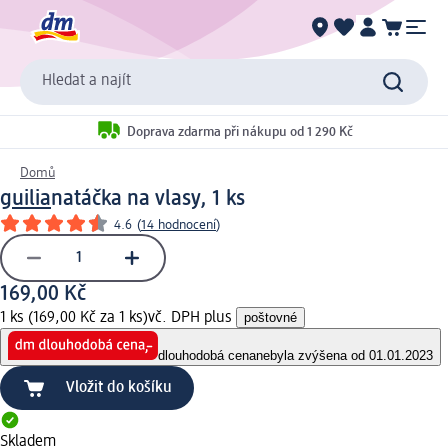
Hledat a najít
Doprava zdarma při nákupu od 1 290 Kč
Domů
guilia
natáčka na vlasy, 1 ks
4.6
(
14 hodnocení
)
169,00 Kč
1 ks (169,00 Kč za 1 ks)
vč. DPH plus
poštovné
dlouhodobá cena
nebyla zvýšena od 01.01.2023
Vložit do košíku
Skladem