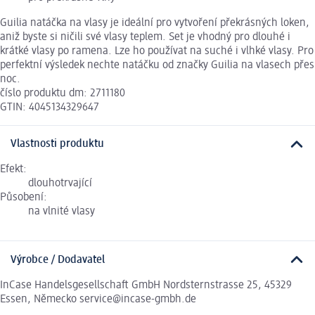
Guilia natáčka na vlasy je ideální pro vytvoření překrásných loken,
aniž byste si ničili své vlasy teplem. Set je vhodný pro dlouhé i
krátké vlasy po ramena. Lze ho používat na suché i vlhké vlasy. Pro
perfektní výsledek nechte natáčku od značky Guilia na vlasech přes
noc.
číslo produktu dm: 2711180
GTIN: 4045134329647
Vlastnosti produktu
Efekt:
dlouhotrvající
Působení:
na vlnité vlasy
Výrobce / Dodavatel
InCase Handelsgesellschaft GmbH Nordsternstrasse 25, 45329
Essen, Německo service@incase-gmbh.de