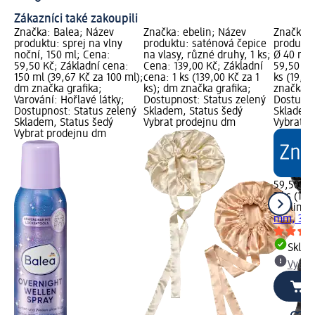
Zákazníci také zakoupili
Značka: Balea; Název
Značka: ebelin; Název
Značka: 
produktu: sprej na vlny
produktu: saténová čepice
produktu
noční, 150 ml; Cena:
na vlasy, různé druhy, 1 ks;
Ø 40 mm,
59,50 Kč; Základní cena:
Cena: 139,00 Kč; Základní
59,50 Kč
150 ml (39,67 Kč za 100 ml);
cena: 1 ks (139,00 Kč za 1
ks (19,83
dm značka grafika;
ks); dm značka grafika;
značka g
Varování: Hořlavé látky;
Dostupnost: Status zelený
Dostupno
Dostupnost: Status zelený
Skladem, Status šedý
Skladem,
Skladem, Status šedý
Vybrat prodejnu dm
Vybrat p
Vybrat prodejnu dm
59,50 Kč
3 ks (19,
ebelin
na
mm, 3 k
Skla
Vybra