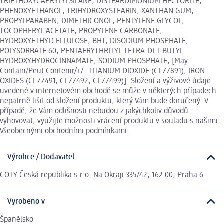
TRIETHOXYCAPRYLYLSILANE, DISTEARDIMONIUM HECTORITE,
PHENOXYETHANOL, TRIHYDROXYSTEARIN, XANTHAN GUM,
PROPYLPARABEN, DIMETHICONOL, PENTYLENE GLYCOL,
TOCOPHERYL ACETATE, PROPYLENE CARBONATE,
HYDROXYETHYLCELLULOSE, BHT, DISODIUM PHOSPHATE,
POLYSORBATE 60, PENTAERYTHRITYL TETRA-DI-T-BUTYL
HYDROXYHYDROCINNAMATE, SODIUM PHOSPHATE, [May
Contain/Peut Contenir/+/-:TITANIUM DIOXIDE (CI 77891), IRON
OXIDES (CI 77491, CI 77492, CI 77499)]. Složení a výživové údaje
uvedené v internetovém obchodě se může v některých případech
nepatrně lišit od složení produktu, který Vám bude doručený. V
případě, že Vám odlišnosti nebudou z jakýchkoliv důvodů
vyhovovat, využijte možnosti vrácení produktu v souladu s našimi
Všeobecnými obchodními podmínkami.
Výrobce / Dodavatel
COTY Česká republika s.r.o. Na Okraji 335/42, 162 00, Praha 6
Vyrobeno v
Španělsko