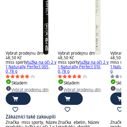
Vybrat prodejnu dm
Vybrat prodejnu dm
Vybrat p
48,50 Kč
48,50 Kč
48,50 Kč
miss sporty
tužka na oči 2 v
miss sporty
tužka na oči 2 v
miss spo
1 Naturally Perfect 005,
1 Naturally Perfect 010,
1 Natural
0,78 g
0,78 g
g
(1)
(1)
Skladem
Skladem
Skla
Vybrat prodejnu dm
Vybrat prodejnu dm
Vybra
Zákazníci také zakoupili
Značka: miss sporty; Název
Značka: ebelin; Název
Značka: 