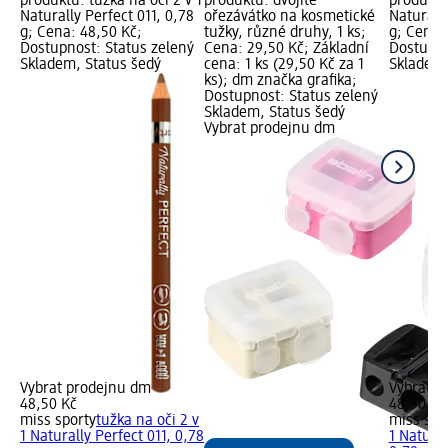
produktu: tužka na oči 2 v 1
produktu: dvojité
produktu:
Naturally Perfect 011, 0,78
ořezávátko na kosmetické
Naturall
g; Cena: 48,50 Kč;
tužky, různé druhy, 1 ks;
g; Cena:
Dostupnost: Status zelený
Cena: 29,50 Kč; Základní
Dostupno
Skladem, Status šedý
cena: 1 ks (29,50 Kč za 1
Skladem,
ks); dm značka grafika;
Dostupnost: Status zelený
Skladem, Status šedý
Vybrat prodejnu dm
Vybrat prodejnu dm
Vybrat p
48,50 Kč
48,50 Kč
miss sporty
tužka na oči 2 v
miss spo
1 Naturally Perfect 011, 0,78
1 Natural