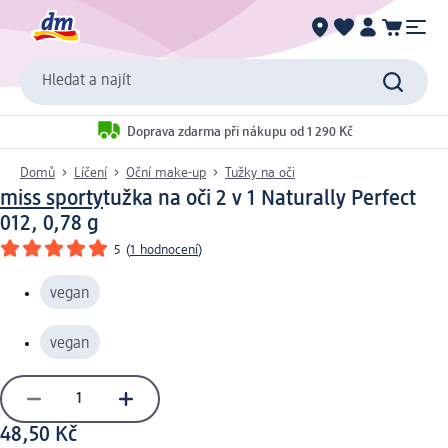
Hledat a najít
Doprava zdarma při nákupu od 1 290 Kč
Domů
Líčení
Oční make-up
Tužky na oči
miss sporty
tužka na oči 2 v 1 Naturally Perfect
012, 0,78 g
5
(
1 hodnocení
)
vegan
vegan
48,50 Kč