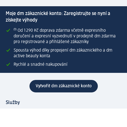
Moje dm zákaznické konto: Zaregistrujte se nyní a
získejte výhody
⁽¹⁾ Od 1 290 Kč doprava zdarma včetně expresního
doručení a expresní vyzvednutí v prodejně dm zdarma
pro registrované a přihlášené zákazníky
Spousta výhod díky propojení dm zákaznického a dm
active beauty konta
Rychlé a snadné nakupování
Vytvořit dm zákaznické konto
Služby
Zákaznický program & Servis
Zákaznický servis
Odeslání & Dodání
Vrácení zboží