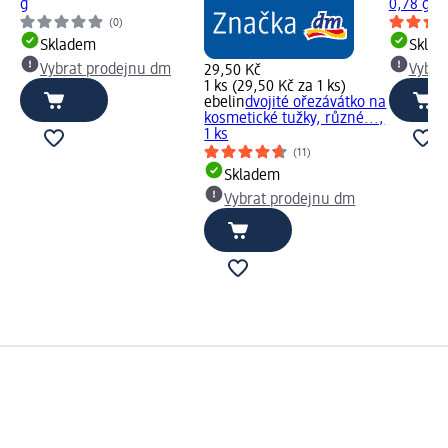
g
0,78 g
(0)
Skladem
Skla
Vybrat prodejnu dm
Vybra
29,50 Kč
1 ks (29,50 Kč za 1 ks)
ebelin
dvojité ořezávátko na
kosmetické tužky, různé...,
1 ks
(11)
Skladem
Vybrat prodejnu dm