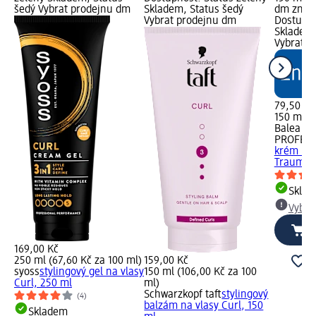
šedý Vybrat prodejnu dm
Skladem, Status šedý
dm značk
Vybrat prodejnu dm
Dostupno
Skladem,
Vybrat p
79,50 Kč
150 ml (
Balea
PROFESS
krém na 
Traum Lo
Skla
Vybra
169,00 Kč
250 ml (67,60 Kč za 100 ml)
159,00 Kč
syoss
stylingový gel na vlasy
150 ml (106,00 Kč za 100
Curl, 250 ml
ml)
Schwarzkopf taft
stylingový
(4)
balzám na vlasy Curl, 150
Skladem