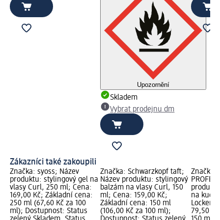
Upozornění
Skladem
Vybrat prodejnu dm
Zákazníci také zakoupili
Značka: syoss; Název
Značka: Schwarzkopf taft;
Značka: 
produktu: stylingový gel na
Název produktu: stylingový
PROFESS
vlasy Curl, 250 ml; Cena:
balzám na vlasy Curl, 150
produktu
169,00 Kč; Základní cena:
ml; Cena: 159,00 Kč;
na kudrn
250 ml (67,60 Kč za 100
Základní cena: 150 ml
Locken, 
ml); Dostupnost: Status
(106,00 Kč za 100 ml);
79,50 Kč
zelený Skladem, Status
Dostupnost: Status zelený
150 ml (5