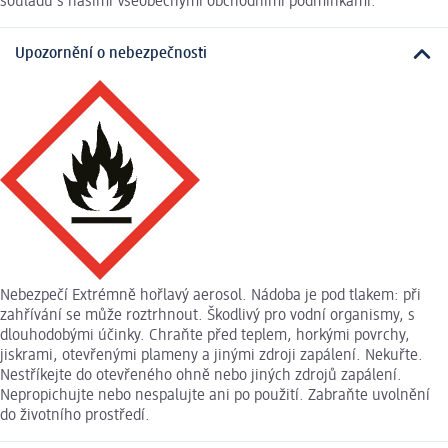
souladu s našimi Všeobecnými obchodními podmínkami.
Upozornění o nebezpečnosti
Nebezpečí Extrémně hořlavý aerosol. Nádoba je pod tlakem: při
zahřívání se může roztrhnout. Škodlivý pro vodní organismy, s
dlouhodobými účinky. Chraňte před teplem, horkými povrchy,
jiskrami, otevřenými plameny a jinými zdroji zapálení. Nekuřte.
Nestříkejte do otevřeného ohně nebo jiných zdrojů zapálení.
Nepropichujte nebo nespalujte ani po použití. Zabraňte uvolnění
do životního prostředí.