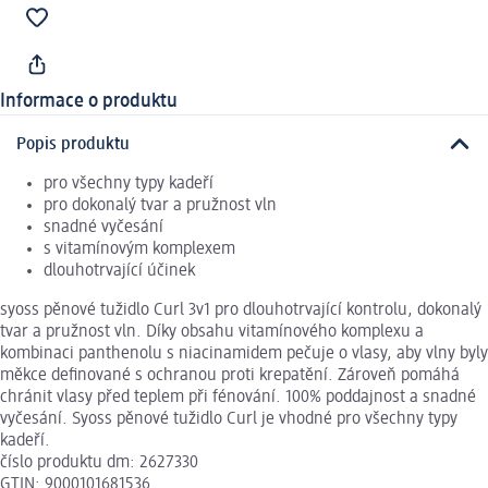
Informace o produktu
Popis produktu
pro všechny typy kadeří
pro dokonalý tvar a pružnost vln
snadné vyčesání
s vitamínovým komplexem
dlouhotrvající účinek
syoss pěnové tužidlo Curl 3v1 pro dlouhotrvající kontrolu, dokonalý
tvar a pružnost vln. Díky obsahu vitamínového komplexu a
kombinaci panthenolu s niacinamidem pečuje o vlasy, aby vlny byly
měkce definované s ochranou proti krepatění. Zároveň pomáhá
chránit vlasy před teplem při fénování. 100% poddajnost a snadné
vyčesání. Syoss pěnové tužidlo Curl je vhodné pro všechny typy
kadeří.
číslo produktu dm: 2627330
GTIN: 9000101681536