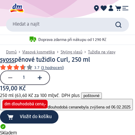
Hledat a najít
Doprava zdarma při nákupu od 1 290 Kč
Domů
Vlasová kosmetika
Styling vlasů
Tužidla na vlasy
syoss
pěnové tužidlo Curl, 250 ml
3.7
(
3 hodnocení
)
159,00 Kč
250 ml (63,60 Kč za 100 ml)
vč. DPH plus
poštovné
dlouhodobá cena
nebyla zvýšena od 06.02.2025
Vložit do košíku
Skladem