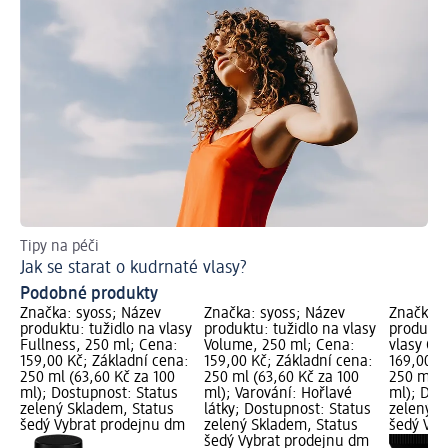
Tipy na péči
Jak
Jak se starat o kudrnaté vlasy?
Pé
Podobné produkty
Značka: syoss; Název
Značka: syoss; Název
Značka: 
produktu: tužidlo na vlasy
produktu: tužidlo na vlasy
produktu
Fullness, 250 ml; Cena:
Volume, 250 ml; Cena:
vlasy Cu
159,00 Kč; Základní cena:
159,00 Kč; Základní cena:
169,00 K
250 ml (63,60 Kč za 100
250 ml (63,60 Kč za 100
250 ml (
ml); Dostupnost: Status
ml); Varování: Hořlavé
ml); Dos
zelený Skladem, Status
látky; Dostupnost: Status
zelený S
šedý Vybrat prodejnu dm
zelený Skladem, Status
šedý Vyb
šedý Vybrat prodejnu dm