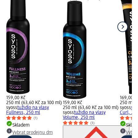
159,00 Kč
169,00 K
250 ml (63,60 Kč za 100 ml)
159,00 Kč
250 ml (
syoss
tužidlo na vlasy
250 ml (63,60 Kč za 100 ml)
syoss
sty
Fullness, 250 ml
syoss
tužidlo na vlasy
Curl, 25
Volume, 250 ml
(1)
(3)
Skladem
Skla
Vybrat prodejnu dm
Vybra