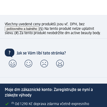
Všechny uvedené ceny produktů jsou vč. DPH, bez
poštovného a balného
(§) Na tento produkt nelze uplatnit
slevu.
(#) Za tento produkt neobdržíte dm active beauty body.
Jak se Vám líbí tato stránka?
Moje dm zákaznické konto: Zaregistrujte se nyní a
získejte výhody
⁽¹⁾ Od 1 290 Kč doprava zdarma včetně expresního