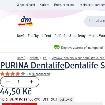
O společnosti
Kariéra
Press centrum
Inspirace & poraden
Hledat a n
Nově
Značky
Líčení
Pleť, tělo & parfémy
Men's Wor
Doprava zdarma při nákupu od 1
Domů
Zvířata
Psi
Výživové doplňky a speciální strava pro
PURINA Dentalife
Dentalife 
3.8
(
4 hodnocení
)
44,50 Kč
115 g (38,70 Kč za 100 g)
vč. DPH plus
poštovné