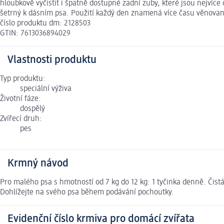
hloubkově vyčistit i špatně dostupné zadní zuby, které jsou nejví
šetrný k dásním psa. Použití každý den znamená více času věnova
číslo produktu dm: 2128503
GTIN: 7613036894029
Vlastnosti produktu
Typ produktu:
speciální výživa
Životní fáze:
dospělý
Zvířecí druh:
pes
Krmný návod
Pro malého psa s hmotností od 7 kg do 12 kg: 1 tyčinka denně. Čist
Dohlížejte na svého psa během podávání pochoutky.
Evidenční číslo krmiva pro domácí zvířata