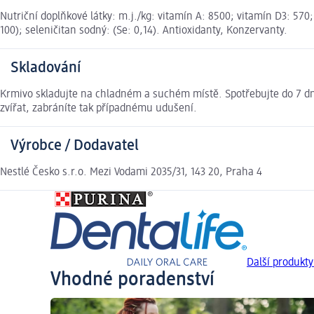
Nutriční doplňkové látky: m.j./kg: vitamín A: 8500; vitamín D3: 57
100); seleničitan sodný: (Se: 0,14). Antioxidanty, Konzervanty.
Skladování
Krmivo skladujte na chladném a suchém místě. Spotřebujte do 7 dn
zvířat, zabráníte tak případnému udušení.
Výrobce / Dodavatel
Nestlé Česko s.r.o. Mezi Vodami 2035/31, 143 20, Praha 4
Další produkt
Vhodné poradenství