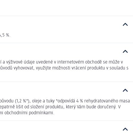
4,5 %.
ožení a výživové údaje uvedené v internetovém obchodě se může v
důvodů vyhovovat, využijte možnosti vrácení produktu v souladu s
 původu (1,2 %*), oleje a tuky *odpovídá 4 % rehydratovaného masa
atrně lišit od složení produktu, který Vám bude doručený. V
nými obchodními podmínkami.