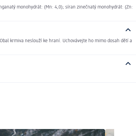
 manganatý monohydrát: (Mn: 4,0); síran zinečnatý monohydrát: (Zn:
Obal krmiva neslouží ke hraní. Uchovávejte ho mimo dosah dětí a