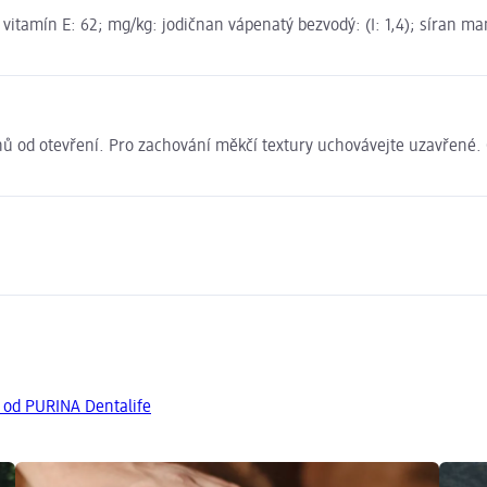
0; vitamín E: 62; mg/kg: jodičnan vápenatý bezvodý: (I: 1,4); síran
ů od otevření. Pro zachování měkčí textury uchovávejte uzavřené. 
y od PURINA Dentalife