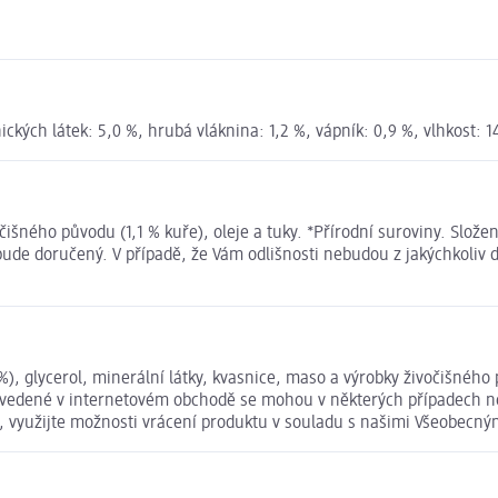
ckých látek: 5,0 %, hrubá vláknina: 1,2 %, vápník: 0,9 %, vlhkost: 1
vočišného původu (1,1 % kuře), oleje a tuky. *Přírodní suroviny. Sl
bude doručený. V případě, že Vám odlišnosti nebudou z jakýchkoliv 
, glycerol, minerální látky, kvasnice, maso a výrobky živočišného
uvedené v internetovém obchodě se mohou v některých případech nep
t, využijte možnosti vrácení produktu v souladu s našimi Všeobec