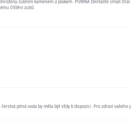
ce ohroženy zubním kamenem a plakem. PURINA Dentalife small Oral C
nému čištění zubů.
á čerstvá pitná voda by měla být vždy k dispozici. Pro zdraví vašeh