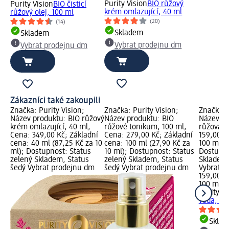
Purity Vision
BIO růžový
Purity Vision
BIO čisticí
krém omlazující, 40 ml
růžový olej, 100 ml
(20)
(14)
Skladem
Skladem
Vybrat prodejnu dm
Vybrat prodejnu dm
Zákazníci také zakoupili
Značka: Purity Vision;
Značka: Purity Vision;
Značka: 
Název produktu: BIO růžový
Název produktu: BIO
Název pr
krém omlazující, 40 ml;
růžové tonikum, 100 ml;
růžová v
Cena: 349,00 Kč; Základní
Cena: 279,00 Kč; Základní
159,00 K
cena: 40 ml (87,25 Kč za 10
cena: 100 ml (27,90 Kč za
100 ml (1
ml); Dostupnost: Status
10 ml); Dostupnost: Status
Dostupno
zelený Skladem, Status
zelený Skladem, Status
Skladem,
šedý Vybrat prodejnu dm
šedý Vybrat prodejnu dm
Vybrat p
159,00 K
100 ml (1
Purity Vi
voda, 10
Skla