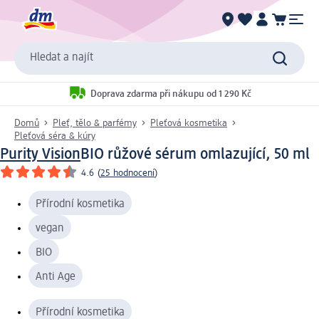
Hledat a najít
Doprava zdarma při nákupu od 1 290 Kč
Domů
Pleť, tělo & parfémy
Pleťová kosmetika
Pleťová séra & kúry
Purity Vision
BIO růžové sérum omlazující, 50 ml
4.6
(
25 hodnocení
)
Přírodní kosmetika
vegan
BIO
Anti Age
Přírodní kosmetika