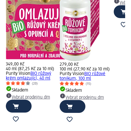
Vybra
349,00 Kč
279,00 Kč
40 ml (87,25 Kč za 10 ml)
100 ml (27,90 Kč za 10 ml)
Purity Vision
BIO růžový
Purity Vision
BIO růžové
krém omlazující, 40 ml
tonikum, 100 ml
(20)
(15)
Skladem
Skladem
Vybrat prodejnu dm
Vybrat prodejnu dm