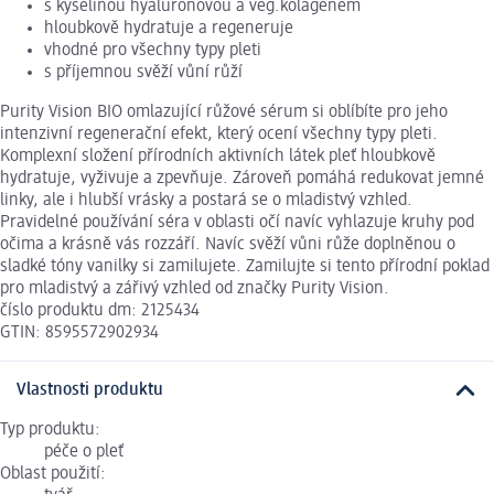
s kyselinou hyaluronovou a veg.kolagenem
hloubkově hydratuje a regeneruje
vhodné pro všechny typy pleti
s příjemnou svěží vůní růží
Purity Vision BIO omlazující růžové sérum si oblíbíte pro jeho
intenzivní regenerační efekt, který ocení všechny typy pleti.
Komplexní složení přírodních aktivních látek pleť hloubkově
hydratuje, vyživuje a zpevňuje. Zároveň pomáhá redukovat jemné
linky, ale i hlubší vrásky a postará se o mladistvý vzhled.
Pravidelné používání séra v oblasti očí navíc vyhlazuje kruhy pod
očima a krásně vás rozzáří. Navíc svěží vůni růže doplněnou o
sladké tóny vanilky si zamilujete. Zamilujte si tento přírodní poklad
pro mladistvý a zářivý vzhled od značky Purity Vision.
číslo produktu dm: 2125434
GTIN: 8595572902934
Vlastnosti produktu
Typ produktu:
péče o pleť
Oblast použití: