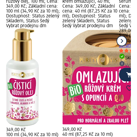
růžový olej, 100 ml; Cena:
krém omlazující, 40 ml;
sérum Re
349,00 Kč; Základní cena:
Cena: 349,00 Kč; Základní
Cena: 28
100 ml (34,90 Kč za 10 ml);
cena: 40 ml (87,25 Kč za 10
cena: 5 m
Dostupnost: Status zelený
ml); Dostupnost: Status
ml); Dos
Skladem, Status šedý
zelený Skladem, Status
zelený S
Vybrat prodejnu dm
šedý Vybrat prodejnu dm
šedý Vyb
289,00 K
5 ml (57,
Purity Vi
sérum R
Skla
Vybra
349,00 Kč
349,00 Kč
40 ml (87,25 Kč za 10 ml)
100 ml (34,90 Kč za 10 ml)