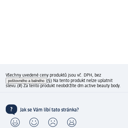
Všechny uvedené ceny produktů jsou vč. DPH, bez
poštovného a balného
(§) Na tento produkt nelze uplatnit
slevu.
(#) Za tento produkt neobdržíte dm active beauty body.
Jak se Vám líbí tato stránka?