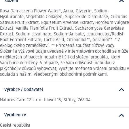
Složení
Rosa Damascena Flower Water*, Aqua, Glycerin, Sodium
Hyaluronate, Vegetable Collagen, Superoxide Dismutase, Cucumis
Sativus Fruit Extract, Equisetum Arvense Extract, Hordeum Vulgare
Extract, Vanilla Planifolia Fruit Extract, Sacharomyces Cerevisiae
Extract, Sodium Levulinate, Sodium Anisate, Leuconostoc/Radish
Root Ferment Filtrate, Lactic Acid, Citronellol**, Geraniol**. * Z
ekologického zemědělství. ** Přirozená součást růžové vody.
Složení a výživové údaje uvedené v internetovém obchodě se může
v některých případech nepatrně lišit od složení produktu, který
Vám bude doručený. V případě, že Vám odlišnosti nebudou z
jakýchkoliv důvodů vyhovovat, využijte možnosti vrácení produktu v
souladu s našimi Všeobecnými obchodními podmínkami.
Výrobce / Dodavatel
Natures Care CZ s.r.o. Hlavní 15, Střílky, 768 04
Vyrobeno v
Česká republika