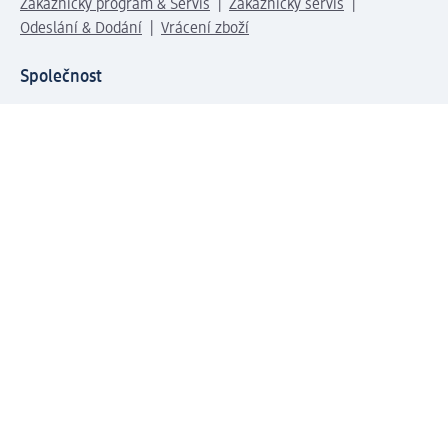
Zákaznický program & Servis
Zákaznický servis
Odeslání & Dodání
Vrácení zboží
Společnost
O společnosti
Společenská odpovědnost
Kariéra
Press centrum
Svět dm
Platební možnosti