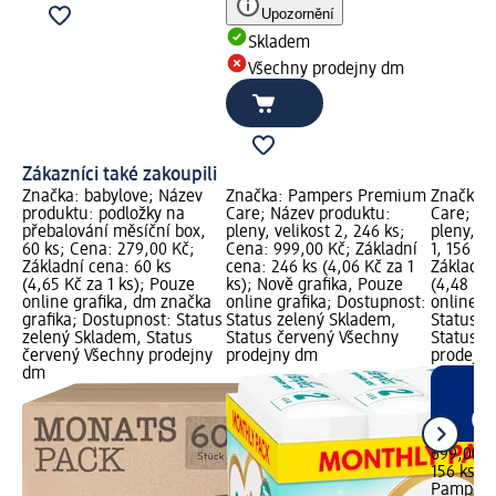
Upozornění
Skladem
Všechny prodejny dm
Zákazníci také zakoupili
Značka: babylove; Název
Značka: Pampers Premium
Značka:
produktu: podložky na
Care; Název produktu:
Care; Ná
přebalování měsíční box,
pleny, velikost 2, 246 ks;
pleny, mě
60 ks; Cena: 279,00 Kč;
Cena: 999,00 Kč; Základní
1, 156 ks
Základní cena: 60 ks
cena: 246 ks (4,06 Kč za 1
Základní
(4,65 Kč za 1 ks); Pouze
ks); Nově grafika, Pouze
(4,48 Kč 
online grafika, dm značka
online grafika; Dostupnost:
online g
grafika; Dostupnost: Status
Status zelený Skladem,
Status z
zelený Skladem, Status
Status červený Všechny
Status č
červený Všechny prodejny
prodejny dm
prodejn
dm
699,00 K
156 ks (4
Pampers