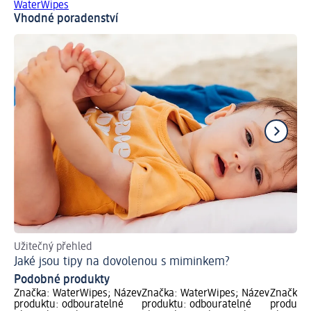
WaterWipes
Vhodné poradenství
Užitečný přehled
Pra
Jaké jsou tipy na dovolenou s miminkem?
Co
Podobné produkty
Značka: WaterWipes; Název
Značka: WaterWipes; Název
Značka: 
produktu: odbouratelné
produktu: odbouratelné
produktu