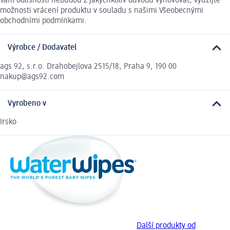
Vám odlišnosti nebudou z jakýchkoliv důvodů vyhovovat, využijte
možnosti vrácení produktu v souladu s našimi Všeobecnými
obchodními podmínkami.
Výrobce / Dodavatel
ags 92, s.r.o. Drahobejlova 2515/18, Praha 9, 190 00
nakup@ags92.com
Vyrobeno v
Irsko
Další produkty od