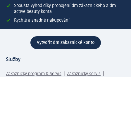
Spousta výhod díky propojení dm zákaznického a dm
active beauty konta
Rychlé a snadné nakupování
Vytvořit dm zákaznické konto
Služby
Zákaznický program & Servis
Zákaznický servis
Odeslání & Dodání
Vrácení zboží
Společnost
O společnosti
Společenská odpovědnost
Kariéra
Press centrum
Svět dm