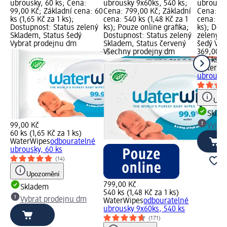
ubrousky, 60 ks; Cena:
ubrousky 9x60ks, 540 ks;
ubrousky
99,00 Kč; Základní cena: 60
Cena: 799,00 Kč; Základní
Cena: 36
ks (1,65 Kč za 1 ks);
cena: 540 ks (1,48 Kč za 1
cena: 240
Dostupnost: Status zelený
ks); Pouze online grafika;
ks); Dos
Skladem, Status šedý
Dostupnost: Status zelený
zelený S
Vybrat prodejnu dm
Skladem, Status červený
šedý Vyb
Všechny prodejny dm
369,00 K
240 ks (1
WaterWi
ubrousky
Upoz
Skla
99,00 Kč
Vybra
60 ks (1,65 Kč za 1 ks)
WaterWipes
odbouratelné
ubrousky, 60 ks
(14)
Upozornění
799,00 Kč
Skladem
540 ks (1,48 Kč za 1 ks)
Vybrat prodejnu dm
WaterWipes
odbouratelné
ubrousky 9x60ks, 540 ks
(171)