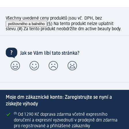
Všechny uvedené ceny produktů jsou vč. DPH, bez
poštovného a balného
(§) Na tento produkt nelze uplatnit
slevu.
(#) Za tento produkt neobdržíte dm active beauty body.
Jak se Vám líbí tato stránka?
Moje dm zákaznické konto: Zaregistrujte se nyní a
získejte výhody
⁽¹⁾ Od 1 290 Kč doprava zdarma včetně expresního
doručení a expresní vyzvednutí v prodejně dm zdarma
pro registrované a přihlášené zákazníky