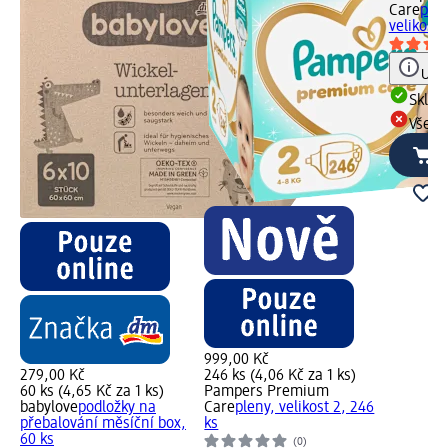
Care
plen
velikost 
Upoz
Skla
Všech
999,00 Kč
279,00 Kč
246 ks (4,06 Kč za 1 ks)
60 ks (4,65 Kč za 1 ks)
Pampers Premium
babylove
podložky na
Care
pleny, velikost 2, 246
přebalování měsíční box,
ks
60 ks
(0)