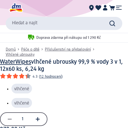
Hledat a najít
Doprava zdarma při nákupu od 1 290 Kč
Domů
Péče o dítě
Příslušenství na přebalování
Vlhčené ubrousky
WaterWipes
vlhčené ubrousky 99,9 % vody 3 v 1,
12x60 ks, 6,24 kg
4.3
(
12 hodnocení
)
vlhčené
vlhčené