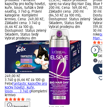
produktu: Fantastic
ELSEVE; Název produktu:
produktu
kapsičky pro kočky hovězí,
sprej na vlasy Big Hair Day,
Blue Man
kuře, losos, tuňák v želé
200 ml; Cena: 169,00 Kč;
319,00 K
44x85g, 3 740 g; Právní
Základní cena: 200 ml
30 ml (10
kategorie: Kompletní
(84,50 Kč za 100 ml);
Dostupno
krmivo; Cena: 249,00 Kč;
Dostupnost: Status zelený
Skladem,
Základní cena: 3 740 g
Skladem, Status šedý
Vybrat p
(6,66 Kč za 100 g);
Vybrat prodejnu dm
319,00 K
Dostupnost: Status zelený
30 ml (10
Skladem, Status šedý
nike
páns
Vybrat prodejnu dm
Man, 30 
Upoz
Skla
Vybra
249,00 Kč
3 740 g (6,66 Kč za 100 g)
Felix
Fantastic kapsičky pro
kočky hovězí, kuře,
losos,..., 3 740 g
Kompletní
krmivo
(10)
Upozornění