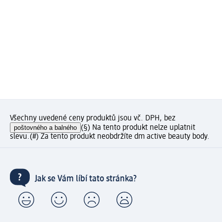
Všechny uvedené ceny produktů jsou vč. DPH, bez
poštovného a balného
(§) Na tento produkt nelze uplatnit
slevu.
(#) Za tento produkt neobdržíte dm active beauty body.
Jak se Vám líbí tato stránka?