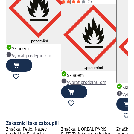
(4)
Upozornění
Skladem
Vybrat prodejnu dm
Upozornění
Skladem
Vybrat prodejnu dm
Skla
Vybra
Zákazníci také zakoupili
Značka: Felix; Název
Značka: L'ORÉAL PARiS
Značka: 