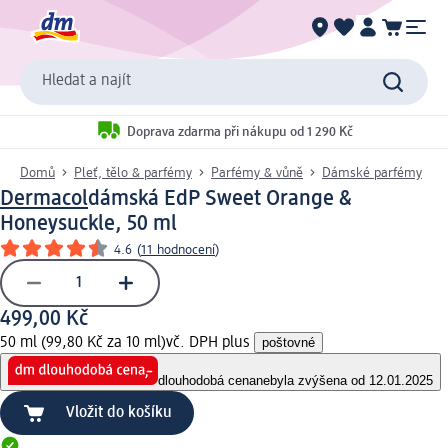
Hledat a najít
Doprava zdarma při nákupu od 1 290 Kč
Domů
Pleť, tělo & parfémy
Parfémy & vůně
Dámské parfémy
Dermacol
dámská EdP Sweet Orange &
Honeysuckle, 50 ml
4.6
(
11 hodnocení
)
499,00 Kč
50 ml (99,80 Kč za 10 ml)
vč. DPH plus
poštovné
dlouhodobá cena
nebyla zvýšena od 12.01.2025
Vložit do košíku