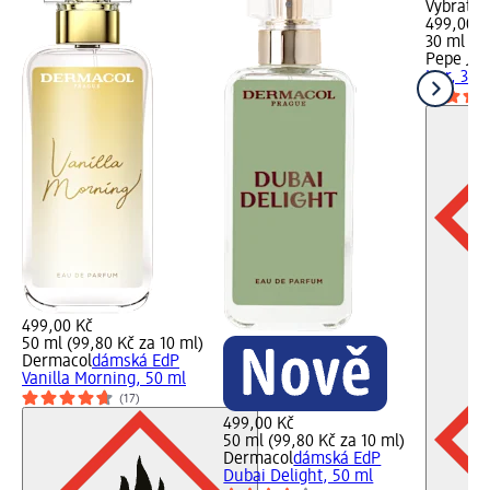
Vybrat p
499,00 K
30 ml (16
Pepe Jea
Her, 30 
499,00 Kč
50 ml (99,80 Kč za 10 ml)
Dermacol
dámská EdP
Vanilla Morning, 50 ml
(17)
499,00 Kč
50 ml (99,80 Kč za 10 ml)
Dermacol
dámská EdP
Dubai Delight, 50 ml