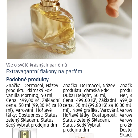
Vše o světě krásných parfémů
Př
Extravagantní flakony na parfém
Ja
Podobné produkty
Značka: Dermacol; Název
Značka: Dermacol; Název
Značka: 
produktu: dámská EdP
produktu: dámská EdP
produktu
Vanilla Morning, 50 ml;
Dubai Delight, 50 ml;
Her, 30 
Cena: 499,00 Kč; Základní
Cena: 499,00 Kč; Základní
499,00 K
cena: 50 ml (99,80 Kč za 10
cena: 50 ml (99,80 Kč za 10
30 ml (16
ml); Varování: Hořlavé
ml); Nově grafika; Varování:
Varování:
látky; Dostupnost: Status
Hořlavé látky; Dostupnost:
Varování:
zelený Skladem, Status
Status zelený Skladem,
Varování
šedý Vybrat prodejnu dm
Status šedý Vybrat
pro život
prodejnu dm
Dostupno
Skladem,