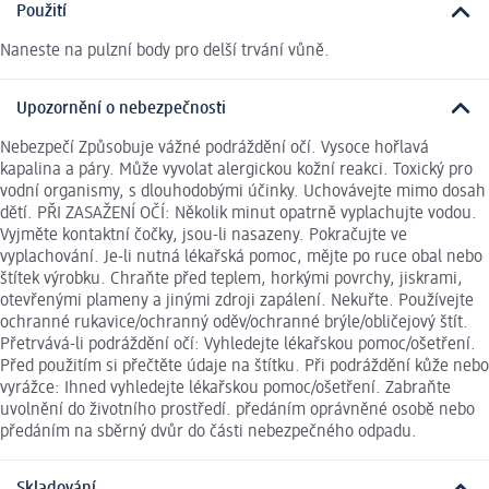
Použití
Naneste na pulzní body pro delší trvání vůně.
Upozornění o nebezpečnosti
Nebezpečí Způsobuje vážné podráždění očí. Vysoce hořlavá
kapalina a páry. Může vyvolat alergickou kožní reakci. Toxický pro
vodní organismy, s dlouhodobými účinky. Uchovávejte mimo dosah
dětí. PŘI ZASAŽENÍ OČÍ: Několik minut opatrně vyplachujte vodou.
Vyjměte kontaktní čočky, jsou-li nasazeny. Pokračujte ve
vyplachování. Je-li nutná lékařská pomoc, mějte po ruce obal nebo
štítek výrobku. Chraňte před teplem, horkými povrchy, jiskrami,
otevřenými plameny a jinými zdroji zapálení. Nekuřte. Používejte
ochranné rukavice/ochranný oděv/ochranné brýle/obličejový štít.
Přetrvává-li podráždění očí: Vyhledejte lékařskou pomoc/ošetření.
Před použitím si přečtěte údaje na štítku. Při podráždění kůže nebo
vyrážce: Ihned vyhledejte lékařskou pomoc/ošetření. Zabraňte
uvolnění do životního prostředí. předáním oprávněné osobě nebo
předáním na sběrný dvůr do části nebezpečného odpadu.