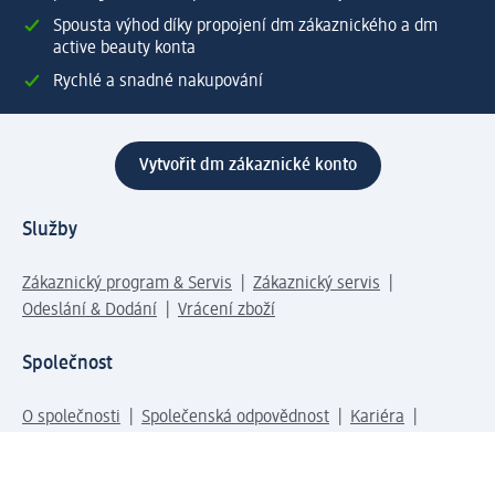
Spousta výhod díky propojení dm zákaznického a dm
active beauty konta
Rychlé a snadné nakupování
Vytvořit dm zákaznické konto
Služby
Zákaznický program & Servis
Zákaznický servis
Odeslání & Dodání
Vrácení zboží
Společnost
O společnosti
Společenská odpovědnost
Kariéra
Press centrum