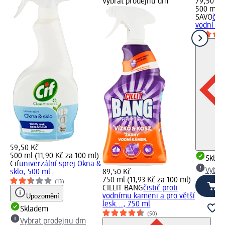
Vybrat prodejnu dm
79,50 Kč
500 ml (
SAVO
čist
vodní ká
59,50 Kč
500 ml (11,90 Kč za 100 ml)
Skla
Cif
univerzální sprej Okna &
Vybra
sklo, 500 ml
89,50 Kč
750 ml (11,93 Kč za 100 ml)
(13)
CILLIT BANG
čistič proti
Upozornění
vodnímu kameni a pro větší
lesk..., 750 ml
Skladem
(50)
Vybrat prodejnu dm