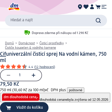
Hledat a najít
Doprava zdarma při nákupu od 1 290 Kč
Domů
Domácnost
Čisticí prostředky
Čističe koupelen & vodního kamene
Cif
univerzální čisticí sprej Na vodní kámen, 750
ml
4.4
(
12 hodnocení
)
79,50 Kč
750 ml (10,60 Kč za 100 ml)
vč. DPH plus
poštovné
dlouhodobá cena
nebyla zvýšena od 12.05.2026
Vložit do košíku