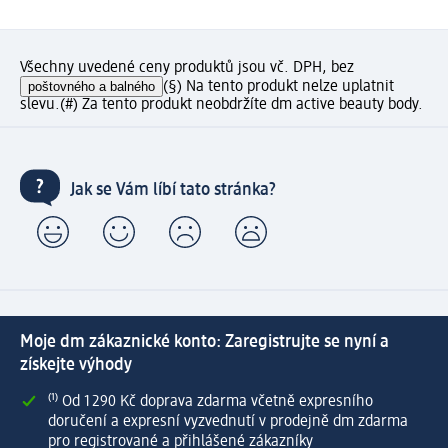
Všechny uvedené ceny produktů jsou vč. DPH, bez
poštovného a balného
(§) Na tento produkt nelze uplatnit
slevu.
(#) Za tento produkt neobdržíte dm active beauty body.
Jak se Vám líbí tato stránka?
Moje dm zákaznické konto: Zaregistrujte se nyní a
získejte výhody
⁽¹⁾ Od 1 290 Kč doprava zdarma včetně expresního
doručení a expresní vyzvednutí v prodejně dm zdarma
pro registrované a přihlášené zákazníky