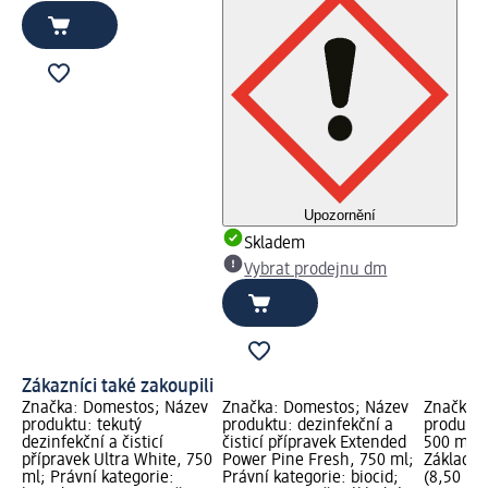
Upozornění
Skladem
Vybrat prodejnu dm
Zákazníci také zakoupili
Značka: Domestos; Název
Značka: Domestos; Název
Značka: 
produktu: tekutý
produktu: dezinfekční a
produktu
dezinfekční a čisticí
čisticí přípravek Extended
500 ml; 
přípravek Ultra White, 750
Power Pine Fresh, 750 ml;
Základní
ml; Právní kategorie:
Právní kategorie: biocid;
(8,50 Kč 