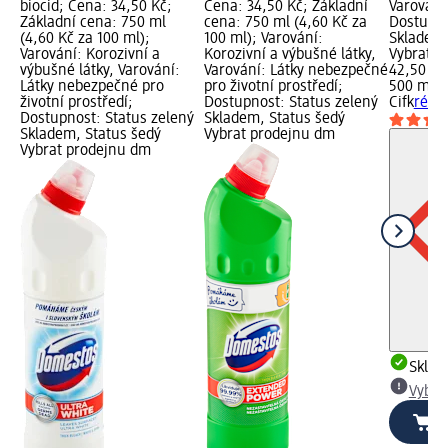
biocid; Cena: 34,50 Kč;
Cena: 34,50 Kč; Základní
Varování:
Základní cena: 750 ml
cena: 750 ml (4,60 Kč za
Dostupno
(4,60 Kč za 100 ml);
100 ml); Varování:
Skladem,
Varování: Korozivní a
Korozivní a výbušné látky,
Vybrat p
výbušné látky, Varování:
Varování: Látky nebezpečné
42,50 Kč
Látky nebezpečné pro
pro životní prostředí;
500 ml (
životní prostředí;
Dostupnost: Status zelený
Cif
krém 
Dostupnost: Status zelený
Skladem, Status šedý
Skladem, Status šedý
Vybrat prodejnu dm
Vybrat prodejnu dm
Skla
Vybra