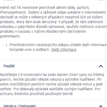
méně než 5% neiontové povrchově aktivní látky, parfum,
Phenoxyethanol. Složení a výživové údaje uvedené v internetovém
obchodě se může v některých případech nepatrně lišit od složení
produktu, který Vám bude doručený. V případě, že Vám odlišnosti
nebudou z jakýchkoliv důvodů vyhovovat, využijte možnosti vrácení
produktu v souladu s našimi Všeobecnými obchodními
podmínkami.
Prostřednictvím následujícího odkazu získáte další informace
Evropské unie o složkách.
Další informace
Použití
Nastříkejte Cif Univerzální Na vodní kámen čisticí sprej na čištěný
povrch, nechte působit několik sekund a vyčistěte hadříkem. Při
velmi znečištěných površích nechte působit několik minut a poté
setřete. Pro dokonalý výsledek vyleštěte suchým hadříkem. Pro
ochranu životního prostředí používejte šetrně.
Výrobce / Dodavatel