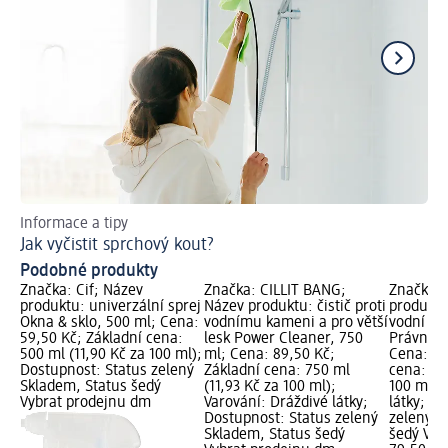
Informace a tipy
Pří
Jak vyčistit sprchový kout?
Úk
Podobné produkty
Značka: Cif; Název
Značka: CILLIT BANG;
Značka: 
produktu: univerzální sprej
Název produktu: čistič proti
produktu:
Okna & sklo, 500 ml; Cena:
vodnímu kameni a pro větší
vodní ká
59,50 Kč; Základní cena:
lesk Power Cleaner, 750
Právní ka
500 ml (11,90 Kč za 100 ml);
ml; Cena: 89,50 Kč;
Cena: 79
Dostupnost: Status zelený
Základní cena: 750 ml
cena: 50
Skladem, Status šedý
(11,93 Kč za 100 ml);
100 ml);
Vybrat prodejnu dm
Varování: Dráždivé látky;
látky; D
Dostupnost: Status zelený
zelený S
Skladem, Status šedý
šedý Vyb