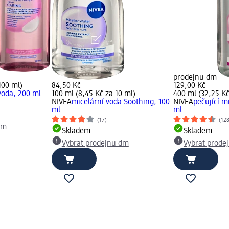
prodejnu dm
100 ml)
84,50 Kč
129,00 Kč
 voda, 200 ml
100 ml (8,45 Kč za 10 ml)
400 ml (32,25 Kč
NIVEA
micelární voda Soothing, 100
NIVEA
pečující m
ml
ml
(17)
(12
dm
Skladem
Skladem
Vybrat prodejnu dm
Vybrat prode