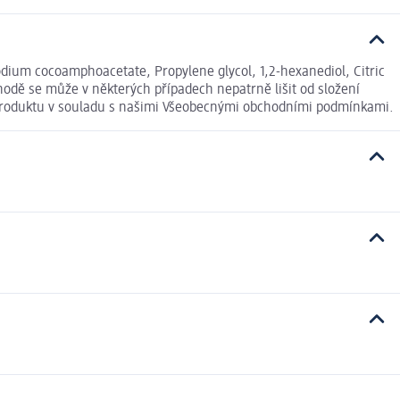
odium cocoamphoacetate, Propylene glycol, 1,2-hexanediol, Citric
odě se může v některých případech nepatrně lišit od složení
í produktu v souladu s našimi Všeobecnými obchodními podmínkami.