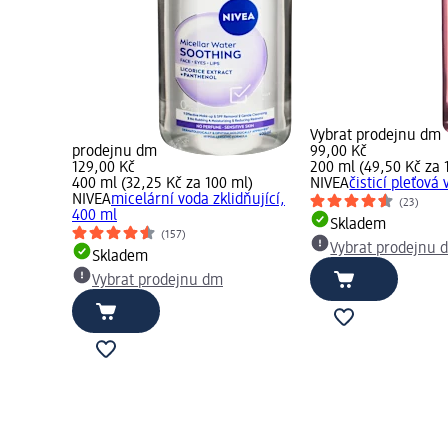
Vybrat prodejnu dm
prodejnu dm
99,00 Kč
129,00 Kč
200 ml (49,50 Kč za 
400 ml (32,25 Kč za 100 ml)
NIVEA
čisticí pleťová
NIVEA
micelární voda zklidňující,
(23)
400 ml
Skladem
(157)
Vybrat prodejnu 
Skladem
Vybrat prodejnu dm