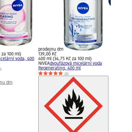
prodejnu dm
 za 100 ml)
139,00 Kč
icelární voda, 400
400 ml (34,75 Kč za 100 ml)
NIVEA
dvoufázová micelární voda
Regenerating, 400 ml
8)
(2)
jnu dm