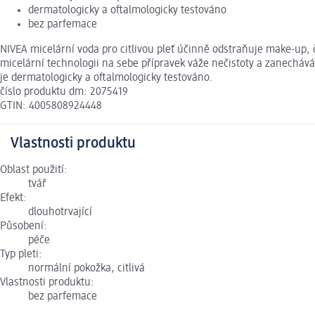
dermatologicky a oftalmologicky testováno
bez parfemace
NIVEA micelární voda pro citlivou pleť účinně odstraňuje make-up, či
micelární technologii na sebe přípravek váže nečistoty a zanecháv
je dermatologicky a oftalmologicky testováno.
číslo produktu dm: 2075419
GTIN: 4005808924448
Vlastnosti produktu
Oblast použití:
tvář
Efekt:
dlouhotrvající
Působení:
péče
Typ pleti:
normální pokožka, citlivá
Vlastnosti produktu:
bez parfemace