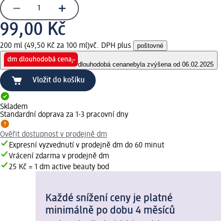
99,00 Kč
200 ml (49,50 Kč za 100 ml)
vč. DPH plus
poštovné
dlouhodobá cena
nebyla zvýšena od 06.02.2025
Vložit do košíku
Skladem
Standardní doprava za 1-3 pracovní dny
Ověřit dostupnost v prodejně dm
Expresní vyzvednutí v prodejně dm do 60 minut
Vrácení zdarma v prodejně dm
25 Kč = 1 dm active beauty bod
Každé snížení ceny je platné
minimálně po dobu 4 měsíců