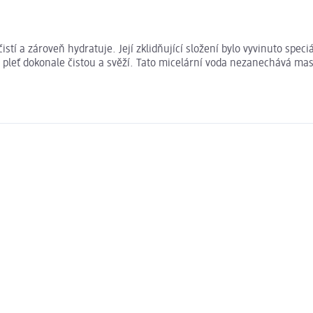
stí a zároveň hydratuje. Její zklidňující složení bylo vyvinuto speci
á pleť dokonale čistou a svěží. Tato micelární voda nezanechává ma