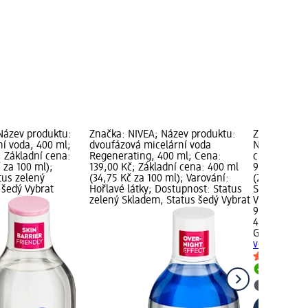
Název produktu:
Značka: NIVEA; Název produktu:
Značka: GA
ní voda, 400 ml;
dvoufázová micelární voda
Název produ
; Základní cena:
Regenerating, 400 ml; Cena:
citlivou ple
 za 100 ml);
139,00 Kč; Základní cena: 400 ml
99,00 Kč; Z
tus zelený
(34,75 Kč za 100 ml); Varování:
(24,75 Kč z
 šedý Vybrat
Hořlavé látky; Dostupnost: Status
Status zele
zelený Skladem, Status šedý Vybrat
Vybrat pro
99,00 Kč
400 ml (24,
GARNIER SK
voda pro cit
Skladem
Vybrat p