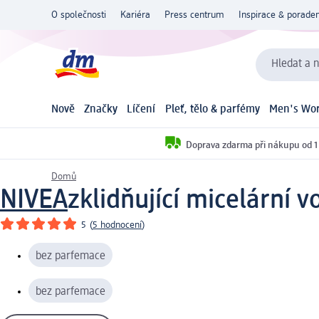
O společnosti
Kariéra
Press centrum
Inspirace & poraden
Hledat a n
Nově
Značky
Líčení
Pleť, tělo & parfémy
Men's Wor
Doprava zdarma při nákupu od 1
Domů
NIVEA
zklidňující micelární 
5
(
5 hodnocení
)
bez parfemace
bez parfemace