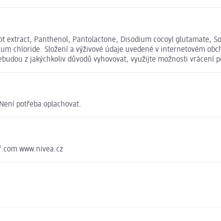
oot extract, Panthenol, Pantolactone, Disodium cocoyl glutamate, S
um chloride. Složení a výživové údaje uvedené v internetovém obch
nebudou z jakýchkoliv důvodů vyhovovat, využijte možnosti vrácen
Není potřeba oplachovat.
f.com www.nivea.cz