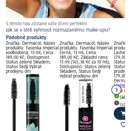
S těmito tipy zůstane vaše líčení perfektní
Tip
Jak se v létě vyhnout rozmazanému make-upu?
Ja
Podobné produkty
Značka: Dermacol; Název
Značka: Dermacol; Název
Značka: 
produktu: řasenka Imperial
produktu: řasenka Imperial
produktu
voděodolná, 13 ml; Cena:
černá, 13 ml; Cena:
Lashes č
189,00 Kč; Dostupnost:
189,00 Kč; Základní cena:
179,00 K
Status zelený Skladem,
13 ml (145,38 Kč za 10 ml);
Status z
Status šedý Vybrat
Dostupnost: Status zelený
Status š
prodejnu dm
Skladem, Status šedý
prodejn
Vybrat prodejnu dm
179,00 K
Dermaco
Lashes č
Skla
Vybra