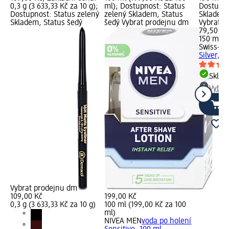
0,3 g (3 633,33 Kč za 10 g);
ml); Dostupnost: Status
Dostupno
Dostupnost: Status zelený
zelený Skladem, Status
Skladem,
Skladem, Status šedý
šedý Vybrat prodejnu dm
Vybrat p
79,50 Kč
150 ml (
Swiss-o-
Silver, 1
Skla
Vybra
Vybrat prodejnu dm
109,00 Kč
199,00 Kč
0,3 g (3 633,33 Kč za 10 g)
100 ml (199,00 Kč za 100
ml)
NIVEA MEN
voda po holení