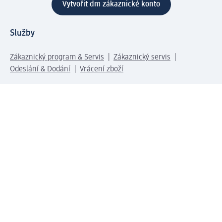
Vytvořit dm zákaznické konto
Služby
Zákaznický program & Servis
Zákaznický servis
Odeslání & Dodání
Vrácení zboží
Společnost
O společnosti
Společenská odpovědnost
Kariéra
Press centrum
Svět dm
Platební možnosti