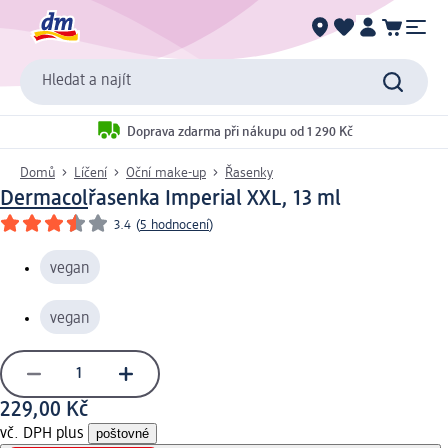
Hledat a najít
Doprava zdarma při nákupu od 1 290 Kč
Domů
Líčení
Oční make-up
Řasenky
Dermacol
řasenka Imperial XXL, 13 ml
3.4
(
5 hodnocení
)
vegan
vegan
229,00 Kč
vč. DPH plus
poštovné