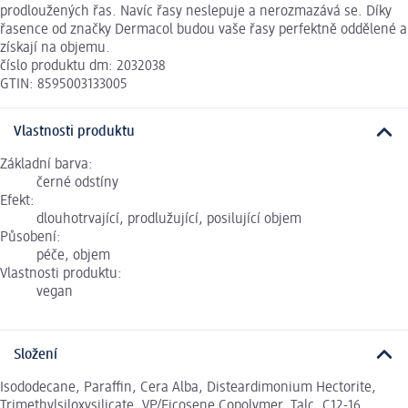
prodloužených řas. Navíc řasy neslepuje a nerozmazává se. Díky
řasence od značky Dermacol budou vaše řasy perfektně oddělené a
získají na objemu.
číslo produktu dm: 2032038
GTIN: 8595003133005
Vlastnosti produktu
Základní barva:
černé odstíny
Efekt:
dlouhotrvající, prodlužující, posilující objem
Působení:
péče, objem
Vlastnosti produktu:
vegan
Složení
Isododecane, Paraffin, Cera Alba, Disteardimonium Hectorite,
Trimethylsiloxysilicate, VP/Eicosene Copolymer, Talc, C12-16