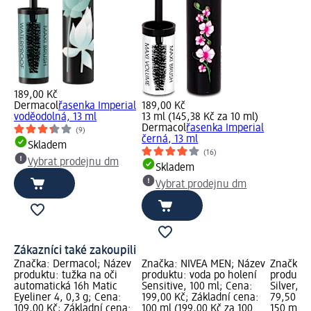
189,00 Kč
Dermacol
řasenka Imperial
189,00 Kč
voděodolná, 13 ml
13 ml (145,38 Kč za 10 ml)
Dermacol
řasenka Imperial
(9)
černá, 13 ml
Skladem
(16)
Vybrat prodejnu dm
Skladem
Vybrat prodejnu dm
Zákazníci také zakoupili
Značka: Dermacol; Název
Značka: NIVEA MEN; Název
Značka: 
produktu: tužka na oči
produktu: voda po holení
produktu
automatická 16h Matic
Sensitive, 100 ml; Cena:
Silver, 1
Eyeliner 4, 0,3 g; Cena:
199,00 Kč; Základní cena:
79,50 Kč
109,00 Kč; Základní cena:
100 ml (199,00 Kč za 100
150 ml (5