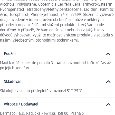
Alcohols, Polybutene, Copernicia Cerifera Cera, Trihydroxystearin,
Hydrogenated Tetradecenyl/Methylpentadecene, Lecithin, Palmitic
Acid, Tocopherol, Phenoxyethanol, +/- CI 77499. Složení a výživové
údaje uvedené v internetovém obchodě se může v některých
případech nepatrně lišit od složení produktu, který Vám bude
doručený. V případě, že Vám odlišnosti nebudou z jakýchkoliv
důvodů vyhovovat, využijte možnosti vrácení produktu v souladu s
našimi Všeobecnými obchodními podmínkami.
Použití
Maxi kartáček nechte pomalu 3 – 4x sklouznout od kořínků řas až
po jejich konečky.
Skladování
Skladujte v suchu při teplotě v rozmezí 5°C-25°C.
Výrobce / Dodavatel
Dermacol, a.s. Radlická 714/113a, 158 00, Praha 5