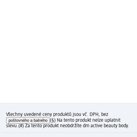
Všechny uvedené ceny produktů jsou vč. DPH, bez
poštovného a balného
(§) Na tento produkt nelze uplatnit
slevu.
(#) Za tento produkt neobdržíte dm active beauty body.