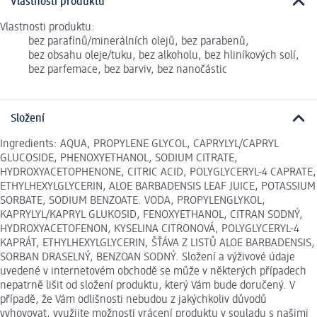
Vlastnosti produktu
Vlastnosti produktu:
bez parafínů/minerálních olejů, bez parabenů,
bez obsahu oleje/tuku, bez alkoholu, bez hliníkových solí,
bez parfemace, bez barviv, bez nanočástic
Složení
Ingredients: AQUA, PROPYLENE GLYCOL, CAPRYLYL/CAPRYL
GLUCOSIDE, PHENOXYETHANOL, SODIUM CITRATE,
HYDROXYACETOPHENONE, CITRIC ACID, POLYGLYCERYL-4 CAPRATE,
ETHYLHEXYLGLYCERIN, ALOE BARBADENSIS LEAF JUICE, POTASSIUM
SORBATE, SODIUM BENZOATE. VODA, PROPYLENGLYKOL,
KAPRYLYL/KAPRYL GLUKOSID, FENOXYETHANOL, CITRAN SODNÝ,
HYDROXYACETOFENON, KYSELINA CITRONOVÁ, POLYGLYCERYL-4
KAPRÁT, ETHYLHEXYLGLYCERIN, ŠŤÁVA Z LISTŮ ALOE BARBADENSIS,
SORBAN DRASELNÝ, BENZOAN SODNÝ. Složení a výživové údaje
uvedené v internetovém obchodě se může v některých případech
nepatrně lišit od složení produktu, který Vám bude doručený. V
případě, že Vám odlišnosti nebudou z jakýchkoliv důvodů
vyhovovat, využijte možnosti vrácení produktu v souladu s našimi