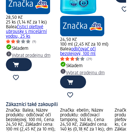
28,50 Kč
25 ks (1,14 Kč za 1 ks)
Balea
čisticí pleťové
ubrousky s micelární
vodou, 25 ks
24,50 Kč
(9)
100 ml (2,45 Kč za 10 ml)
Skladem
Balea
odličovač očí
bezolejový, 100 ml
Vybrat prodejnu dm
(29)
Skladem
Vybrat prodejnu dm
Zákazníci také zakoupili
Značka: Balea; Název
Značka: ebelin; Název
Značka: 
produktu: odličovač očí
produktu: odličovací
produktu:
bezolejový, 100 ml; Cena:
tampony, 140 ks; Cena:
pleťové u
24,50 Kč; Základní cena:
24,50 Kč; Základní cena:
ks; Cena
100 ml (2,45 Kč za 10 ml);
140 ks (0,18 Kč za 1 ks); dm
Základní