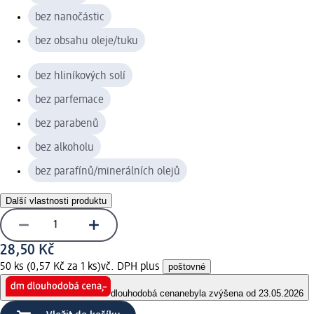
bez nanočástic
bez obsahu oleje/tuku
bez hliníkových solí
bez parfemace
bez parabenů
bez alkoholu
bez parafínů/minerálních olejů
Další vlastnosti produktu
28,50 Kč
50 ks (0,57 Kč za 1 ks)
vč. DPH plus
poštovné
dlouhodobá cena
nebyla zvýšena od 23.05.2026