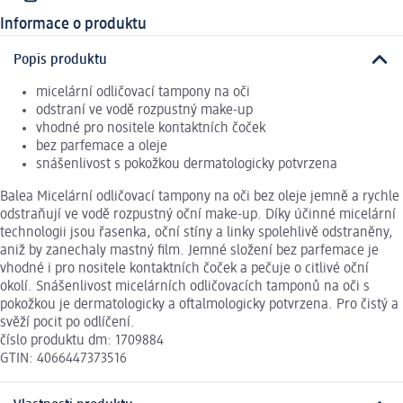
Informace o produktu
Popis produktu
micelární odličovací tampony na oči
odstraní ve vodě rozpustný make-up
vhodné pro nositele kontaktních čoček
bez parfemace a oleje
snášenlivost s pokožkou dermatologicky potvrzena
Balea Micelární odličovací tampony na oči bez oleje jemně a rychle
odstraňují ve vodě rozpustný oční make-up. Díky účinné micelární
technologii jsou řasenka, oční stíny a linky spolehlivě odstraněny,
aniž by zanechaly mastný film. Jemné složení bez parfemace je
vhodné i pro nositele kontaktních čoček a pečuje o citlivé oční
okolí. Snášenlivost micelárních odličovacích tamponů na oči s
pokožkou je dermatologicky a oftalmologicky potvrzena. Pro čistý a
svěží pocit po odlíčení.
číslo produktu dm: 1709884
GTIN: 4066447373516