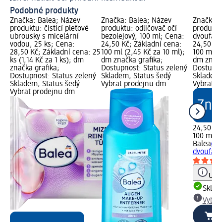
Podobné produkty
Značka: Balea; Název
Značka: Balea; Název
Značka: 
produktu: čisticí pleťové
produktu: odličovač očí
produktu
ubrousky s micelární
bezolejový, 100 ml; Cena:
dvoufázo
vodou, 25 ks; Cena:
24,50 Kč; Základní cena:
24,50 Kč
28,50 Kč; Základní cena: 25
100 ml (2,45 Kč za 10 ml);
100 ml (2
ks (1,14 Kč za 1 ks); dm
dm značka grafika;
dm značk
značka grafika;
Dostupnost: Status zelený
Dostupno
Dostupnost: Status zelený
Skladem, Status šedý
Skladem,
Skladem, Status šedý
Vybrat prodejnu dm
Vybrat p
Vybrat prodejnu dm
24,50 Kč
100 ml (2
Balea
odl
dvoufázo
Upoz
Skla
Vybra