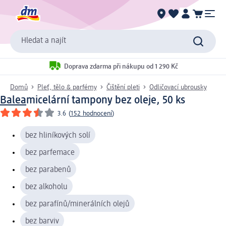
Hledat a najít
Doprava zdarma při nákupu od 1 290 Kč
Domů
Pleť, tělo & parfémy
Čištění pleti
Odličovací ubrousky
Balea
micelární tampony bez oleje, 50 ks
3.6
(
152 hodnocení
)
bez hliníkových solí
bez parfemace
bez parabenů
bez alkoholu
bez parafínů/minerálních olejů
bez barviv