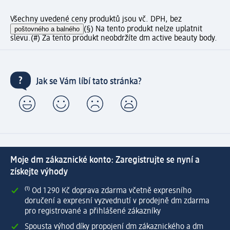
Všechny uvedené ceny produktů jsou vč. DPH, bez
poštovného a balného
(§) Na tento produkt nelze uplatnit
slevu.
(#) Za tento produkt neobdržíte dm active beauty body.
Jak se Vám líbí tato stránka?
Moje dm zákaznické konto: Zaregistrujte se nyní a
získejte výhody
⁽¹⁾ Od 1 290 Kč doprava zdarma včetně expresního
doručení a expresní vyzvednutí v prodejně dm zdarma
pro registrované a přihlášené zákazníky
Spousta výhod díky propojení dm zákaznického a dm