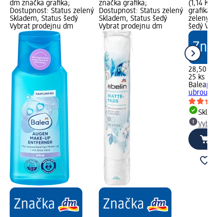
dm značka grafika;
značka grafika;
(1,14 Kč 
Dostupnost: Status zelený
Dostupnost: Status zelený
grafika;
Skladem, Status šedý
Skladem, Status šedý
zelený S
Vybrat prodejnu dm
Vybrat prodejnu dm
šedý Vyb
28,50 Kč
25 ks (1,
Balea
peč
ubrousky 
Skla
Vybra