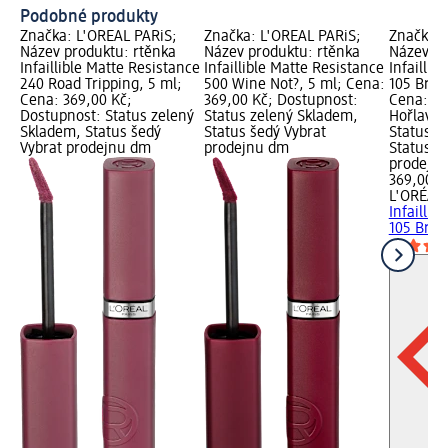
Podobné produkty
Značka: L'ORÉAL PARiS;
Značka: L'ORÉAL PARiS;
Značka: 
Název produktu: rtěnka
Název produktu: rtěnka
Název pr
Infaillible Matte Resistance
Infaillible Matte Resistance
Infaillib
240 Road Tripping, 5 ml;
500 Wine Not?, 5 ml; Cena:
105 Brea
Cena: 369,00 Kč;
369,00 Kč; Dostupnost:
Cena: 36
Dostupnost: Status zelený
Status zelený Skladem,
Hořlavé 
Skladem, Status šedý
Status šedý Vybrat
Status z
Vybrat prodejnu dm
prodejnu dm
Status š
prodejn
369,00 K
L'ORÉAL 
Infaillib
105 Break