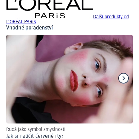
Další produkty od
L'ORÉAL PARiS
Vhodné poradenství
Rudá jako symbol smyslnosti
Ch
Jak si nalíčit červené rty?
Ti