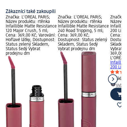
Zákazníci také zakoupili
Značka: L'ORÉAL PARiS;
Značka: L'ORÉAL PARiS;
Značka: 
Název produktu: rtěnka
Název produktu: rtěnka
Název pr
Infaillible Matte Resistance
Infaillible Matte Resistance
Infaillib
120 Major Crush, 5 ml;
240 Road Tripping, 5 ml;
200 Lipst
Cena: 369,00 Kč; Varování:
Cena: 369,00 Kč;
Cena: 36
Hořlavé látky; Dostupnost:
Dostupnost: Status zelený
Dostupno
Status zelený Skladem,
Skladem, Status šedý
Skladem,
Status šedý Vybrat
Vybrat prodejnu dm
Vybrat p
prodejnu dm
369,00 K
L'ORÉAL 
Infaillib
200 Lipst
Skla
Vybra