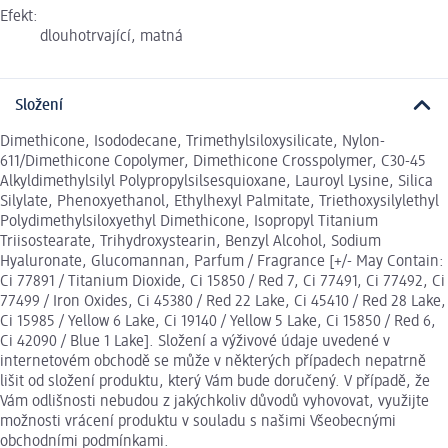
Efekt:
dlouhotrvající, matná
Složení
Dimethicone, Isododecane, Trimethylsiloxysilicate, Nylon-
611/Dimethicone Copolymer, Dimethicone Crosspolymer, C30-45
Alkyldimethylsilyl Polypropylsilsesquioxane, Lauroyl Lysine, Silica
Silylate, Phenoxyethanol, Ethylhexyl Palmitate, Triethoxysilylethyl
Polydimethylsiloxyethyl Dimethicone, Isopropyl Titanium
Triisostearate, Trihydroxystearin, Benzyl Alcohol, Sodium
Hyaluronate, Glucomannan, Parfum / Fragrance [+/- May Contain:
Ci 77891 / Titanium Dioxide, Ci 15850 / Red 7, Ci 77491, Ci 77492, Ci
77499 / Iron Oxides, Ci 45380 / Red 22 Lake, Ci 45410 / Red 28 Lake,
Ci 15985 / Yellow 6 Lake, Ci 19140 / Yellow 5 Lake, Ci 15850 / Red 6,
Ci 42090 / Blue 1 Lake]. Složení a výživové údaje uvedené v
internetovém obchodě se může v některých případech nepatrně
lišit od složení produktu, který Vám bude doručený. V případě, že
Vám odlišnosti nebudou z jakýchkoliv důvodů vyhovovat, využijte
možnosti vrácení produktu v souladu s našimi Všeobecnými
obchodními podmínkami.