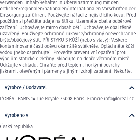
verwenden. Inhalt/Behälter in Übereinstimmung mit den
örtlichen/regionalen/nationalen/internationalen Vorschriften der
Entsorgung zuführen. Používejte nářadí z nejiskřícího kovu. Před
použitím si přečtěte údaje na štítku. Uzemněte obal a odběrové
zařízení. Uchovávejte mimo dosah dětí. Uchovávejte obal těsně
uzavřený. Používejte ochranné rukavice/ochranný oděv/ochranné
brýle/obličejový štít. PŘI STYKU S KŮŽÍ (nebo s vlasy): Veškeré
kontaminované části oděvu okamžitě svlékněte. Opláchněte kůži
vodou [nebo osprchujte]. Proveďte preventivní opatření proti
výbojům statické elektřiny. Skladujte na dobře větraném místě.
Udržujte v chladu. Chraňte před teplem, horkými povrchy,
jiskrami, otevřenými plameny a jinými zdroji zapálení. Nekuřte.
Výrobce / Dodavatel
L’ORÉAL PARIS 14 rue Royale 75008 Paris, Francie info@loreal.cz
Vyrobeno v
Česká republika