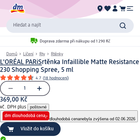
Hledat a najít
Doprava zdarma při nákupu od 1 290 Kč
Domů
Líčení
Rty
Rtěnky
L'ORÉAL PARiS
rtěnka Infaillible Matte Resistance
230 Shopping Spree, 5 ml
4.7
(
18 hodnocení
)
369,00 Kč
vč. DPH plus
poštovné
dlouhodobá cena
nebyla zvýšena od 02.06.2026
Vložit do košíku