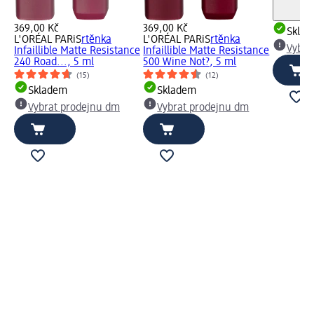
369,00 Kč
369,00 Kč
Skla
L'ORÉAL PARiS
rtěnka
L'ORÉAL PARiS
rtěnka
Vybra
Infaillible Matte Resistance
Infaillible Matte Resistance
240 Road..., 5 ml
500 Wine Not?, 5 ml
(15)
(12)
Skladem
Skladem
Vybrat prodejnu dm
Vybrat prodejnu dm