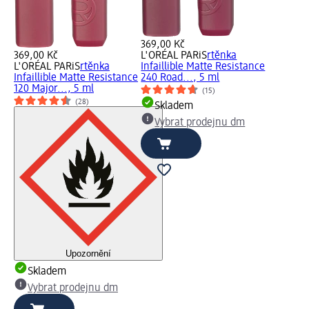
369,00 Kč
369,00 Kč
L'ORÉAL PARiS
rtěnka
L'ORÉAL PARiS
rtěnka
Infaillible Matte Resistance
Infaillible Matte Resistance
240 Road..., 5 ml
120 Major..., 5 ml
(15)
(28)
Skladem
Vybrat prodejnu dm
Upozornění
Skladem
Vybrat prodejnu dm