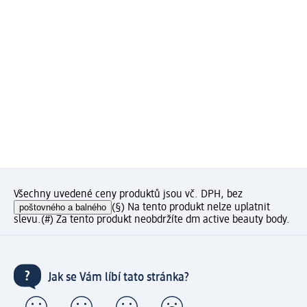
Všechny uvedené ceny produktů jsou vč. DPH, bez
poštovného a balného
(§) Na tento produkt nelze uplatnit
slevu.
(#) Za tento produkt neobdržíte dm active beauty body.
Jak se Vám líbí tato stránka?